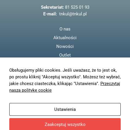
o
Sekretariat:
81 525 01 93
k
E-mail:
tnkul@tnkul.pl
O nas
Aktualności
Nowości
Outlet
Regulamin
Obsługujemy pliki cookies. Jeśli uważasz, że to jest ok,
Polityka prywatności
po prostu kliknij "Akceptuj wszystko". Możesz też wybrać,
Moje konto
jakie chcesz ciasteczka, klikając "Ustawienia".
Przeczytaj
Zamówienia
naszą politykę cookie
Resetuj hasło
Wysyłka
Ustawienia
Zwroty
Zaakceptuj wszystko