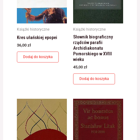
Książki historyczne
Książki historyczne
Słownik biograficzny
Kres ułańskiej epopei
rządców parafii
36,00
zł
Archidiakonatu
Pomorskiego w XVIII
Dodaj do koszyka
wieku
45,00
zł
Dodaj do koszyka