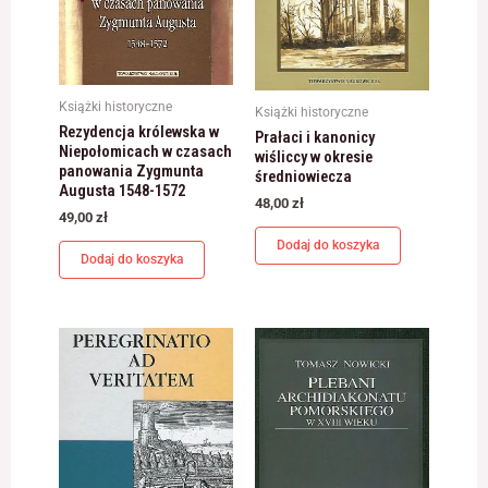
Książki historyczne
Książki historyczne
Rezydencja królewska w
Prałaci i kanonicy
Niepołomicach w czasach
wiśliccy w okresie
panowania Zygmunta
średniowiecza
Augusta 1548-1572
48,00
zł
49,00
zł
Dodaj do koszyka
Dodaj do koszyka