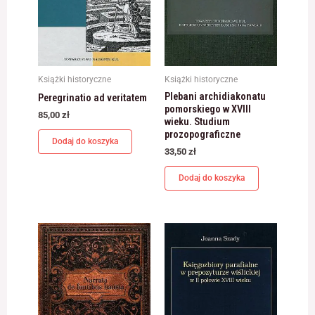
Książki historyczne
Książki historyczne
Plebani archidiakonatu
Peregrinatio ad veritatem
pomorskiego w XVIII
85,00
zł
wieku. Studium
prozopograficzne
Dodaj do koszyka
33,50
zł
Dodaj do koszyka