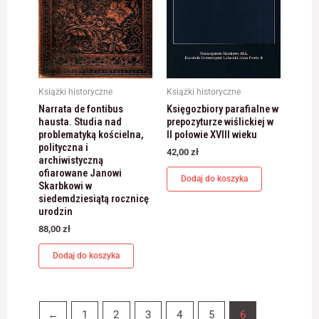
Książki historyczne
Książki historyczne
Narrata de fontibus
Księgozbiory parafialne w
hausta. Studia nad
prepozyturze wiślickiej w
problematyką kościelna,
II połowie XVIII wieku
polityczna i
42,00
zł
archiwistyczną
ofiarowane Janowi
Dodaj do koszyka
Skarbkowi w
siedemdziesiątą rocznicę
urodzin
88,00
zł
Dodaj do koszyka
←
1
2
3
4
5
6