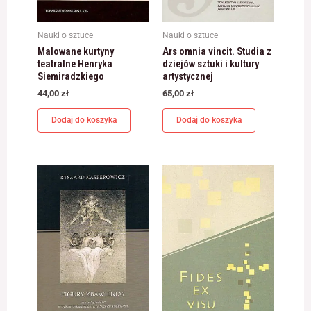
jest używana.
Nauki o sztuce
Nauki o sztuce
Malowane kurtyny
Ars omnia vincit. Studia z
Doświadczenie
teatralne Henryka
dziejów sztuki i kultury
Aby nasza strona
Siemiradzkiego
artystycznej
internetowa
44,00
zł
65,00
zł
działała jak
najlepiej podczas
twojego przejścia
Dodaj do koszyka
Dodaj do koszyka
na nią. Jeśli
odrzucisz te pliki
cookie, niektóre
funkcje znikną ze
strony
internetowej.
Marketing
Udostępniając
swoje
zainteresowania i
zachowania
podczas