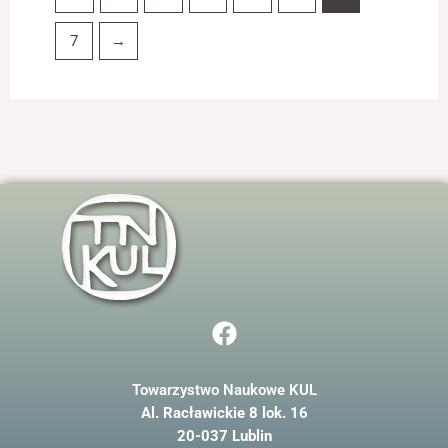
7
→
F
a
c
Towarzystwo Naukowe KUL
e
Al. Racławickie 8 lok. 16
b
20-037 Lublin
o