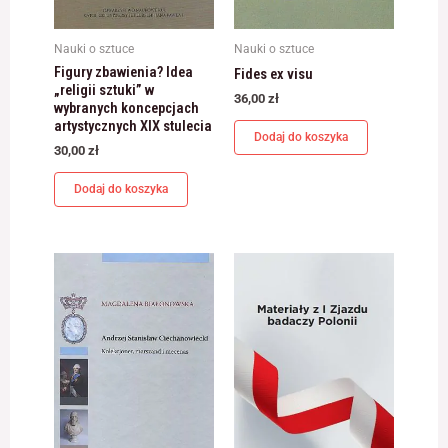
odwiedzania naszej
strony, zwiększasz
szansę na
Nauki o sztuce
Nauki o sztuce
zobaczenie
Figury zbawienia? Idea
Fides ex visu
spersonalizowanych
„religii sztuki” w
treści i ofert.
36,00
zł
wybranych koncepcjach
artystycznych XIX stulecia
Dodaj do koszyka
30,00
zł
Dodaj do koszyka