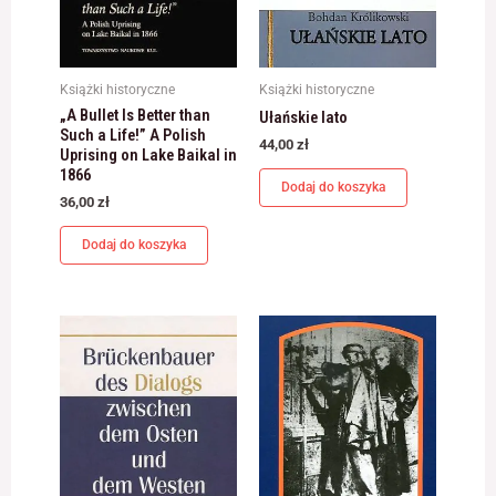
Książki historyczne
Książki historyczne
„A Bullet Is Better than
Ułańskie lato
Such a Life!” A Polish
44,00
zł
Uprising on Lake Baikal in
1866
Dodaj do koszyka
36,00
zł
Dodaj do koszyka