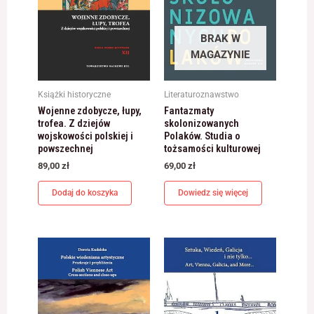
BRAK W
MAGAZYNIE
Książki historyczne
Literaturoznawstwo
Wojenne zdobycze, łupy,
Fantazmaty
trofea. Z dziejów
skolonizowanych
wojskowości polskiej i
Polaków. Studia o
powszechnej
tożsamości kulturowej
89,00
zł
69,00
zł
Dodaj do koszyka
Dowiedz się więcej