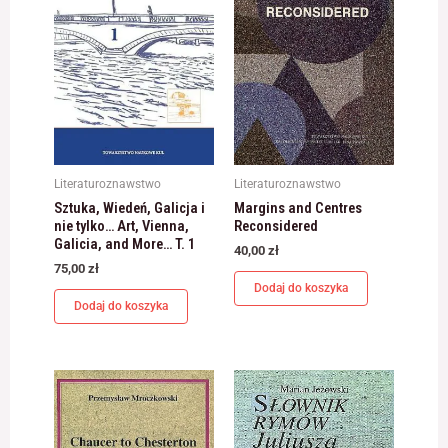
Literaturoznawstwo
Literaturoznawstwo
Sztuka, Wiedeń, Galicja i
Margins and Centres
nie tylko… Art, Vienna,
Reconsidered
Galicia, and More… T. 1
40,00
zł
75,00
zł
Dodaj do koszyka
Dodaj do koszyka