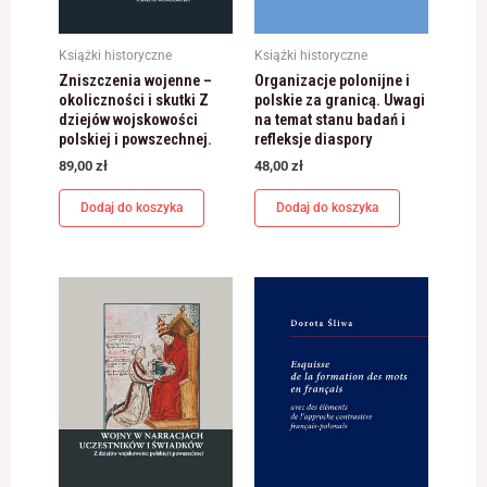
jest używana.
Książki historyczne
Książki historyczne
Zniszczenia wojenne –
Organizacje polonijne i
Doświadczenie
okoliczności i skutki Z
polskie za granicą. Uwagi
Aby nasza strona
dziejów wojskowości
na temat stanu badań i
internetowa
polskiej i powszechnej.
refleksje diaspory
działała jak
89,00
zł
48,00
zł
najlepiej podczas
twojego przejścia
na nią. Jeśli
Dodaj do koszyka
Dodaj do koszyka
odrzucisz te pliki
cookie, niektóre
funkcje znikną ze
strony
internetowej.
Marketing
Udostępniając
swoje
zainteresowania i
zachowania
podczas