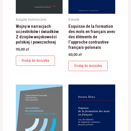
odwiedzania naszej
strony, zwiększasz
szansę na
zobaczenie
Książki historyczne
E-book
spersonalizowanych
Wojny w narracjach
Esquisse de la formation
treści i ofert.
uczestników i świadków.
des mots en français avec
Z dziejów wojskowości
des éléments de
polskiej i powszechnej
l’approche contrastive
français-polonais
95,00
zł
60,00
zł
Dodaj do koszyka
Dodaj do koszyka