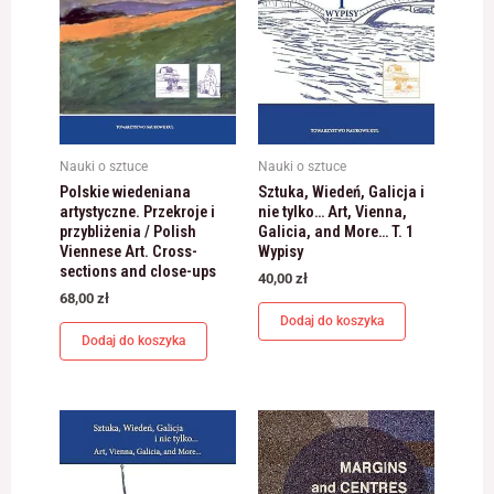
Nauki o sztuce
Nauki o sztuce
Polskie wiedeniana
Sztuka, Wiedeń, Galicja i
artystyczne. Przekroje i
nie tylko… Art, Vienna,
przybliżenia / Polish
Galicia, and More… T. 1
Viennese Art. Cross-
Wypisy
sections and close-ups
40,00
zł
68,00
zł
Dodaj do koszyka
Dodaj do koszyka