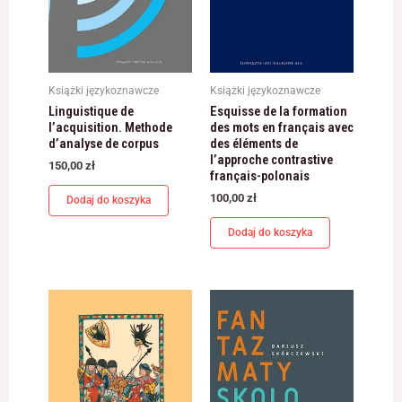
Książki językoznawcze
Książki językoznawcze
Linguistique de
Esquisse de la formation
l’acquisition. Methode
des mots en français avec
d’analyse de corpus
des éléments de
l’approche contrastive
150,00
zł
français-polonais
100,00
zł
Dodaj do koszyka
Dodaj do koszyka