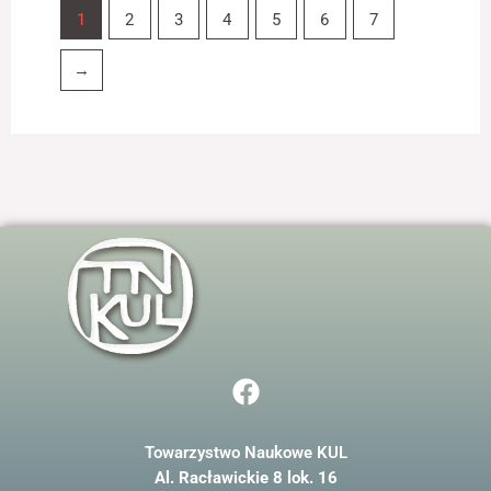
1
2
3
4
5
6
7
→
F
a
c
Towarzystwo Naukowe KUL
e
Al. Racławickie 8 lok. 16
b