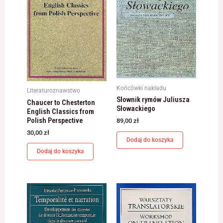
Końcówki nakładu
Literaturoznawstwo
Słownik rymów Juliusza
Chaucer to Chesterton
Słowackiego
English Classics from
Polish Perspective
89,00
zł
30,00
zł
Dodaj do koszyka
Dodaj do koszyka