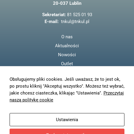
20-037 Lublin
o
o
Sekretariat:
81 525 01 93
k
E-mail:
tnkul@tnkul.pl
O nas
Aktualności
Nowości
Outlet
Regulamin
Obsługujemy pliki cookies. Jeśli uważasz, że to jest ok,
Polityka prywatności
po prostu kliknij "Akceptuj wszystko". Możesz też wybrać,
Moje konto
jakie chcesz ciasteczka, klikając "Ustawienia".
Przeczytaj
Zamówienia
naszą politykę cookie
Resetuj hasło
Wysyłka
Ustawienia
Zwroty