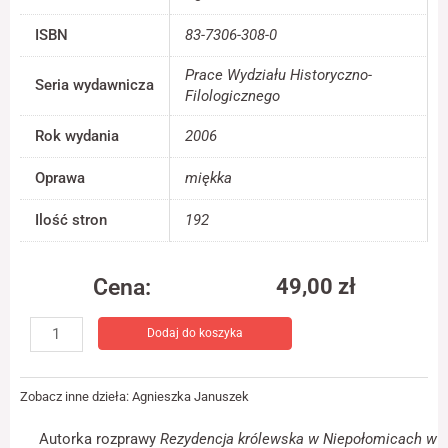
jest używana.
ISBN
83-7306-308-0
Prace Wydziału Historyczno-
Doświadczenie
Seria wydawnicza
Filologicznego
Aby nasza strona
internetowa
Rok wydania
2006
działała jak
najlepiej podczas
twojego przejścia
Oprawa
miękka
na nią. Jeśli
odrzucisz te pliki
Ilość stron
192
cookie, niektóre
funkcje znikną ze
strony
internetowej.
Cena:
49,00
zł
ilość
Dodaj do koszyka
Rezydencja
Marketing
królewska
Udostępniając
w
swoje
Zobacz inne dzieła:
Agnieszka Januszek
zainteresowania i
Niepołomicach
zachowania
w
podczas
Autorka rozprawy
Rezydencja królewska w Niepołomicach w