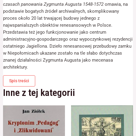
czasach
odwiedzania naszej
czasach panowania Zygmunta Augusta 1548-1572
omawia, na
panowania
strony, zwiększasz
podstawie bogatych źródeł archiwalnych, skomplikowany
szansę na
Zygmunta
proces około 20 lat trwającej budowy jednego z
zobaczenie
Augusta
spersonalizowanych
najwspanialszych obiektów renesansowych w Polsce.
1548-
treści i ofert.
Przedstawia też jego funkcjonowanie jako centrum
1572
administracyjno-gospodarczego oraz wypoczynkowej rezydencji
ostatniego Jagiellona. Dzieło renesansowej przebudowy zamku
w Niepołomicach ukazane zostało na tle słabo dotychczas
znanej działalności Zygmunta Augusta jako mecenasa
architektury.
Spis treści
Inne z tej kategorii