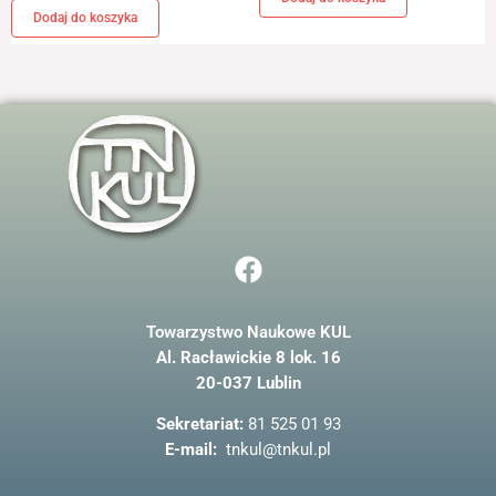
Dodaj do koszyka
F
a
c
Towarzystwo Naukowe KUL
e
Al. Racławickie 8 lok. 16
b
20-037 Lublin
o
o
Sekretariat:
81 525 01 93
k
E-mail:
tnkul@tnkul.pl