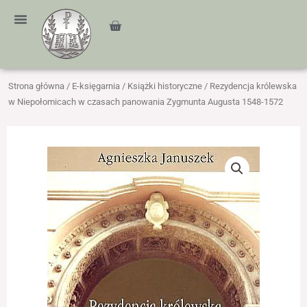
Przejdź
treści
do
Cart
treści
Strona główna
/
E-księgarnia
/
Książki historyczne
/ Rezydencja królewska
w Niepołomicach w czasach panowania Zygmunta Augusta 1548-1572