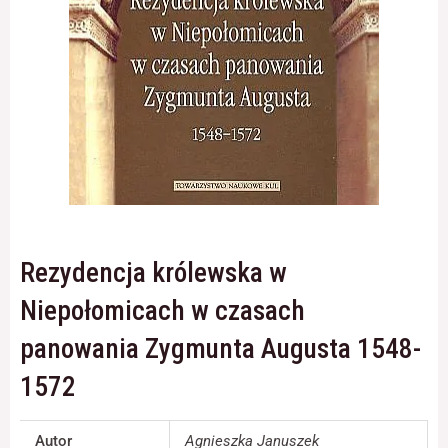
Konieczne
Te pliki cookie
nie są
opcjonalne. Są
one potrzebne
do
funkcjonowania
strony
internetowej.
Rezydencja królewska w
Statystyka
Niepołomicach w czasach
Abyśmy mogli
poprawić
panowania Zygmunta Augusta 1548-
funkcjonalność
i strukturę
1572
strony
internetowej,
na podstawie
Autor
Agnieszka Januszek
tego, jak strona