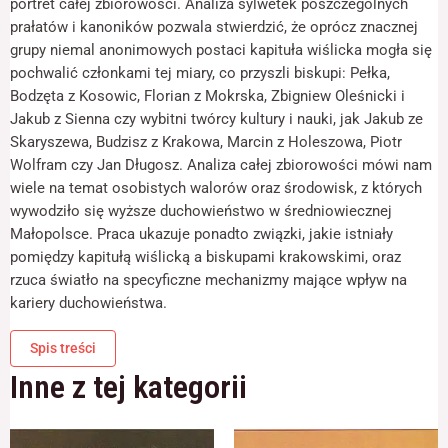
portret całej zbiorowości. Analiza sylwetek poszczególnych
odwiedzania naszej
strony, zwiększasz
prałatów i kanoników pozwala stwierdzić, że oprócz znacznej
szansę na
grupy niemal anonimowych postaci kapituła wiślicka mogła się
zobaczenie
pochwalić członkami tej miary, co przyszli biskupi: Pełka,
spersonalizowanych
Bodzęta z Kosowic, Florian z Mokrska, Zbigniew Oleśnicki i
treści i ofert.
Jakub z Sienna czy wybitni twórcy kultury i nauki, jak Jakub ze
Skaryszewa, Budzisz z Krakowa, Marcin z Holeszowa, Piotr
Wolfram czy Jan Długosz. Analiza całej zbiorowości mówi nam
wiele na temat osobistych walorów oraz środowisk, z których
wywodziło się wyższe duchowieństwo w średniowiecznej
Małopolsce. Praca ukazuje ponadto związki, jakie istniały
pomiędzy kapitułą wiślicką a biskupami krakowskimi, oraz
rzuca światło na specyficzne mechanizmy mające wpływ na
kariery duchowieństwa.
Spis treści
Inne z tej kategorii