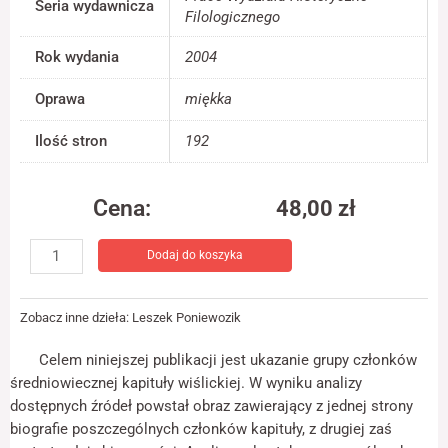
Seria wydawnicza
jest używana.
Filologicznego
Rok wydania
2004
Doświadczenie
Oprawa
miękka
Aby nasza strona
internetowa
działała jak
Ilość stron
192
najlepiej podczas
twojego przejścia
na nią. Jeśli
Cena:
48,00
zł
odrzucisz te pliki
cookie, niektóre
ilość
funkcje znikną ze
Dodaj do koszyka
Prałaci
strony
i
internetowej.
kanonicy
Zobacz inne dzieła:
Leszek Poniewozik
wiśliccy
Marketing
w
Celem niniejszej publikacji jest ukazanie grupy członków
Udostępniając
okresie
średniowiecznej kapituły wiślickiej. W wyniku analizy
swoje
średniowiecza
zainteresowania i
dostępnych źródeł powstał obraz zawierający z jednej strony
zachowania
biografie poszczególnych członków kapituły, z drugiej zaś
podczas