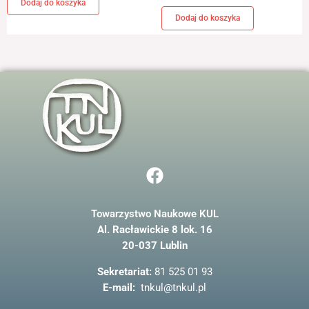
Dodaj do koszyka
Dodaj do koszyka
F
a
c
Towarzystwo Naukowe KUL
e
Al. Racławickie 8 lok. 16
b
20-037 Lublin
o
o
Sekretariat:
81 525 01 93
k
E-mail:
tnkul@tnkul.pl