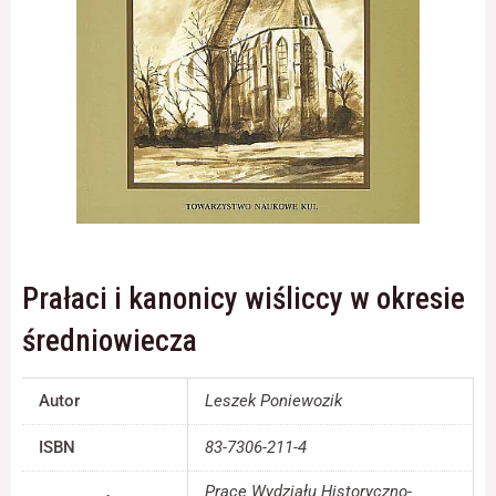
Konieczne
Te pliki cookie
nie są
opcjonalne. Są
one potrzebne
do
funkcjonowania
strony
internetowej.
Prałaci i kanonicy wiśliccy w okresie
Statystyka
średniowiecza
Abyśmy mogli
poprawić
funkcjonalność
Autor
Leszek Poniewozik
i strukturę
strony
ISBN
83-7306-211-4
internetowej,
na podstawie
Prace Wydziału Historyczno-
tego, jak strona