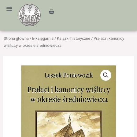
Przejdź
treści
do
Cart
treści
Strona główna
/
E-księgarnia
/
Książki historyczne
/ Prałaci i kanonicy
wiśliccy w okresie średniowiecza