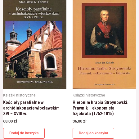
Książki historyczne
Książki historyczne
Kościoły parafialne w
Hieronim hrabia Stroynowski.
archidiakonacie włocławskim
Prawnik – ekonomista –
XVI – XVIII w.
fizjokrata (1752-1815)
68,00
zł
36,00
zł
Dodaj do koszyka
Dodaj do koszyka