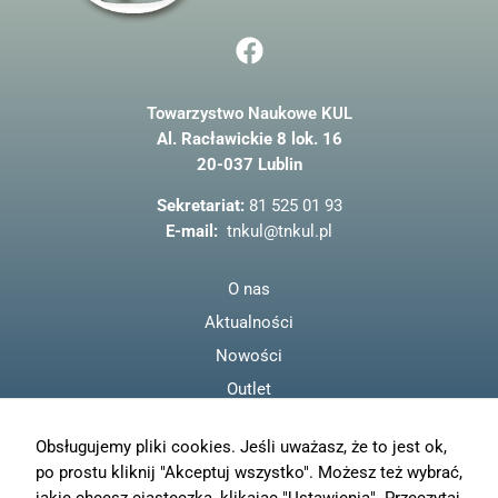
F
a
c
Konieczne
Towarzystwo Naukowe KUL
e
Te pliki cookie
Al. Racławickie 8 lok. 16
b
nie są
opcjonalne. Są
20-037 Lublin
o
one potrzebne
o
do
Sekretariat:
81 525 01 93
funkcjonowania
k
E-mail:
tnkul@tnkul.pl
strony
internetowej.
O nas
Aktualności
Statystyka
Nowości
Abyśmy mogli
poprawić
Outlet
funkcjonalność
i strukturę
Regulamin
strony
Obsługujemy pliki cookies. Jeśli uważasz, że to jest ok,
Polityka prywatności
internetowej,
po prostu kliknij "Akceptuj wszystko". Możesz też wybrać,
na podstawie
Moje konto
tego, jak strona