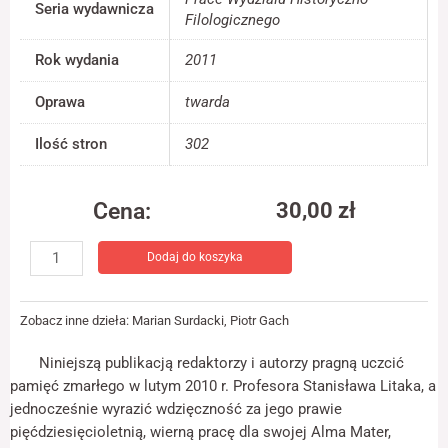
Seria wydawnicza
jest używana.
Filologicznego
Rok wydania
2011
Doświadczenie
Aby nasza strona
Oprawa
twarda
internetowa
działała jak
Ilość stron
302
najlepiej podczas
twojego przejścia
na nią. Jeśli
Cena:
30,00
zł
odrzucisz te pliki
cookie, niektóre
ilość
funkcje znikną ze
Dodaj do koszyka
Vir
strony
internetowej.
honestus
ac
Zobacz inne dzieła:
Marian Surdacki
,
Piotr Gach
bonus.
Marketing
Stanisław
Niniejszą publikacją redaktorzy i autorzy pragną uczcić
Udostępniając
Litak
swoje
pamięć zmarłego w lutym 2010 r. Profesora Stanisława Litaka, a
1932-
zainteresowania i
jednocześnie wyrazić wdzięczność za jego prawie
zachowania
2010
pięćdziesięcioletnią, wierną pracę dla swojej Alma Mater,
podczas