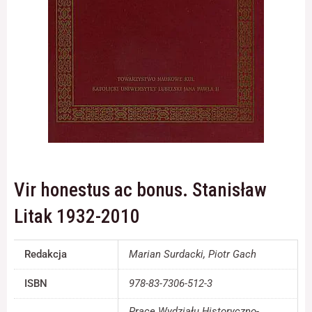
Konieczne
Te pliki cookie
nie są
opcjonalne. Są
one potrzebne
do
funkcjonowania
strony
internetowej.
Vir honestus ac bonus. Stanisław
Statystyka
Litak 1932-2010
Abyśmy mogli
poprawić
funkcjonalność
Redakcja
Marian Surdacki, Piotr Gach
i strukturę
strony
ISBN
978-83-7306-512-3
internetowej,
na podstawie
tego, jak strona
Prace Wydziału Historyczno-