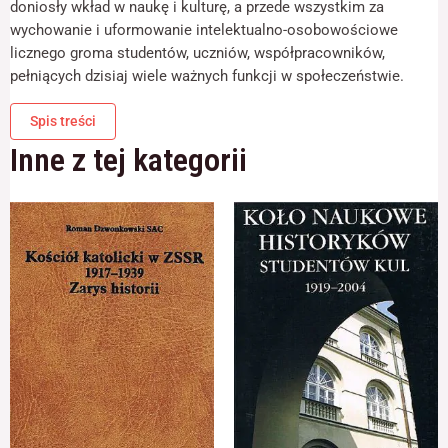
doniosły wkład w naukę i kulturę, a przede wszystkim za
odwiedzania naszej
strony, zwiększasz
wychowanie i uformowanie intelektualno-osobowościowe
szansę na
licznego groma studentów, uczniów, współpracowników,
zobaczenie
pełniących dzisiaj wiele ważnych funkcji w społeczeństwie.
spersonalizowanych
treści i ofert.
Spis treści
Inne z tej kategorii