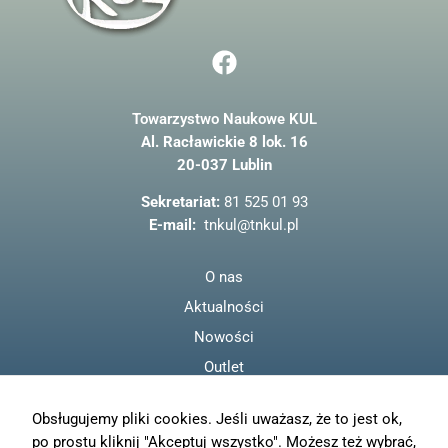
F
a
c
Towarzystwo Naukowe KUL
e
Al. Racławickie 8 lok. 16
b
20-037 Lublin
o
o
Sekretariat:
81 525 01 93
k
E-mail:
tnkul@tnkul.pl
O nas
Aktualności
Nowości
Outlet
Regulamin
Obsługujemy pliki cookies. Jeśli uważasz, że to jest ok,
Polityka prywatności
po prostu kliknij "Akceptuj wszystko". Możesz też wybrać,