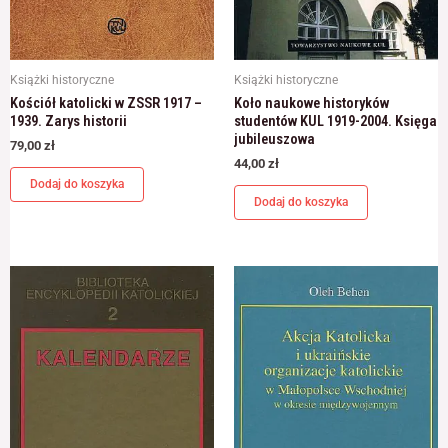
Książki historyczne
Książki historyczne
Kościół katolicki w ZSSR 1917 –
Koło naukowe historyków
1939. Zarys historii
studentów KUL 1919-2004. Księga
jubileuszowa
79,00
zł
44,00
zł
Dodaj do koszyka
Dodaj do koszyka