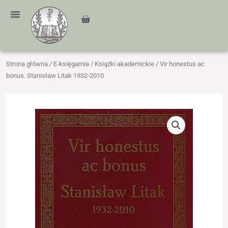
Przejdź
treści
do
Cart
treści
Strona główna
/
E-księgarnia
/
Książki akademickie
/ Vir honestus ac
bonus. Stanisław Litak 1932-2010