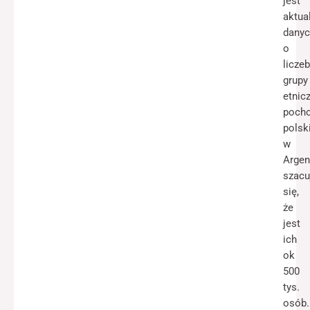
jest
aktua
danyc
o
licze
grupy
etnic
pocho
polsk
w
Argen
szacu
się,
że
jest
ich
ok
500
tys.
osób.