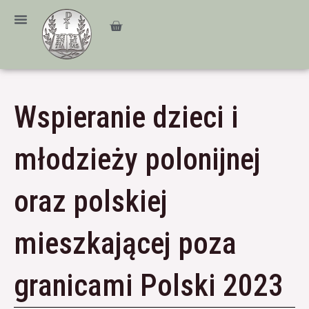
Przejdź
treści
do
Cart
treści
Wspieranie dzieci i
młodzieży polonijnej
oraz polskiej
mieszkającej poza
granicami Polski 2023