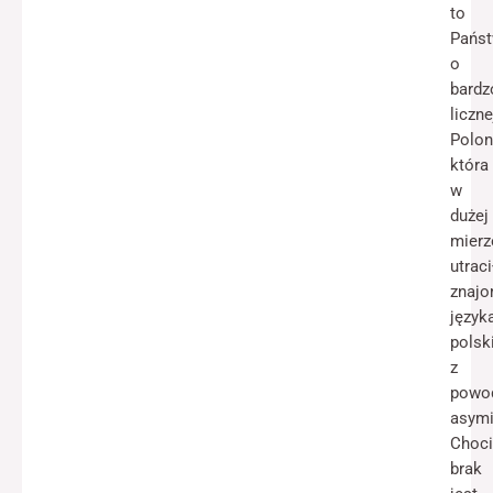
to
Pańs
o
bardz
liczne
Poloni
która
w
dużej
mierz
utraci
znaj
język
polsk
z
powo
asymi
Choci
brak