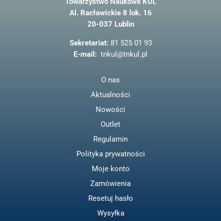
Towarzystwo Naukowe KUL
e
Al. Racławickie 8 lok. 16
b
20-037 Lublin
o
o
Sekretariat:
81 525 01 93
k
E-mail:
tnkul@tnkul.pl
O nas
Aktualności
Nowości
Outlet
Regulamin
Polityka prywatności
Moje konto
Zamówienia
Resetuj hasło
Wysyłka