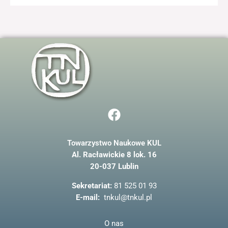
odwiedzania naszej
strony, zwiększasz
szansę na
zobaczenie
spersonalizowanych
treści i ofert.
F
a
c
Towarzystwo Naukowe KUL
e
Al. Racławickie 8 lok. 16
b
20-037 Lublin
o
o
Sekretariat:
81 525 01 93
k
E-mail:
tnkul@tnkul.pl
O nas