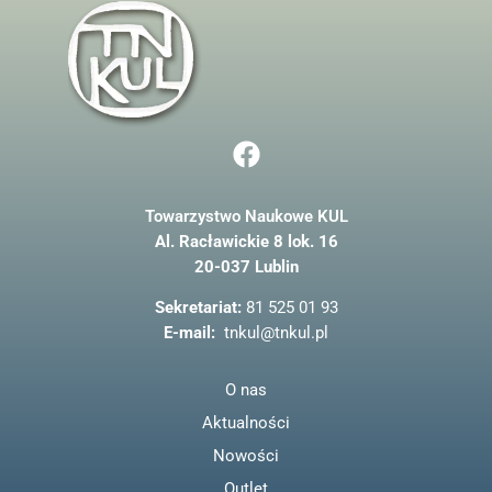
odwiedzania naszej
strony, zwiększasz
szansę na
zobaczenie
spersonalizowanych
treści i ofert.
F
a
c
Towarzystwo Naukowe KUL
e
Al. Racławickie 8 lok. 16
b
20-037 Lublin
o
o
Sekretariat:
81 525 01 93
k
E-mail:
tnkul@tnkul.pl
O nas
Aktualności
Nowości
Outlet