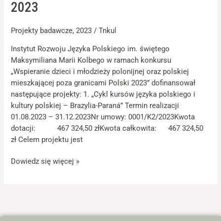
2023
jest używana.
oraz
polskiej
Projekty badawcze
,
2023
/
Tnkul
mieszkającej
Doświadczenie
poza
Instytut Rozwoju Języka Polskiego im. świętego
Aby nasza strona
granicami
internetowa
Maksymiliana Marii Kolbego w ramach konkursu
Polski
działała jak
„Wspieranie dzieci i młodzieży polonijnej oraz polskiej
najlepiej podczas
2023
mieszkającej poza granicami Polski 2023” dofinansował
twojego przejścia
następujące projekty: 1. „Cykl kursów języka polskiego i
na nią. Jeśli
odrzucisz te pliki
kultury polskiej – Brazylia-Paraná” Termin realizacji
cookie, niektóre
01.08.2023 – 31.12.2023Nr umowy: 0001/K2/2023Kwota
funkcje znikną ze
dotacji: 467 324,50 złKwota całkowita: 467 324,50
strony
internetowej.
zł Celem projektu jest
Dowiedz się więcej »
Marketing
Udostępniając
swoje
zainteresowania i
zachowania
podczas