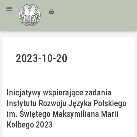
Przejdź
treści
do
Cart
treści
2023-10-20
Inicjatywy
Inicjatywy wspierające zadania
wspierające
Instytutu Rozwoju Języka Polskiego
zadania
Instytutu
im. Świętego Maksymiliana Marii
Rozwoju
Kolbego 2023
Języka
Polskiego