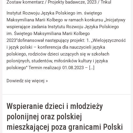
Zostaw komentarz
/
Projekty badawcze
,
2023
/
Tnkul
im.
Świętego
Instytut Rozwoju Języka Polskiego im. świętego
Maksymiliana
Maksymiliana Marii Kolbego w ramach konkursu „Inicjatywy
Marii
Konieczne
wspierające zadania Instytutu Rozwoju Języka Polskiego
Kolbego
Te pliki cookie
im. Świętego Maksymiliana Marii Kolbego
2023
nie są
2023”dofinansował następujący projekt: 1. „Wielojęzyczność
opcjonalne. Są
i język polski – konferencja dla nauczycieli języka
one potrzebne
do
polskiego, rodziców dzieci uczących się w szkołach
funkcjonowania
polonijnych, studentów, miłośników kultury i języka
strony
polskiego” Termin realizacji 01.08.2023 – […]
internetowej.
Dowiedz się więcej »
Statystyka
Abyśmy mogli
poprawić
Wspieranie
Wspieranie dzieci i młodzieży
funkcjonalność
dzieci
i strukturę
polonijnej oraz polskiej
strony
i
internetowej,
młodzieży
mieszkającej poza granicami Polski
na podstawie
polonijnej
tego, jak strona