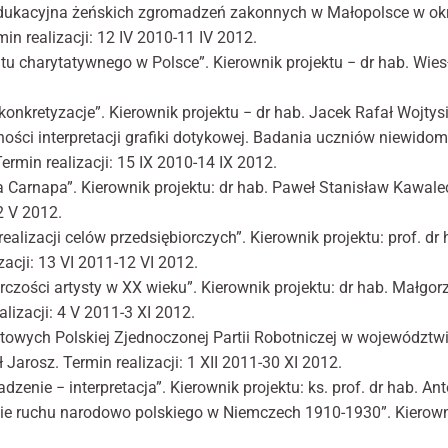
Marketing
kacyjna żeńskich zgromadzeń zakon­nych w Małopolsce w okres
Udostępniając swoje
in realizacji: 12 IV 2010-11 IV 2012.
zainteresowania i
zachowania
tu charytatywnego w Polsce”. Kierownik projektu − dr hab. Wies
podczas
odwiedzania naszej
onkretyzacje”. Kierownik projektu − dr hab. Jacek Rafał Wojtysi
strony, zwiększasz
szansę na
ości interpretacji grafiki dotykowej. Badania uczniów niewidom
zobaczenie
min realizacji: 15 IX 2010-14 IX 2012.
spersonalizowanych
 Carnapa”. Kierownik projektu: dr hab. Paweł Stanisław Kawale
treści i ofert.
2 V 2012.
ealizacji celów przedsiębiorczych”. Kie­rownik projektu: prof. 
zacji: 13 VI 2011-12 VI 2012.
rczości artysty w XX wieku”. Kierownik projektu: dr hab. Mał
lizacji: 4 V 2011-3 XI 2012.
towych Polskiej Zjednoczonej Partii Robotniczej w województwie
 Jarosz. Termin realizacji: 1 XII 2011-30 XI 2012.
enie − interpretacja”. Kierownik projektu: ks. prof. dr hab. Ant
tanie ruchu narodowo polskiego w Niem­czech 1910-1930”. Kierown