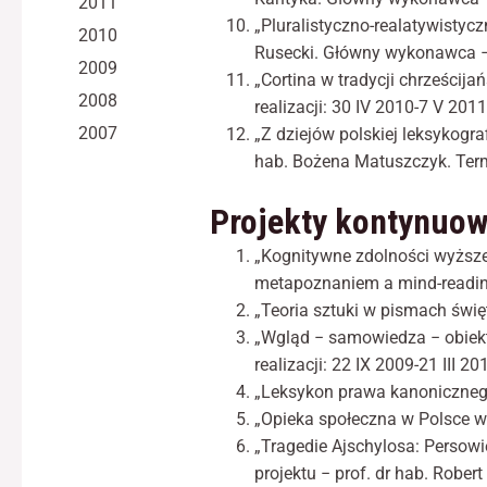
2011
„Pluralistyczno-realatywistyczna
2010
Rusecki. Główny wykonawca − 
2009
„Cortina w tradycji chrześcij
2008
realizacji: 30 IV 2010-7 V 2011
2007
„Z dziejów polskiej leksykograf
hab. Bożena Matuszczyk. Termi
Projekty kontynuo
„Kognitywne zdolności wyższe
metapoznaniem a mind-readingi
„Teoria sztuki w pismach świę
„Wgląd − samowiedza − obiekt
realizacji: 22 IX 2009-21 III 20
„Leksykon prawa kanonicznego”.
„Opieka społeczna w Polsce w X
„Tragedie Ajschylosa: Persowi
projektu − prof. dr hab. Rober