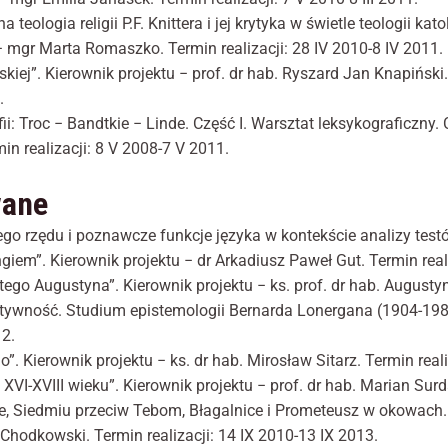
internetowej,
 teologia religii P.F. Knittera i jej kry­tyka w świetle teologii kat
na podstawie
mgr Marta Romaszko. Ter­min realizacji: 28 IV 2010-8 IV 2011.
tego, jak
strona jest
ańskiej”. Kierownik projektu − prof. dr hab. Ryszard Jan Knapi
używana.
.
ii: Troc − Bandtkie − Linde. Część I. Warsztat leksykograficzny. 
n realizacji: 8 V 2008-7 V 2011.
Doświadczenie
Aby nasza
strona
wane
internetowa
działała jak
go rzędu i poznawcze funkcje języka w kontekście analizy tes
najlepiej podczas
em”. Kierownik projektu − dr Arkadiusz Paweł Gut. Termin reali
twojego
tego Augustyna”. Kierownik projektu − ks. prof. dr hab. Augusty
przejścia na nią.
Jeśli odrzucisz te
ywność. Studium epistemologii Bernarda Lonergana (1904-1984
pliki cookie,
12.
niektóre funkcje
 Kierownik projektu − ks. dr hab. Mirosław Sitarz. Termin reali
znikną ze strony
internetowej.
VI-XVIII wieku”. Kierownik projektu − prof. dr hab. Marian Surda
e, Siedmiu przeciw Tebom, Błagalnice i Prometeusz w okowach. 
t Chodkowski. Termin realizacji: 14 IX 2010-13 IX 2013.