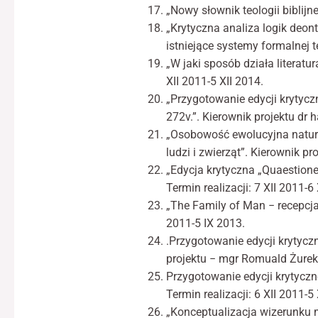
„Nowy słownik teologii biblijne
„Krytyczna analiza logik deon
istniejące systemy formalnej te
„W jaki sposób działa literat
XII 2011-5 XII 2014.
„Przygotowanie edycji krytyc
272v.”. Kierownik projektu dr 
„Osobowość ewolucyjna natury 
ludzi i zwierząt”. Kierownik pr
„Edycja krytyczna „Quaestione
Termin realizacji: 7 XII 2011-6
„The Family of Man − recepcja 
2011-5 IX 2013.
.Przygotowanie edycji krytyczn
projektu − mgr Romuald Żurek. 
Przygotowanie edycji krytyczn
Termin realizacji: 6 XII 2011-5
„Konceptualizacja wizerunku m