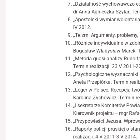
„Działalność wychowawczo-edu
dr Anna Agnieszka Szylar. Term
„Apostolski wymiar wolontaria
IV 2012.
„Teizm. Argumenty, problemy, k
„Różnice indywidualne w zdoln
Bogusław Władysław Marek. Ter
„Metoda quasi-analizy Rudolfa
Termin realizacji: 23 V 2011-2
„Psychologiczne wyznaczniki r
Aneta Przepiórka. Termin reali
„Léger w Polsce. Recepcja twó
Karolina Zychowicz. Termin rea
„I sekretarze Komitetów Powia
Kierownik projektu − mgr Rafał
„Przypowieści Jezusa. Wprowadz
„Raporty policji pruskiej o s
realizacji: 4 V 2011-3 V 2014.