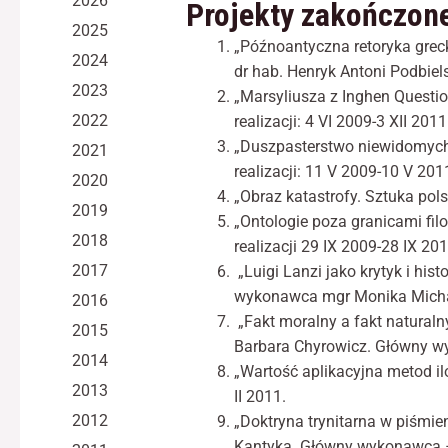
2026
Projekty zakończon
2025
„Późnoantyczna retoryka greck
2024
dr hab. Henryk Antoni Podbielsk
2023
„Marsyliusza z Inghen Questio
2022
realizacji: 4 VI 2009-3 XII 2011
„Duszpasterstwo niewidomych i
2021
realizacji: 11 V 2009-10 V 201
2020
„Obraz katastrofy. Sztuka pol
2019
„Ontologie poza granicami fil
2018
realizacji 29 IX 2009-28 IX 201
2017
„Luigi Lanzi jako krytyk i his
wykonawca mgr Monika Michałow
2016
„Fakt moralny a fakt natural
2015
Barbara Chyrowicz. Główny wyk
2014
„Wartość aplikacyjna metod ilo
2013
II 2011.
2012
„Doktryna trynitarna w piśmi
Kantyka. Główny wykonawca − m