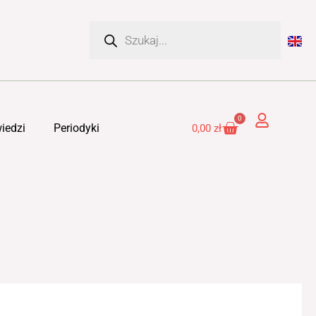
Wyszukiwarka
produktów
0
Cart
iedzi
Periodyki
0,00
zł