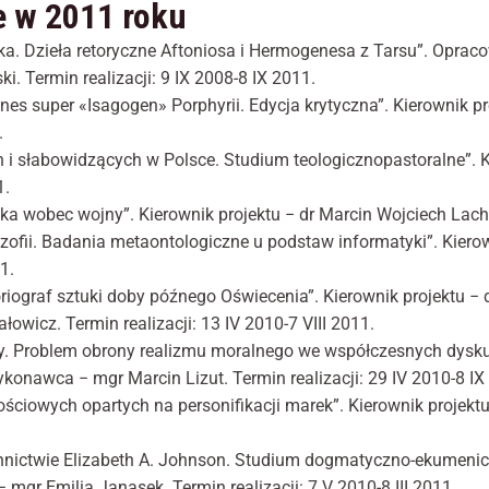
e w 2011 roku
a. Dzieła retoryczne Aftoniosa i Her­mogenesa z Tarsu”. Opracow
i. Termin realizacji: 9 IX 2008-8 IX 2011.
nes super «Isagogen» Porphyrii. Edycja krytyczna”. Kierownik p
.
Konieczne
Te pliki cookie
 słabowidzących w Polsce. Studium teologiczno­pastoralne”. Kie
nie są
1.
opcjonalne. Są
ska wobec wojny”. Kierownik projektu − dr Marcin Wojciech Lacho
one potrzebne
do
ozofii. Badania metaontologiczne u pod­staw informatyki”. Kiero
funkcjonowania
1.
strony
toriograf sztuki doby późnego Oświe­cenia”. Kierownik projektu 
internetowej.
icz. Termin realizacji: 13 IV 2010-7 VIII 2011.
ny. Problem obrony realizmu moralnego we współczesnych dyskus
Statystyka
onawca − mgr Marcin Lizut. Termin realizacji: 29 IV 2010-8 IX
Abyśmy mogli
ściowych opartych na personifikacji marek”. Kierownik projektu 
poprawić
funkcjonalność
i strukturę
ennictwie Elizabeth A. Johnson. Studium dogmatyczno-ekumenicz
strony
gr Emilia Janasek. Termin realizacji: 7 V 2010-8 III 2011.