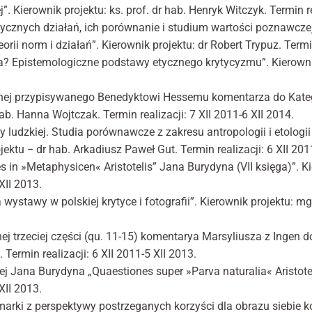
j”. Kierownik projektu: ks. prof. dr hab. Henryk Witczyk. Termin 
tycznych działań, ich porównanie i stu­dium wartości poznawcze
orii norm i działań”. Kierownik projektu: dr Robert Trypuz. Termin
ura? Epistemologiczne podstawy etycznego krytycyzmu”. Kierownik
znej przypisywanego Benedyktowi Hesse­mu komentarza do Kateg
hab. Hanna Wojtczak. Termin realizacji: 7 XII 2011-6 XII 2014.
ludzkiej. Studia porównawcze z zakresu antropologii i etologii
ojektu − dr hab. Arkadiusz Paweł Gut. Termin realizacji: 6 XII 201
s in »Metaphysicen« Aristotelis” Jana Burydyna (VII księga)”. 
 XII 2013.
wystawy w polskiej krytyce i foto­grafii”. Kierownik projektu: mg
ej trzeciej części (qu. 11-15) komentarya Marsyliusza z Ingen do
Termin realizacji: 6 XII 2011-5 XII 2013.
ej Jana Burydyna „Quaestiones super »Parva naturalia« Aristote
 XII 2013.
arki z perspektywy postrzeganych korzyści dla obrazu siebie k