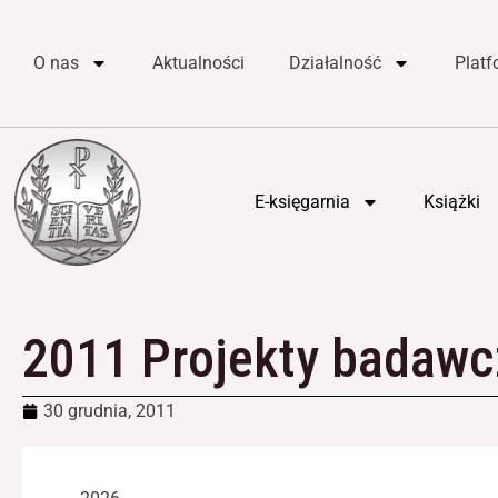
do
Przejdź
treści
do
O nas
Aktualności
Działalność
Plat
treści
E-księgarnia
Książki
2011 Projekty badawc
30 grudnia, 2011