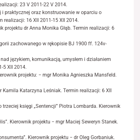
realizacji: 23 V 2011-22 V 2014.
j i praktycznej oraz konstruowanie w oparciu o
 realizacji: 16 XII 2011-15 XII 2014.
 projektu dr Anna Monika Głąb. Termin reali­zacji: 6
orii zachowanego w rękopisie BJ 1900 ff. 124v-
 nad językiem, komunikacją, umysłem i dzia­łaniem
1-5 XII 2014.
Kierownik projektu: − mgr Monika Agnieszka Mansfeld.
r Kamila Katarzyna Leśniak. Termin realizacji: 6 XII
 trzeciej księgi „Sentencji” Piotra Lombarda. Kierownik
lis”. Kierownik projektu − mgr Maciej Seweryn Stanek.
onsumenta”. Kierownik projektu − dr Oleg Gorbaniuk.