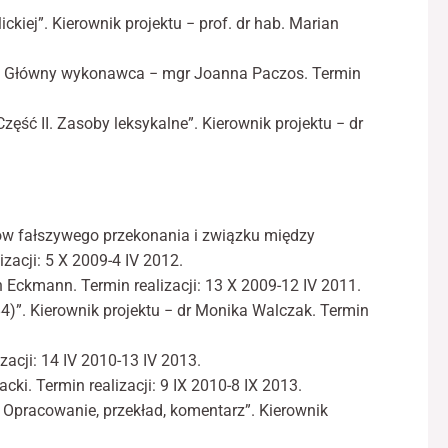
olickiej”. Kierownik projektu − prof. dr hab. Marian
ński. Główny wykonawca − mgr Joanna Paczos. Termin
Część II. Zasoby leksykalne”. Kierownik projektu − dr
tów fałszywego przekonania i związku między
zacji: 5 X 2009-4 IV 2012.
n Eckmann. Termin realizacji: 13 X 2009-12 IV 2011.
)”. Kierownik projektu − dr Monika Walczak. Termin
zacji: 14 IV 2010-13 IV 2013.
cki. Termin realizacji: 9 IX 2010-8 IX 2013.
Opracowanie, przekład, komentarz”. Kie­rownik