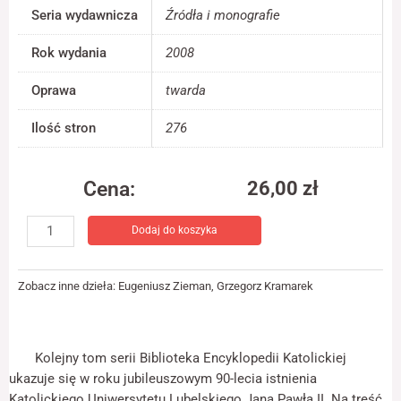
jest używana.
Seria wydawnicza
Źródła i monografie
Rok wydania
2008
Doświadczenie
Aby nasza strona
Oprawa
twarda
internetowa
działała jak
Ilość stron
276
najlepiej podczas
twojego przejścia
na nią. Jeśli
Cena:
26,00
zł
odrzucisz te pliki
cookie, niektóre
ilość
funkcje znikną ze
Dodaj do koszyka
Katolicki
strony
internetowej.
Uniwersytet
Lubelski
Zobacz inne dzieła:
Eugeniusz Zieman
,
Grzegorz Kramarek
Jana
Marketing
Pawła
Udostępniając
II.
swoje
90
Kolejny tom serii Biblioteka Encyklopedii Katolickiej
zainteresowania i
zachowania
lat
ukazuje się w roku jubileuszowym 90-lecia istnienia
podczas
istnienia
Katolickiego Uniwersytetu Lubelskiego Jana Pawła II. Na treść