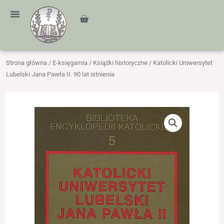
Przejdź
treści
do
Cart
treści
Strona główna
/
E-księgarnia
/
Książki historyczne
/ Katolicki Uniwersytet
Lubelski Jana Pawła II. 90 lat istnienia