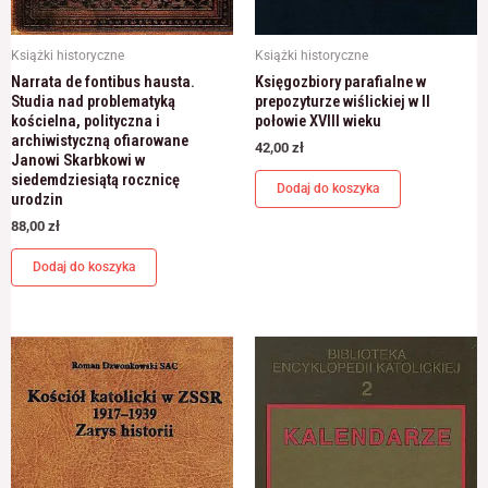
Książki historyczne
Książki historyczne
Narrata de fontibus hausta.
Księgozbiory parafialne w
Studia nad problematyką
prepozyturze wiślickiej w II
kościelna, polityczna i
połowie XVIII wieku
archiwistyczną ofiarowane
42,00
zł
Janowi Skarbkowi w
siedemdziesiątą rocznicę
Dodaj do koszyka
urodzin
88,00
zł
Dodaj do koszyka