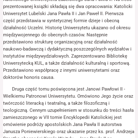
odwiedzania naszej
prezentowanej książki składają się dwa opracowania: Katolicki
strony, zwiększasz
szansę na
Uniwersytet Lubelski Jana Pawła II i Jan Paweł II. Pierwsza
zobaczenie
część przedstawia w syntetycznej formie dzieje i obecną
spersonalizowanych
działalność Uczelni. Historię Uniwersytetu ukazano od okresu
treści i ofert.
międzywojennego do obecnych czasów. Następnie
przedstawiono strukturę organizacyjną oraz działalność
naukowo-badawczą i dydaktyczną poszczególnych wydziałów i
instytutów międzywydziałowych. Zaprezentowano Bibliotekę
Uniwersytecką KUL, a także działalność kulturalną i sportową.
Przedstawiono współpracę z innymi uniwersytetami oraz
doktorów honoris causa.
Druga część tomu poświęcona jest Janowi Pawłowi II -
Wielkiemu Patronowi Uniwersytetu. Omówiono Jego życie oraz
twórczość literacką i teatralną, a także filozoficzną i
teologiczną. Cennym uzupełnieniem w stosunku do treści hasła
zamieszczonego w VII tomie Encyklopedii Katolickiej jest
omówienie podróży apostolskich Jana Pawła II autorstwa
Janusza Poniewierskiego oraz ukazanie przez ks. prof. Andrzeja