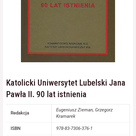
Konieczne
Te pliki cookie
nie są
opcjonalne. Są
one potrzebne
do
funkcjonowania
strony
internetowej.
Katolicki Uniwersytet Lubelski Jana
Statystyka
Pawła II. 90 lat istnienia
Abyśmy mogli
poprawić
funkcjonalność
Eugeniusz Zieman, Grzegorz
Redakcja
i strukturę
Kramarek
strony
internetowej,
ISBN
978-83-7306-376-1
na podstawie
tego, jak strona