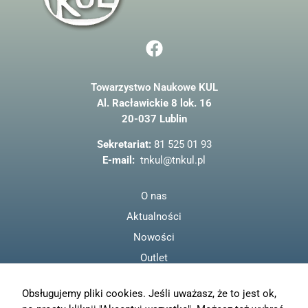
F
a
c
Towarzystwo Naukowe KUL
e
Al. Racławickie 8 lok. 16
b
20-037 Lublin
o
o
Sekretariat:
81 525 01 93
k
E-mail:
tnkul@tnkul.pl
O nas
Aktualności
Nowości
Outlet
Regulamin
Obsługujemy pliki cookies. Jeśli uważasz, że to jest ok,
Polityka prywatności