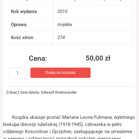
jest używana.
Rok wydania
2010
Oprawa
miękka
Doświadczenie
Aby nasza strona
internetowa
Ilość stron
274
działała jak
najlepiej podczas
twojego przejścia
Cena:
50,00
zł
na nią. Jeśli
odrzucisz te pliki
ilość
cookie, niektóre
Dodaj do koszyka
Biskup
funkcje znikną ze
lubelski
strony
internetowej.
Marian
Zobacz inne dzieła:
Edward Walewander
Leon
Fulman.
Marketing
Pedagog
Udostępniając
trudnych
Książka ukazuje postać Mariana Leona Fulmana, wybitnego
swoje
lat
biskupa diecezji lubelskiej (1918-1945), człowieka w pełni
zainteresowania i
zachowania
oddanego Kościołowi i Ojczyźnie, zasługującego na utrwalenie
podczas
w pamięci i wdzięczność przyszłych pokoleń, pierwszego