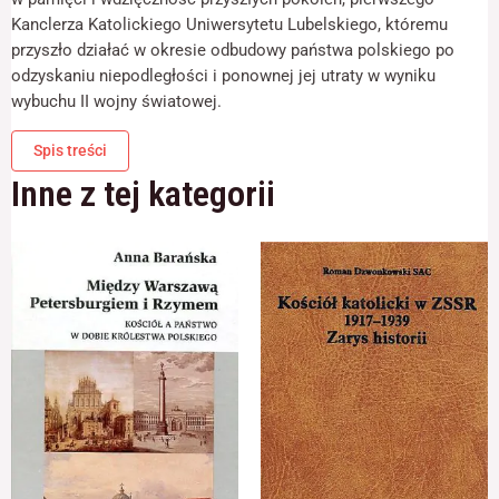
odwiedzania naszej
Kanclerza Katolickiego Uniwersytetu Lubelskiego, któremu
strony, zwiększasz
szansę na
przyszło działać w okresie odbudowy państwa polskiego po
zobaczenie
odzyskaniu niepodległości i ponownej jej utraty w wyniku
spersonalizowanych
wybuchu II wojny światowej.
treści i ofert.
Spis treści
Inne z tej kategorii