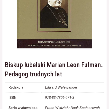
Konieczne
Te pliki cookie
nie są
opcjonalne. Są
one potrzebne
do
funkcjonowania
strony
internetowej.
Biskup lubelski Marian Leon Fulman.
Pedagog trudnych lat
Statystyka
Abyśmy mogli
poprawić
funkcjonalność
Redakcja
Edward Walewander
i strukturę
strony
ISBN
978-83-7306-471-3
internetowej,
na podstawie
Seria wydawnicza
Prace Wydziału Nauk Społecznych
tego, jak strona