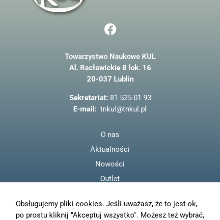
F
a
c
Towarzystwo Naukowe KUL
e
Al. Racławickie 8 lok. 16
b
20-037 Lublin
o
o
Sekretariat:
81 525 01 93
k
E-mail:
tnkul@tnkul.pl
O nas
Aktualności
Nowości
Outlet
Regulamin
Obsługujemy pliki cookies. Jeśli uważasz, że to jest ok,
Polityka prywatności
po prostu kliknij "Akceptuj wszystko". Możesz też wybrać,