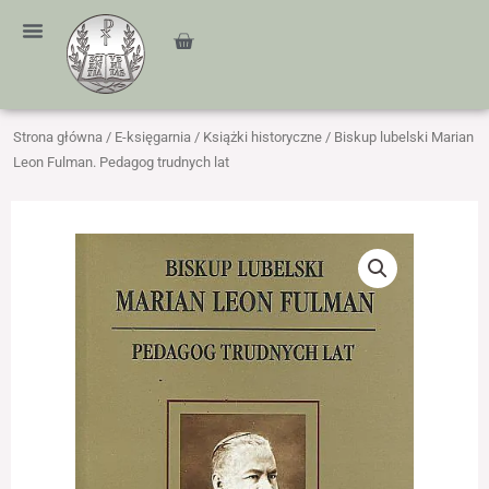
Przejdź
treści
do
Cart
treści
Strona główna
/
E-księgarnia
/
Książki historyczne
/ Biskup lubelski Marian
Leon Fulman. Pedagog trudnych lat