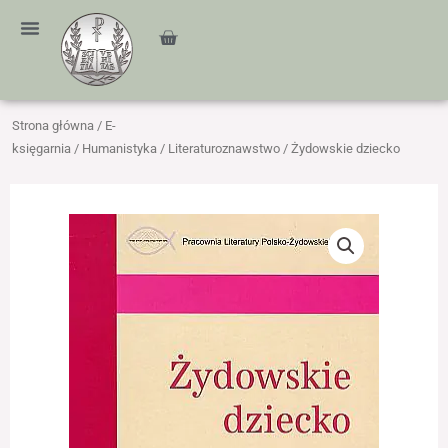
Przejdź
treści
do
Cart
treści
Strona główna
/
E-
księgarnia
/
Humanistyka
/
Literaturoznawstwo
/ Żydowskie dziecko