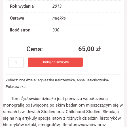
jest używana.
Rok wydania
2013
Oprawa
miękka
Doświadczenie
Aby nasza strona
Ilość stron
330
internetowa
działała jak
najlepiej podczas
Cena:
65,00
zł
twojego przejścia
na nią. Jeśli
ilość
odrzucisz te pliki
Dodaj do koszyka
Żydowskie
cookie, niektóre
dziecko
funkcje znikną ze
strony
internetowej.
Zobacz inne dzieła:
Agnieszka Karczewska
,
Anna Jeziorkowska-
Polakowska
Marketing
Tom
Żydowskie dziecko
jest pierwszą współczesną
Udostępniając
monografią poświęconą polskim badaniom mieszczącym się w
swoje
ramach tzw. Jewish Studies oraz Childhood Studies. Składają
zainteresowania i
się na nią artykuły specjalistów z różnych dziedzin: historyków,
zachowania
podczas
historyków sztuki, etnografów, literaturoznawców oraz