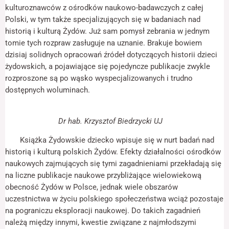
odwiedzania naszej
kulturoznawców z ośrodków naukowo-badawczych z całej
strony, zwiększasz
Polski, w tym także specjalizujących się w badaniach nad
szansę na
historią i kulturą Żydów. Już sam pomysł zebrania w jednym
zobaczenie
spersonalizowanych
tomie tych rozpraw zasługuje na uznanie. Brakuje bowiem
treści i ofert.
dzisiaj solidnych opracowań źródeł dotyczących historii dzieci
żydowskich, a pojawiające się pojedyncze publikacje zwykle
rozproszone są po wąsko wyspecjalizowanych i trudno
dostępnych woluminach.
Dr hab. Krzysztof Biedrzycki UJ
Książka Żydowskie dziecko wpisuje się w nurt badań nad
historią i kulturą polskich Żydów. Efekty działalności ośrodków
naukowych zajmujących się tymi zagadnieniami przekładają się
na liczne publikacje naukowe przybliżające wielowiekową
obecność Żydów w Polsce, jednak wiele obszarów
uczestnictwa w życiu polskiego społeczeństwa wciąż pozostaje
na pograniczu eksploracji naukowej. Do takich zagadnień
należą między innymi, kwestie związane z najmłodszymi