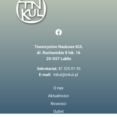
F
a
c
Towarzystwo Naukowe KUL
e
Al. Racławickie 8 lok. 16
b
20-037 Lublin
o
o
Sekretariat:
81 525 01 93
k
E-mail:
tnkul@tnkul.pl
O nas
Aktualności
Nowości
Outlet