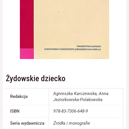
Konieczne
Te pliki cookie
nie są
opcjonalne. Są
one potrzebne
do
funkcjonowania
strony
internetowej.
Żydowskie dziecko
Statystyka
Abyśmy mogli
Agnieszka Karczewska, Anna
Redakcja
poprawić
Jeziorkowska-Polakowska
funkcjonalność
i strukturę
ISBN
978-83-7306-648-9
strony
internetowej,
Seria wydawnicza
Źródła i monografie
na podstawie
tego, jak strona