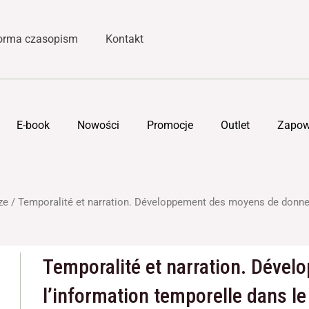
forma czasopism
Kontakt
E-book
Nowości
Promocje
Outlet
Zapow
ze
/ Temporalité et narration. Développement des moyens de donner 
Temporalité et narration. Déve
l’information temporelle dans le