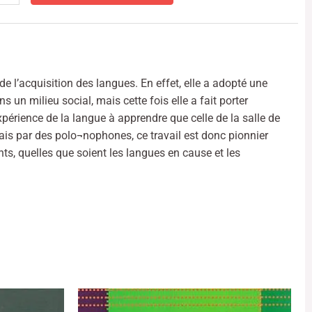
ation.
eloppement
ens
l’acquisition des langues. En effet, elle a adopté une
n milieu social, mais cette fois elle a fait porter
ner
xpérience de la langue à apprendre que celle de la salle de
formation
ais par des polo¬nophones, ce travail est donc pionnier
orelle
ts, quelles que soient les langues en cause et les
s
ours
atif
z
renants
onophones
utant