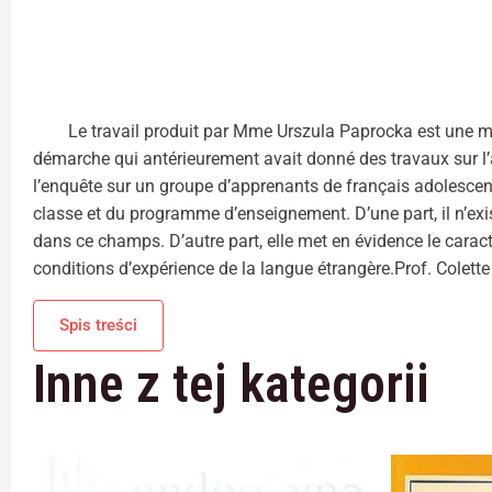
Le travail produit par Mme Urszula Paprocka est une m
démarche qui antérieurement avait donné des travaux sur l’a
l’enquête sur un groupe d’apprenants de français adolescents
classe et du programme d’enseignement. D’une part, il n’exi
dans ce champs. D’autre part, elle met en évidence le caract
conditions d’expérience de la langue étrangère.Prof. Colett
Spis treści
Inne z tej kategorii