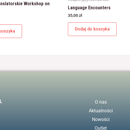
anslatorskie Workshop on
Language Encounters
35,00
zł
Dodaj do koszyka
koszyka
L
O nas
Aktualności
Nowości
Outlet