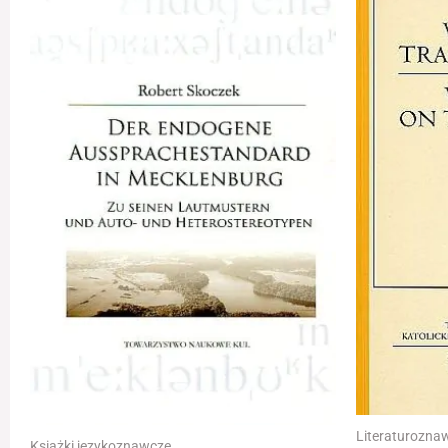
Literaturozna
Książki językoznawcze