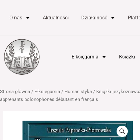
do
Przejdź
treści
do
O nas
Aktualności
Działalność
Plat
treści
E-księgarnia
Książki
Strona główna
/
E-księgarnia
/
Humanistyka
/
Książki językoznawc
apprenants polonophones débutant en français