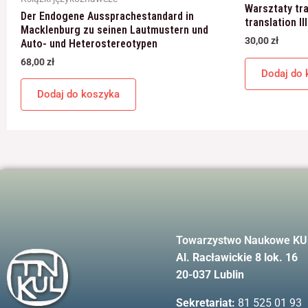
Warsztaty tr
Der Endogene Aussprachestandard in
translation III
Macklenburg zu seinen Lautmustern und
30,00
zł
Auto- und Heterostereotypen
68,00
zł
Dodaj do 
Dodaj do koszyka
Towarzystwo Naukowe KU
Al. Racławickie 8 lok. 16
20-037 Lublin
Sekretariat:
81 525 01 93