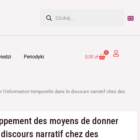
Wyszukiwarka
produktów
0
Cart
iedzi
Periodyki
0,00
zł
l’information temporelle dans le discours narratif chez des
loppement des moyens de donner
 discours narratif chez des