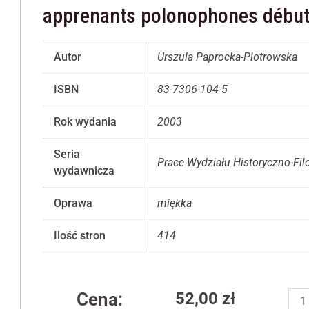
apprenants polonophones débuta
Autor
Urszula Paprocka-Piotrowska
Konieczne
ISBN
83-7306-104-5
Te pliki cookie
nie są
Rok wydania
2003
opcjonalne. Są
one potrzebne
do
Seria
Prace Wydziału Historyczno-Fil
funkcjonowania
wydawnicza
strony
internetowej.
Oprawa
miękka
Ilość stron
414
Statystyka
Abyśmy mogli
poprawić
funkcjonalność
iloś
i strukturę
Cena:
52,00
zł
Temp
strony