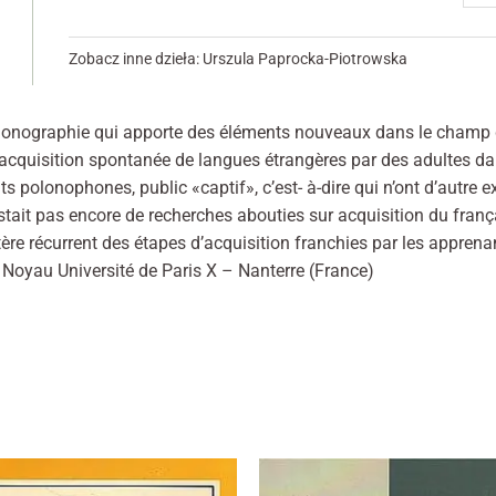
internetowej,
et
na podstawie
narr
tego, jak
Zobacz inne dzieła:
Urszula Paprocka-Piotrowska
Dév
strona jest
używana.
des
moy
onographie qui apporte des éléments nouveaux dans le champ de 
de
cquisition spontanée de langues étrangères par des adultes dans u
Doświadczenie
don
 polonophones, public «captif», c’est- à-dire qui n’ont d’autre e
Aby nasza
l'in
strona
stait pas encore de recherches abouties sur acquisition du franç
internetowa
temp
ère récurrent des étapes d’acquisition franchies par les apprenan
działała jak
dan
e Noyau Université de Paris X – Nanterre (France)
najlepiej podczas
le
twojego
przejścia na nią.
disc
Jeśli odrzucisz te
narr
pliki cookie,
che
niektóre funkcje
znikną ze strony
des
internetowej.
app
pol
déb