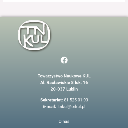
F
a
c
Towarzystwo Naukowe KUL
e
Al. Racławickie 8 lok. 16
b
20-037 Lublin
o
o
Sekretariat:
81 525 01 93
k
E-mail:
tnkul@tnkul.pl
O nas