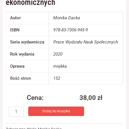
ekonomicznych
jest używana.
Autor
Monika Dacka
Doświadczenie
Aby nasza strona
ISBN
978-83-7306-945-9
internetowa
działała jak
Seria wydawnicza
Prace Wydziału Nauk Społecznych
najlepiej podczas
twojego przejścia
Rok wydania
2020
na nią. Jeśli
odrzucisz te pliki
cookie, niektóre
Oprawa
miękka
funkcje znikną ze
strony
Ilość stron
152
internetowej.
Cena:
38,00
zł
Marketing
ilość
Udostępniając
swoje
Dodaj do koszyka
Kształtowanie
zainteresowania i
się
zachowania
poczucia
podczas