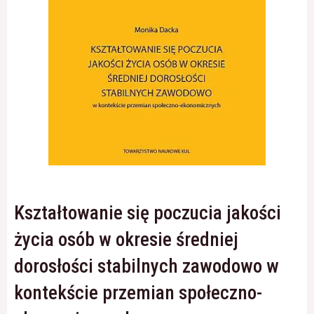
Konieczne
Te pliki cookie
nie są
opcjonalne. Są
one potrzebne
do
funkcjonowania
strony
internetowej.
Kształtowanie się poczucia jakości
Statystyka
Abyśmy mogli
życia osób w okresie średniej
poprawić
funkcjonalność
dorosłości stabilnych zawodowo w
i strukturę
strony
internetowej,
kontekście przemian społeczno-
na podstawie
tego, jak strona