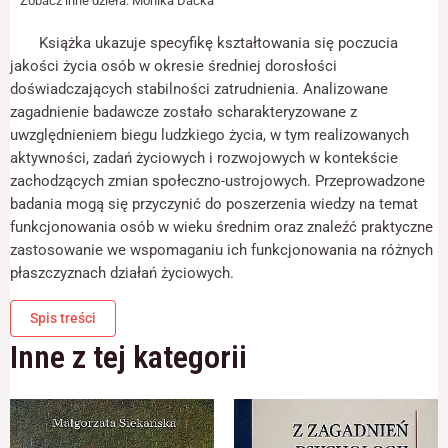
Zobacz inne dzieła:
Monika Dacka
odwiedzania naszej
jakości
strony, zwiększasz
życia
Książka ukazuje specyfikę kształtowania się poczucia
szansę na
osób
zobaczenie
jakości życia osób w okresie średniej dorosłości
w
spersonalizowanych
doświadczających stabilności zatrudnienia. Analizowane
treści i ofert.
okresie
zagadnienie badawcze zostało scharakteryzowane z
średniej
uwzględnieniem biegu ludzkiego życia, w tym realizowanych
dorosłości
aktywności, zadań życiowych i rozwojowych w kontekście
stabilnych
zachodzących zmian społeczno-ustrojowych. Przeprowadzone
zawodowo
badania mogą się przyczynić do poszerzenia wiedzy na temat
w
funkcjonowania osób w wieku średnim oraz znaleźć praktyczne
kontekście
zastosowanie we wspomaganiu ich funkcjonowania na różnych
przemian
płaszczyznach działań życiowych.
społeczno-
ekonomicznych
Spis treści
Inne z tej kategorii