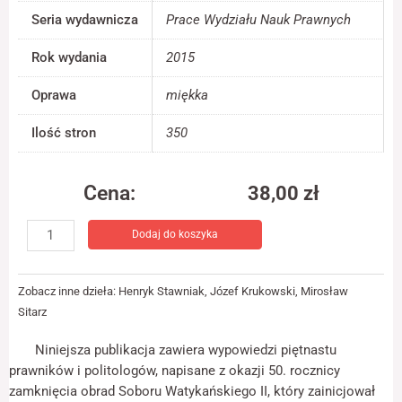
jest używana.
Seria wydawnicza
Prace Wydziału Nauk Prawnych
Rok wydania
2015
Doświadczenie
Aby nasza strona
Oprawa
miękka
internetowa
działała jak
Ilość stron
350
najlepiej podczas
twojego przejścia
na nią. Jeśli
odrzucisz te pliki
Cena:
38,00
zł
cookie, niektóre
ilość
funkcje znikną ze
strony
Dodaj do koszyka
Katolickie
internetowej.
zasady
relacji
Zobacz inne dzieła:
Henryk Stawniak
,
Józef Krukowski
,
Mirosław
państwo-
Marketing
Sitarz
Kościół
Udostępniając
a
swoje
Niniejsza publikacja zawiera wypowiedzi piętnastu
prawo
zainteresowania i
prawników i politologów, napisane z okazji 50. rocznicy
zachowania
polskie
zamknięcia obrad Soboru Watykańskiego II, który zainicjował
podczas