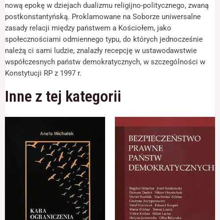
odwiedzania naszej
nową epokę w dziejach dualizmu religijno-politycznego, zwaną
strony, zwiększasz
postkonstantyńską. Proklamowane na Soborze uniwersalne
szansę na
zasady relacji między państwem a Kościołem, jako
zobaczenie
spersonalizowanych
społecznościami odmiennego typu, do których jednocześnie
treści i ofert.
należą ci sami ludzie, znalazły recepcję w ustawodawstwie
współczesnych państw demokratycznych, w szczególności w
Konstytucji RP z 1997 r.
Inne z tej kategorii