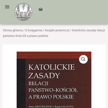
Przejdź
treści
do
Cart
treści
Strona główna
/
E-księgarnia
/
Książki prawnicze
/ Katolickie zasady relacji
państwo-Kościół a prawo polskie