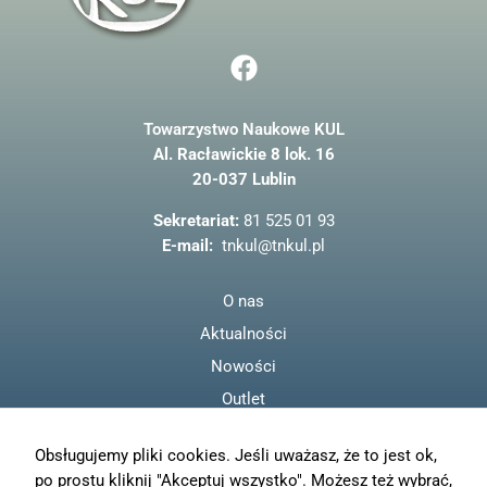
F
a
c
Towarzystwo Naukowe KUL
e
Al. Racławickie 8 lok. 16
b
20-037 Lublin
o
o
Sekretariat:
81 525 01 93
k
E-mail:
tnkul@tnkul.pl
O nas
Aktualności
Nowości
Outlet
Regulamin
Obsługujemy pliki cookies. Jeśli uważasz, że to jest ok,
Polityka prywatności
po prostu kliknij "Akceptuj wszystko". Możesz też wybrać,