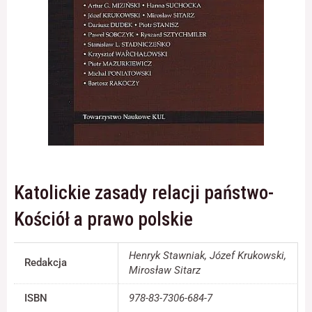
Konieczne
Te pliki cookie
nie są
opcjonalne. Są
one potrzebne
do
funkcjonowania
strony
internetowej.
Katolickie zasady relacji państwo-
Statystyka
Kościół a prawo polskie
Abyśmy mogli
poprawić
funkcjonalność
Henryk Stawniak, Józef Krukowski,
i strukturę
Redakcja
Mirosław Sitarz
strony
internetowej,
ISBN
978-83-7306-684-7
na podstawie
tego, jak strona