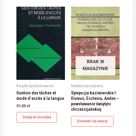
BRAK W
MAGAZYNIE
Książki językoznawcze
Nakład wyczerpany
Gestion des tâches et
Sympozja kazimierskie I:
mode d’accès à la langue
Domus, Ecclesia, Aedes –
powstawanie świątyni
31,50
zł
chrześcijańskiej
Dodaj do koszyka
Dowiedz się więcej