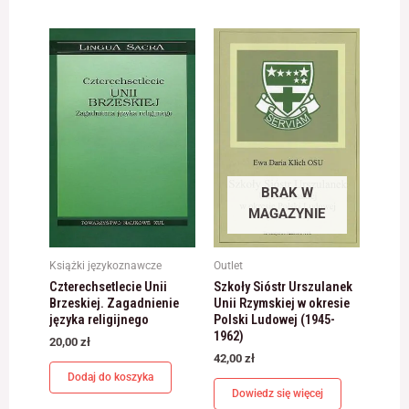
BRAK W
MAGAZYNIE
Książki językoznawcze
Outlet
Czterechsetlecie Unii
Szkoły Sióstr Urszulanek
Brzeskiej. Zagadnienie
Unii Rzymskiej w okresie
języka religijnego
Polski Ludowej (1945-
1962)
20,00
zł
42,00
zł
Dodaj do koszyka
Dowiedz się więcej