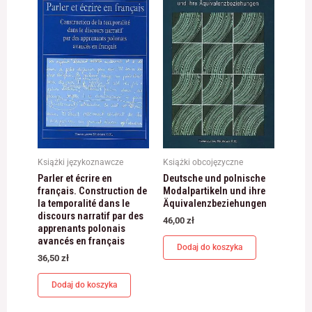
odwiedzania naszej
strony, zwiększasz
szansę na
zobaczenie
spersonalizowanych
treści i ofert.
Książki językoznawcze
Książki obcojęzyczne
Parler et écrire en
Deutsche und polnische
français. Construction de
Modalpartikeln und ihre
la temporalité dans le
Äquivalenzbeziehungen
discours narratif par des
46,00
zł
apprenants polonais
avancés en français
Dodaj do koszyka
36,50
zł
Dodaj do koszyka