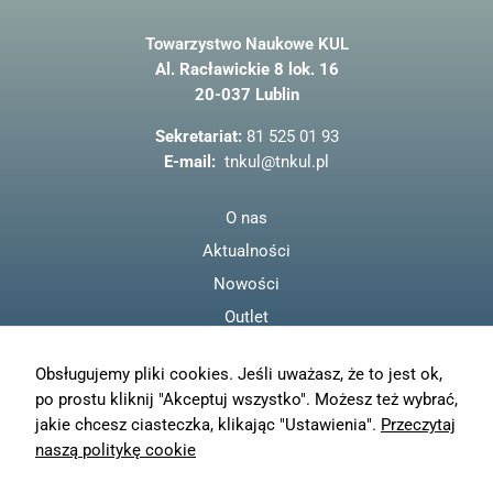
c
Towarzystwo Naukowe KUL
e
Al. Racławickie 8 lok. 16
b
20-037 Lublin
o
o
Sekretariat:
81 525 01 93
k
E-mail:
tnkul@tnkul.pl
O nas
Aktualności
Nowości
Outlet
Regulamin
Obsługujemy pliki cookies. Jeśli uważasz, że to jest ok,
Polityka prywatności
po prostu kliknij "Akceptuj wszystko". Możesz też wybrać,
Moje konto
jakie chcesz ciasteczka, klikając "Ustawienia".
Przeczytaj
Zamówienia
naszą politykę cookie
Resetuj hasło