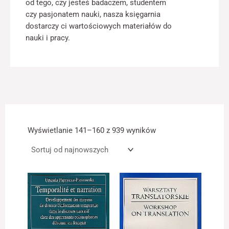
od tego, czy jesteś badaczem, studentem
czy pasjonatem nauki, nasza księgarnia
dostarczy ci wartościowych materiałów do
nauki i pracy.
Konieczne
Te pliki cookie
nie są
opcjonalne. Są
one potrzebne
do
funkcjonowania
strony
internetowej.
Posortowane
według
Wyświetlanie 141–160 z 939 wyników
najnowszych
Statystyka
Abyśmy mogli
poprawić
funkcjonalność
i strukturę
strony
internetowej,
na podstawie
tego, jak strona