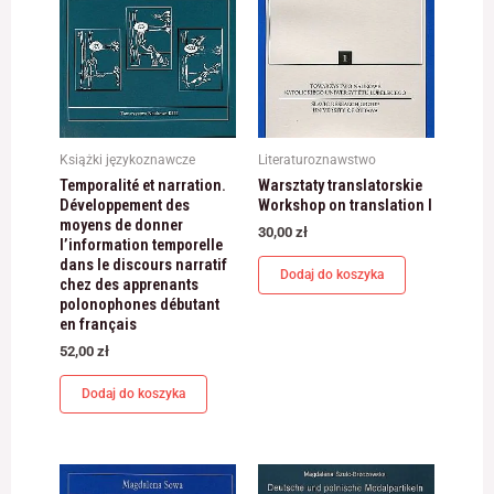
jest używana.
Doświadczenie
Aby nasza strona
internetowa
działała jak
Książki językoznawcze
Literaturoznawstwo
najlepiej podczas
Temporalité et narration.
Warsztaty translatorskie
twojego przejścia
Développement des
Workshop on translation I
na nią. Jeśli
moyens de donner
odrzucisz te pliki
30,00
zł
l’information temporelle
cookie, niektóre
dans le discours narratif
funkcje znikną ze
Dodaj do koszyka
chez des apprenants
strony
polonophones débutant
internetowej.
en français
52,00
zł
Marketing
Dodaj do koszyka
Udostępniając
swoje
zainteresowania i
zachowania
podczas