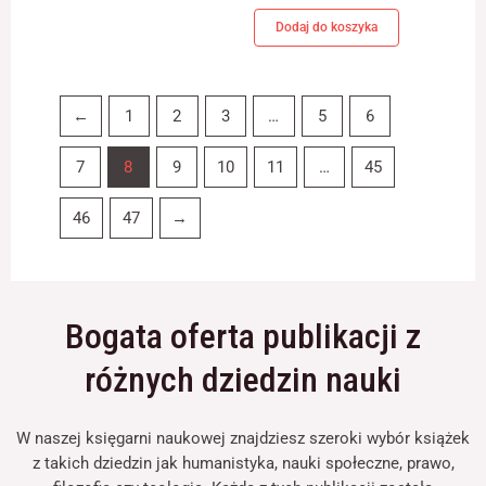
Dodaj do koszyka
←
1
2
3
…
5
6
7
8
9
10
11
…
45
46
47
→
Bogata oferta publikacji z
różnych dziedzin nauki
W naszej księgarni naukowej znajdziesz szeroki wybór książek
z takich dziedzin jak humanistyka, nauki społeczne, prawo,