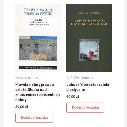
Nauki o sztuce
Końcówki nakładu
Prawda natury prawda
Juliusz Słowacki i sztuki
sztuki. Studia nad
plastyczne
znaczeniem reprezentacji
60,00
zł
natury
39,00
zł
Dodaj do koszyka
Dodaj do koszyka