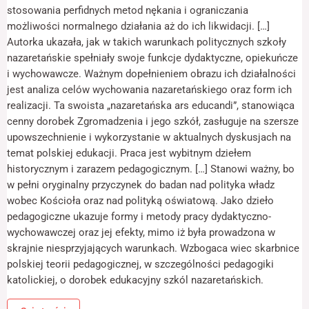
odwiedzania naszej
stosowania perfidnych metod nękania i ograniczania
strony, zwiększasz
możliwości normalnego działania aż do ich likwidacji. […]
szansę na
Autorka ukazała, jak w takich warunkach politycznych szkoły
zobaczenie
spersonalizowanych
nazaretańskie spełniały swoje funkcje dydaktyczne, opiekuńcze
treści i ofert.
i wychowawcze. Ważnym dopełnieniem obrazu ich działalności
jest analiza celów wychowania nazaretańskiego oraz form ich
realizacji. Ta swoista „nazaretańska ars educandi”, stanowiąca
cenny dorobek Zgromadzenia i jego szkół, zasługuje na szersze
upowszechnienie i wykorzystanie w aktualnych dyskusjach na
temat polskiej edukacji. Praca jest wybitnym dziełem
historycznym i zarazem pedagogicznym. […] Stanowi ważny, bo
w pełni oryginalny przyczynek do badan nad polityka władz
wobec Kościoła oraz nad polityką oświatową. Jako dzieło
pedagogiczne ukazuje formy i metody pracy dydaktyczno-
wychowawczej oraz jej efekty, mimo iż była prowadzona w
skrajnie niesprzyjających warunkach. Wzbogaca wiec skarbnice
polskiej teorii pedagogicznej, w szczególności pedagogiki
katolickiej, o dorobek edukacyjny szkól nazaretańskich.