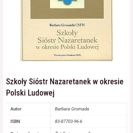
Konieczne
Te pliki cookie
nie są
opcjonalne. Są
one potrzebne
do
funkcjonowania
strony
internetowej.
Szkoły Sióstr Nazaretanek w okresie
Statystyka
Polski Ludowej
Abyśmy mogli
poprawić
funkcjonalność
Autor
Barbara Gromada
i strukturę
strony
ISBN
83-87703-96-6
internetowej,
na podstawie
tego, jak strona