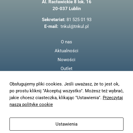
Al. Racławickie 8 lok. 16
b
20-037 Lublin
o
o
Sekretariat:
81 525 01 93
k
E-mail:
tnkul@tnkul.pl
O nas
Aktualności
Nowości
Outlet
Regulamin
Obsługujemy pliki cookies. Jeśli uważasz, że to jest ok,
Polityka prywatności
po prostu kliknij "Akceptuj wszystko". Możesz też wybrać,
Moje konto
jakie chcesz ciasteczka, klikając "Ustawienia".
Przeczytaj
Zamówienia
naszą politykę cookie
Resetuj hasło
Wysyłka
Ustawienia
Zwroty