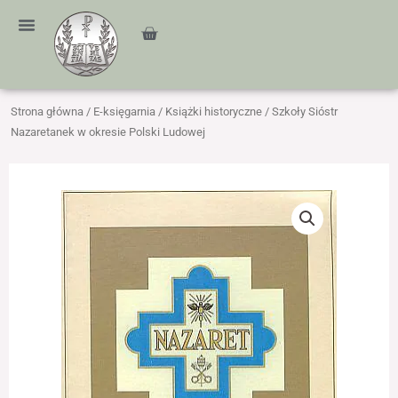
Przejdź
treści
do
Cart
treści
Strona główna
/
E-księgarnia
/
Książki historyczne
/ Szkoły Sióstr
Nazaretanek w okresie Polski Ludowej