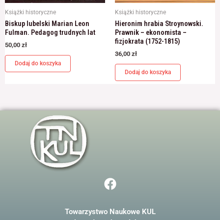
Książki historyczne
Książki historyczne
Biskup lubelski Marian Leon
Hieronim hrabia Stroynowski.
Fulman. Pedagog trudnych lat
Prawnik – ekonomista –
fizjokrata (1752-1815)
50,00
zł
36,00
zł
Dodaj do koszyka
Dodaj do koszyka
F
a
c
Towarzystwo Naukowe KUL
e