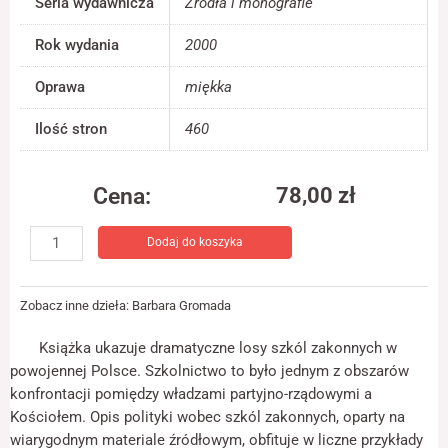
Seria wydawnicza
Źródła i monografie
jest używana.
Rok wydania
2000
Doświadczenie
Oprawa
miękka
Aby nasza strona
internetowa
Ilość stron
460
działała jak
najlepiej podczas
twojego przejścia
na nią. Jeśli
Cena:
78,00
zł
odrzucisz te pliki
ilość
cookie, niektóre
Dodaj do koszyka
Szkoły
funkcje znikną ze
strony
Sióstr
internetowej.
Nazaretanek
Zobacz inne dzieła:
Barbara Gromada
w
okresie
Marketing
Książka ukazuje dramatyczne losy szkól zakonnych w
Polski
Udostępniając
powojennej Polsce. Szkolnictwo to było jednym z obszarów
Ludowej
swoje
konfrontacji pomiędzy władzami partyjno-rządowymi a
zainteresowania i
Kościołem. Opis polityki wobec szkól zakonnych, oparty na
zachowania
podczas
wiarygodnym materiale źródłowym, obfituje w liczne przykłady