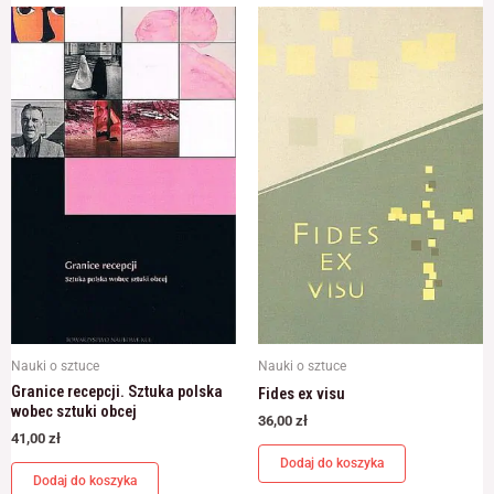
Nauki o sztuce
Nauki o sztuce
Granice recepcji. Sztuka polska
Fides ex visu
wobec sztuki obcej
36,00
zł
41,00
zł
Dodaj do koszyka
Dodaj do koszyka