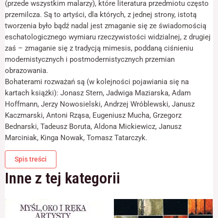
(przede wszystkim malarzy), które literatura przedmiotu często
odwiedzania naszej
strony, zwiększasz
przemilcza. Są to artyści, dla których, z jednej strony, istotą
szansę na
tworzenia było bądź nadal jest zmaganie się ze świadomością
zobaczenie
eschatologicznego wymiaru rzeczywistości widzialnej, z drugiej
spersonalizowanych
treści i ofert.
zaś – zmaganie się z tradycją mimesis, poddaną ciśnieniu
modernistycznych i postmodernistycznych przemian
obrazowania.
Bohaterami rozważań są (w kolejności pojawiania się na
kartach książki): Jonasz Stern, Jadwiga Maziarska, Adam
Hoffmann, Jerzy Nowosielski, Andrzej Wróblewski, Janusz
Kaczmarski, Antoni Rząsa, Eugeniusz Mucha, Grzegorz
Bednarski, Tadeusz Boruta, Aldona Mickiewicz, Janusz
Marciniak, Kinga Nowak, Tomasz Tatarczyk.
Spis treści
Inne z tej kategorii