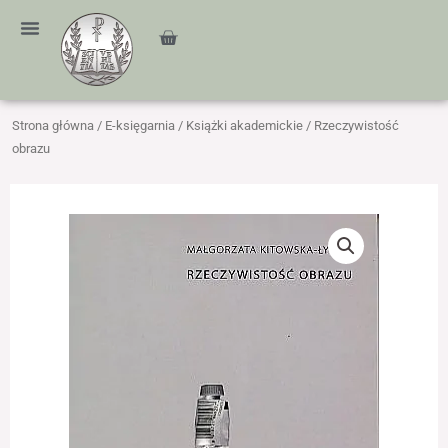
Przejdź
treści
do
Cart
treści
Strona główna
/
E-księgarnia
/
Książki akademickie
/ Rzeczywistość
obrazu