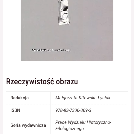
Konieczne
Te pliki cookie
nie są
opcjonalne. Są
one potrzebne
do
funkcjonowania
strony
internetowej.
Rzeczywistość obrazu
Statystyka
Abyśmy mogli
Redakcja
Małgorzata Kitowska-Łysiak
poprawić
funkcjonalność
ISBN
978-83-7306-369-3
i strukturę
strony
Prace Wydziału Historyczno-
internetowej,
Seria wydawnicza
na podstawie
Filologicznego
tego, jak strona