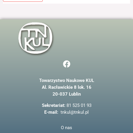
F
a
c
Towarzystwo Naukowe KUL
e
Al. Racławickie 8 lok. 16
b
20-037 Lublin
o
o
Sekretariat:
81 525 01 93
k
E-mail:
tnkul@tnkul.pl
O nas