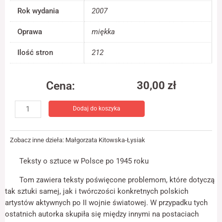
jest używana.
Rok wydania
2007
Oprawa
miękka
Doświadczenie
Aby nasza strona
Ilość stron
212
internetowa
działała jak
najlepiej podczas
Cena:
30,00
zł
twojego przejścia
na nią. Jeśli
ilość
odrzucisz te pliki
Dodaj do koszyka
Rzeczywistość
cookie, niektóre
obrazu
funkcje znikną ze
strony
internetowej.
Zobacz inne dzieła:
Małgorzata Kitowska-Łysiak
Teksty o sztuce w Polsce po 1945 roku
Marketing
Tom zawiera teksty poświęcone problemom, które dotyczą
Udostępniając
swoje
tak sztuki samej, jak i twórczości konkretnych polskich
zainteresowania i
artystów aktywnych po II wojnie światowej. W przypadku tych
zachowania
ostatnich autorka skupiła się między innymi na postaciach
podczas