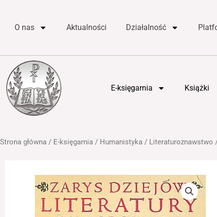
do
Przejdź
treści
do
O nas
Aktualności
Działalność
Plat
treści
E-księgarnia
Książki
Strona główna
/
E-księgarnia
/
Humanistyka
/
Literaturoznawstwo
/