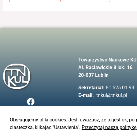
Towarzystwo Naukowe KU
Al. Racławickie 8 lok. 16
20-037 Lublin
Sekretariat:
81 525 01 93
E-mail:
tnkul@tnkul.pl
F
a
c
e
Obsługujemy pliki cookies. Jeśli uważasz, że to jest ok, po
b
ciasteczka, klikając "Ustawienia".
Przeczytaj naszą politykę
© TN KUL - 2023
o