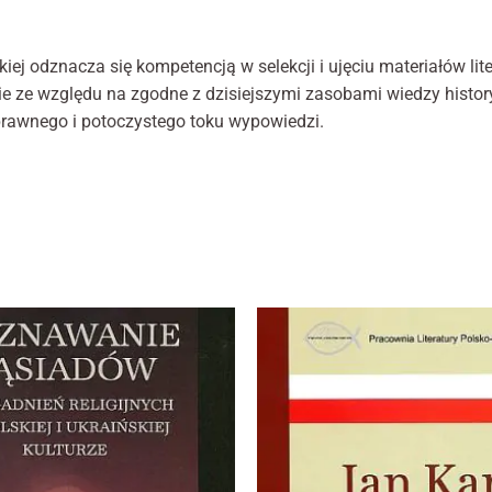
internetowej,
na podstawie
tego, jak
iej odznacza się kompetencją w selekcji i ujęciu materiałów li
strona jest
e ze względu na zgodne z dzisiejszymi zasobami wiedzy histor
używana.
sprawnego i potoczystego toku wypowiedzi.
Doświadczenie
Aby nasza
strona
internetowa
działała jak
najlepiej podczas
twojego
przejścia na nią.
Jeśli odrzucisz te
pliki cookie,
niektóre funkcje
znikną ze strony
internetowej.