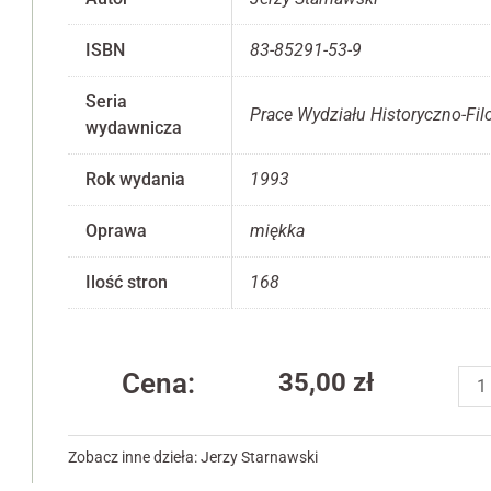
ISBN
83-85291-53-9
Seria
Prace Wydziału Historyczno-Fil
wydawnicza
Konieczne
Te pliki cookie
nie są
Rok wydania
1993
opcjonalne. Są
one potrzebne
Oprawa
miękka
do
funkcjonowania
Ilość stron
168
strony
internetowej.
iloś
Statystyka
Cena:
35,00
zł
Zar
Abyśmy mogli
dzi
poprawić
funkcjonalność
lite
Zobacz inne dzieła:
Jerzy Starnawski
i strukturę
star
strony