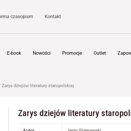
forma czasopism
Kontakt
E-book
Nowości
Promocje
Outlet
Zapow
 Zarys dziejów literatury staropolskiej
Zarys dziejów literatury staropol
Autor
Jerzy Starnawski