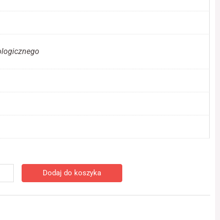
ologicznego
ć
Dodaj do koszyka
ys
ejów
ratury
opolskiej