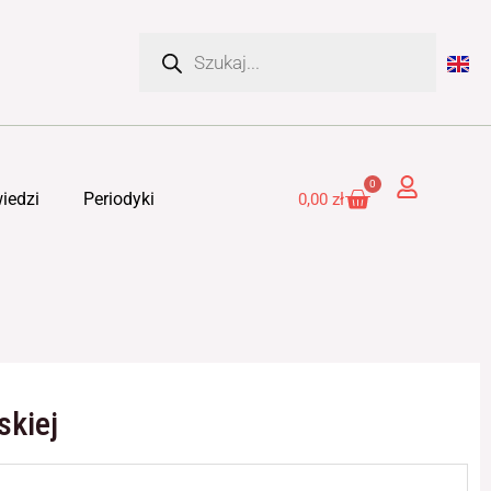
Wyszukiwarka
produktów
0
Cart
iedzi
Periodyki
0,00
zł
skiej