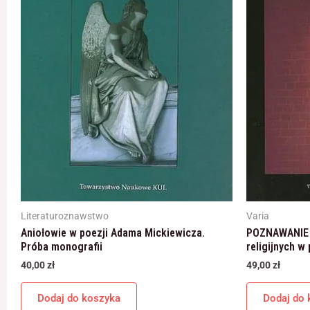
Literaturoznawstwo
Varia
Aniołowie w poezji Adama Mickiewicza.
POZNAWANIE 
Próba monografii
religijnych w 
40,00
zł
49,00
zł
Dodaj do koszyka
Dodaj do 