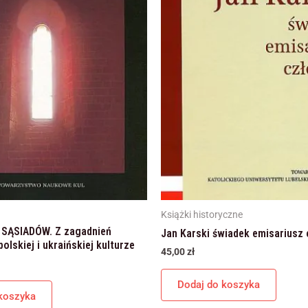
Marketing
Udostępniając swoje
zainteresowania i
zachowania
podczas
odwiedzania naszej
strony, zwiększasz
szansę na
zobaczenie
spersonalizowanych
treści i ofert.
Książki historyczne
SĄSIADÓW. Z zagadnień
Jan Karski świadek emisariusz 
polskiej i ukraińskiej kulturze
45,00
zł
Dodaj do koszyka
koszyka