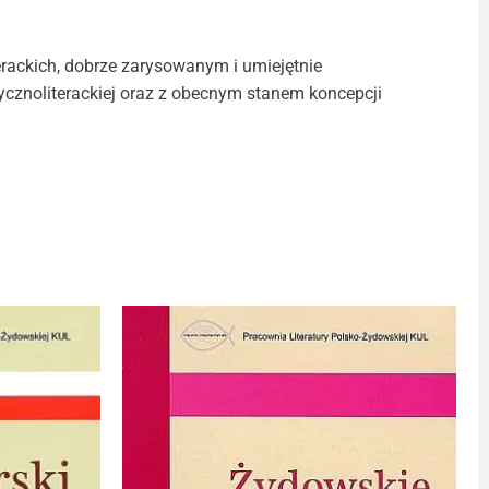
terackich, dobrze zarysowanym i umiejętnie
ycznoliterackiej oraz z obecnym stanem koncepcji