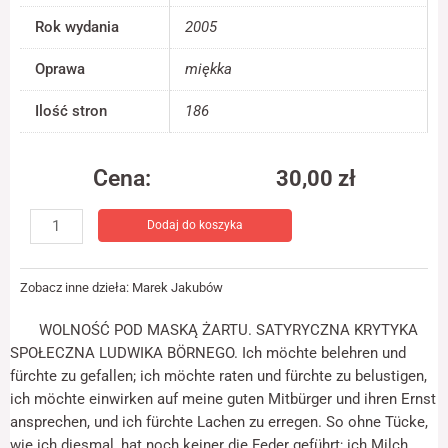
jest używana.
Rok wydania
2005
Oprawa
miękka
Doświadczenie
Aby nasza strona
Ilość stron
186
internetowa
działała jak
najlepiej podczas
twojego przejścia
Cena:
30,00
zł
na nią. Jeśli
ilość
odrzucisz te pliki
Dodaj do koszyka
"Maskenfreiheit
cookie, niektóre
funkcje znikną ze
des
strony
Scherzes"
internetowej.
Zobacz inne dzieła:
Marek Jakubów
WOLNOŚĆ POD MASKĄ ŻARTU. SATYRYCZNA KRYTYKA
Marketing
SPOŁECZNA LUDWIKA BÖRNEGO. Ich möchte belehren und
Udostępniając
fürchte zu gefallen; ich möchte raten und fürchte zu belustigen,
swoje
ich möchte einwirken auf meine guten Mitbürger und ihren Ernst
zainteresowania i
zachowania
ansprechen, und ich fürchte Lachen zu erregen. So ohne Tücke,
podczas
wie ich diesmal, hat noch keiner die Feder geführt; ich Milch