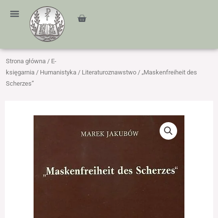
Przejdź
treści
do
Cart
treści
Strona główna
/
E-
księgarnia
/
Humanistyka
/
Literaturoznawstwo
/ „Maskenfreiheit des
Scherzes”