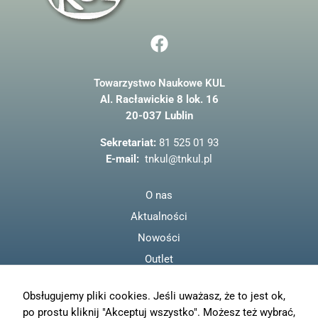
F
a
c
Towarzystwo Naukowe KUL
e
Al. Racławickie 8 lok. 16
b
20-037 Lublin
o
o
Sekretariat:
81 525 01 93
k
E-mail:
tnkul@tnkul.pl
O nas
Aktualności
Nowości
Outlet
Regulamin
Obsługujemy pliki cookies. Jeśli uważasz, że to jest ok,
Polityka prywatności
po prostu kliknij "Akceptuj wszystko". Możesz też wybrać,