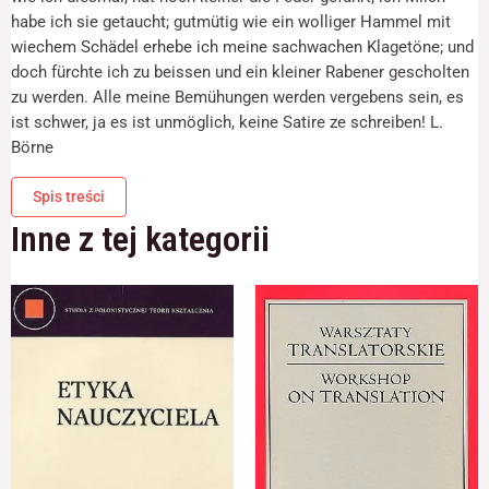
odwiedzania naszej
habe ich sie getaucht; gutmütig wie ein wolliger Hammel mit
strony, zwiększasz
wiechem Schädel erhebe ich meine sachwachen Klagetöne; und
szansę na
zobaczenie
doch fürchte ich zu beissen und ein kleiner Rabener gescholten
spersonalizowanych
zu werden. Alle meine Bemühungen werden vergebens sein, es
treści i ofert.
ist schwer, ja es ist unmöglich, keine Satire ze schreiben! L.
Börne
Spis treści
Inne z tej kategorii