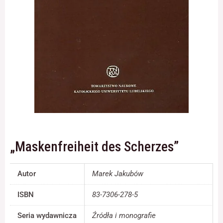
Konieczne
Te pliki cookie
nie są
opcjonalne. Są
one potrzebne
do
funkcjonowania
strony
internetowej.
„Maskenfreiheit des Scherzes”
Statystyka
Abyśmy mogli
poprawić
Autor
Marek Jakubów
funkcjonalność
i strukturę
ISBN
83-7306-278-5
strony
internetowej,
na podstawie
Seria wydawnicza
Źródła i monografie
tego, jak strona