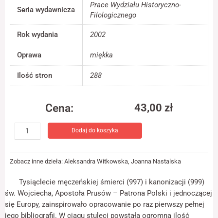
Prace Wydziału Historyczno-
jest używana.
Seria wydawnicza
Filologicznego
Rok wydania
2002
Doświadczenie
Aby nasza strona
Oprawa
miękka
internetowa
działała jak
Ilość stron
288
najlepiej podczas
twojego przejścia
na nią. Jeśli
odrzucisz te pliki
Cena:
43,00
zł
cookie, niektóre
funkcje znikną ze
ilość
strony
Dodaj do koszyka
Święty
internetowej.
Wojciech.
Życie
Zobacz inne dzieła:
Aleksandra Witkowska
,
Joanna Nastalska
i
Marketing
kult.
Udostępniając
Tysiąclecie męczeńskiej śmierci (997) i kanonizacji (999)
swoje
Bibliografia
św. Wojciecha, Apostoła Prusów – Patrona Polski i jednoczącej
zainteresowania i
do
zachowania
się Europy, zainspirowało opracowanie po raz pierwszy pełnej
roku
podczas
jego bibliografii. W ciągu stuleci powstała ogromna ilość