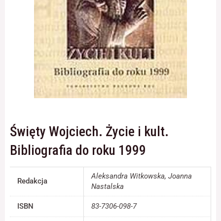
Konieczne
Te pliki cookie
nie są
opcjonalne. Są
one potrzebne
do
funkcjonowania
strony
internetowej.
Święty Wojciech. Życie i kult.
Bibliografia do roku 1999
Statystyka
Abyśmy mogli
poprawić
funkcjonalność
Aleksandra Witkowska, Joanna
Redakcja
i strukturę
Nastalska
strony
internetowej,
ISBN
83-7306-098-7
na podstawie
tego, jak strona