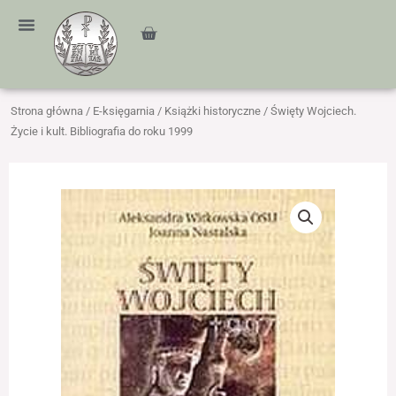
Przejdź
treści
do
Cart
treści
Strona główna
/
E-księgarnia
/
Książki historyczne
/ Święty Wojciech.
Życie i kult. Bibliografia do roku 1999