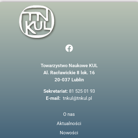
F
a
c
Towarzystwo Naukowe KUL
e
Al. Racławickie 8 lok. 16
b
20-037 Lublin
o
o
Sekretariat:
81 525 01 93
k
E-mail:
tnkul@tnkul.pl
O nas
Aktualności
Nowości