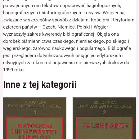
1999
odwiedzania naszej
poświęconych mu tekstów i opracowań hagiologicznych,
strony, zwiększasz
hagiograficznych i historiograficznych. Losy św. Wojciecha,
szansę na
zobaczenie
związane w szczególny sposób z dziejami Kościoła i terytoriami
spersonalizowanych
czterech państw – Czech, Niemiec, Polski i Węgier –
treści i ofert.
wyznaczyły zakres kwerendy bibliograficznej. Objęła ona
dorobek piśmiennictwa czeskiego, niemieckiego, polskiego i
węgierskiego, zarówno naukowego i popularnego. Bibliografia
jest przeglądem dotychczasowych osiągnięć edytorskich i
edycyjnych za okres od pojawienia się pierwszych druków do
1999 roku.
Inne z tej kategorii