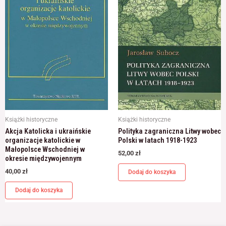
Książki historyczne
Książki historyczne
Akcja Katolicka i ukraińskie
Polityka zagraniczna Litwy wobec
organizacje katolickie w
Polski w latach 1918-1923
Małopolsce Wschodniej w
52,00
zł
okresie międzywojennym
40,00
zł
Dodaj do koszyka
Dodaj do koszyka