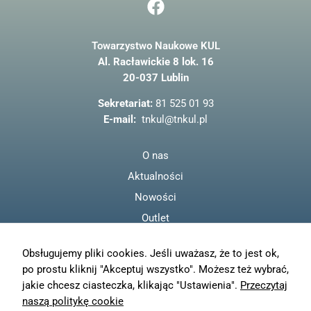
a
c
Towarzystwo Naukowe KUL
e
Al. Racławickie 8 lok. 16
b
20-037 Lublin
o
o
Sekretariat:
81 525 01 93
k
E-mail:
tnkul@tnkul.pl
O nas
Aktualności
Nowości
Outlet
Regulamin
Obsługujemy pliki cookies. Jeśli uważasz, że to jest ok,
Polityka prywatności
po prostu kliknij "Akceptuj wszystko". Możesz też wybrać,
Moje konto
jakie chcesz ciasteczka, klikając "Ustawienia".
Przeczytaj
Zamówienia
naszą politykę cookie