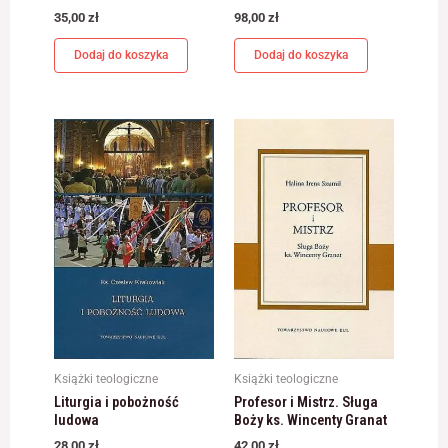
35,00
zł
98,00
zł
Dodaj do koszyka
Dodaj do koszyka
Książki teologiczne
Książki teologiczne
Liturgia i pobożność
Profesor i Mistrz. Sługa
ludowa
Boży ks. Wincenty Granat
28,00
zł
42,00
zł