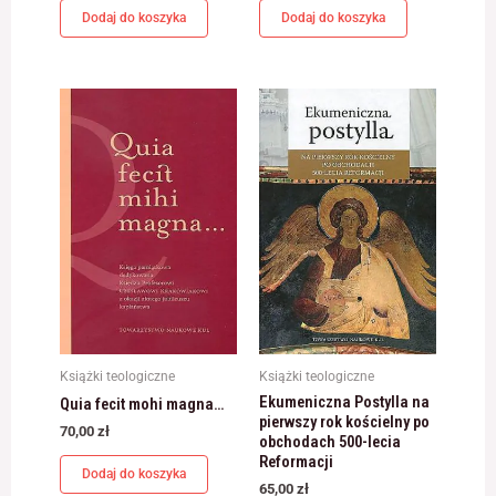
odwiedzania naszej
Dodaj do koszyka
Dodaj do koszyka
strony, zwiększasz
szansę na
zobaczenie
spersonalizowanych
treści i ofert.
Książki teologiczne
Książki teologiczne
Ekumeniczna Postylla na
Quia fecit mohi magna…
pierwszy rok kościelny po
70,00
zł
obchodach 500-lecia
Reformacji
Dodaj do koszyka
65,00
zł