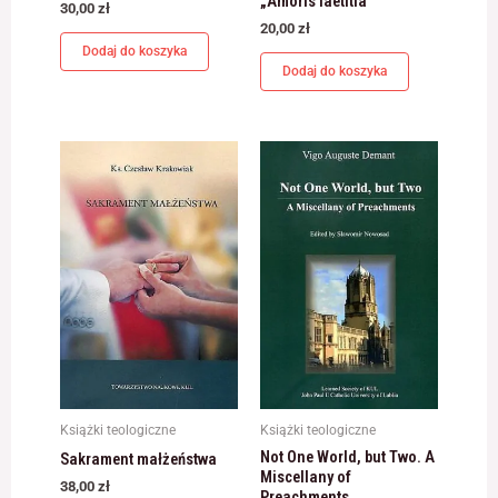
„Amoris laetitia”
30,00
zł
20,00
zł
Dodaj do koszyka
Dodaj do koszyka
Książki teologiczne
Książki teologiczne
Not One World, but Two. A
Sakrament małżeństwa
Miscellany of
38,00
zł
Preachments