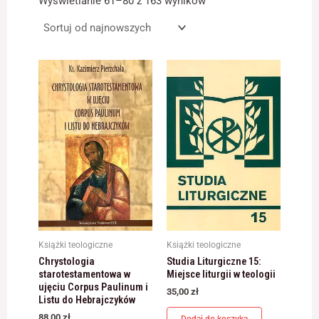
Wyświetlanie 61–80 z 163 wyników
najnowszych
Konieczne
Te pliki cookie
nie są
opcjonalne. Są
one potrzebne
do
funkcjonowania
strony
internetowej.
Statystyka
Abyśmy mogli
poprawić
Książki teologiczne
Książki teologiczne
funkcjonalność
Chrystologia
Studia Liturgiczne 15:
i strukturę
starotestamentowa w
Miejsce liturgii w teologii
strony
ujęciu Corpus Paulinum i
internetowej,
35,00
zł
Listu do Hebrajczyków
na podstawie
tego, jak strona
88,00
zł
Dodaj do koszyka