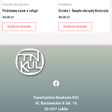
Książki teologiczne
Przekłady
Podstawy nauk o religii
Dzieła I. Święte obrzędy Kościoła
65,00
zł
80,00
zł
Dodaj do koszyka
Dodaj do koszyka
F
a
c
Towarzystwo Naukowe KUL
e
Al. Racławickie 8 lok. 16
b
20-037 Lublin
o