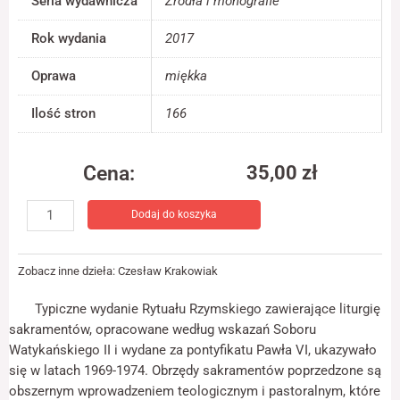
Seria wydawnicza
Źródła i monografie
jest używana.
Rok wydania
2017
Doświadczenie
Oprawa
miękka
Aby nasza strona
internetowa
Ilość stron
166
działała jak
najlepiej podczas
twojego przejścia
Cena:
35,00
zł
na nią. Jeśli
odrzucisz te pliki
ilość
cookie, niektóre
Dodaj do koszyka
Rytuał
funkcje znikną ze
strony
Rzymski
internetowej.
Pawła
Zobacz inne dzieła:
Czesław Krakowiak
VI
Sakramenty
Marketing
Typiczne wydanie Rytuału Rzymskiego zawierające liturgię
święte
Udostępniając
sakramentów, opracowane według wskazań Soboru
swoje
Watykańskiego II i wydane za pontyfikatu Pawła VI, ukazywało
zainteresowania i
się w latach 1969-1974. Obrzędy sakramentów poprzedzone są
zachowania
podczas
obszernym wprowadzeniem teologicznym i pastoralnym, które