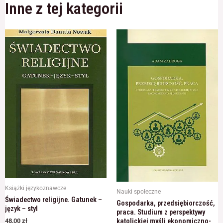
Inne z tej kategorii
Książki językoznawcze
Nauki społeczne
Świadectwo religijne. Gatunek –
Gospodarka, przedsiębiorczość,
język – styl
praca. Studium z perspektywy
katolickiej myśli ekonomiczno-
48,00
zł