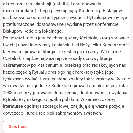
odwiedzania naszej
określa zakres adaptacji (aptatio) i dostosowania
strony, zwiększasz
(accommodatio) liturgii przysługujący Konferencji Biskupów i
szansę na
szafarzowi sakramentu. Typiczne wydania Rytuału powinny być
zobaczenie
spersonalizowanych
przetłumaczone, dostosowane i wydane przez Konferencje
treści i ofert.
Biskupów Kościoła lokalnego.
Ponieważ liturgia jest celebracją wiary Kościoła, którą sprawuje
i w niej uczestniczy cały kapłański Lud Boży, tylko Kościół może
kierować sprawami liturgii i określać jej obrzędy. W książce
Czytelnik znajdzie najważniejsze zasady odnowy liturgii
sakramentów po Vaticanum II, przebieg prac redakcyjnych nad
każdą częścią Rytuału oraz ogólną charakterystykę jego
typicznych wydać. Uwzględnione zostały także zmiany w Rytuale
wprowadzone zgodnie z Kodeksem prawa kanonicznego z roku
1983 oraz przygotowanie tłumaczenia, dostosowania i wydania
Rytuału Rzymskiego w języku polskim. W zamieszczonej
literaturze ogólnej i szczegółowej znajdują się ważne pozycje
dotyczące liturgii, teologii sakramentów świętych.
Spis treści