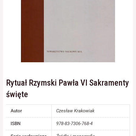
Konieczne
Te pliki cookie
nie są
opcjonalne. Są
one potrzebne
do
funkcjonowania
strony
internetowej.
Rytuał Rzymski Pawła VI Sakramenty
Statystyka
święte
Abyśmy mogli
poprawić
funkcjonalność
Autor
Czesław Krakowiak
i strukturę
strony
ISBN
978-83-7306-768-4
internetowej,
na podstawie
tego, jak strona