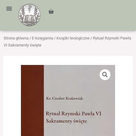
Przejdź
treści
do
Cart
treści
Strona główna
/
E-księgarnia
/
Książki teologiczne
/ Rytuał Rzymski Pawła
VI Sakramenty święte