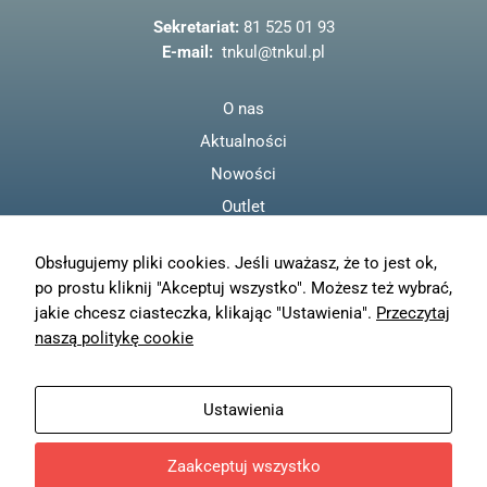
o
Sekretariat:
81 525 01 93
k
E-mail:
tnkul@tnkul.pl
O nas
Aktualności
Nowości
Outlet
Regulamin
Obsługujemy pliki cookies. Jeśli uważasz, że to jest ok,
Polityka prywatności
po prostu kliknij "Akceptuj wszystko". Możesz też wybrać,
Moje konto
jakie chcesz ciasteczka, klikając "Ustawienia".
Przeczytaj
Zamówienia
naszą politykę cookie
Resetuj hasło
Wysyłka
Ustawienia
Zwroty
Zaakceptuj wszystko