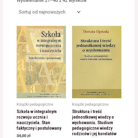
Wyświetlanie 21–40 z 42 wyników
najnowszych
Konieczne
Te pliki cookie
nie są
opcjonalne. Są
one potrzebne
do
funkcjonowania
strony
internetowej.
Statystyka
Abyśmy mogli
poprawić
Książki pedagogiczne
Książki pedagogiczne
funkcjonalność
Szkoła w integralnym
Struktura i treść
i strukturę
rozwoju ucznia i
jednostkowej wiedzy o
strony
nauczyciela. Stan
wychowaniu. Studium
internetowej,
faktyczny i postulowany
pedagogiczne wiedzy
na podstawie
rodziców i jej korelatów
34,00
zł
tego, jak strona