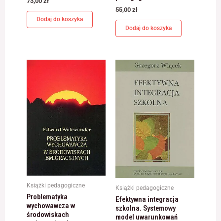
73,00
zł
55,00
zł
Dodaj do koszyka
Dodaj do koszyka
Książki pedagogiczne
Książki pedagogiczne
Problematyka
Efektywna integracja
wychowawcza w
szkolna. Systemowy
środowiskach
model uwarunkowań