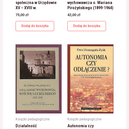
społeczna w Urzędowie
wychowawcza o. Mariana
XV – XVIII w.
Pirożyńskiego (1899-1964)
75,00
zł
42,00
zł
Dodaj do koszyka
Dodaj do koszyka
Książki pedagogiczne
Książki pedagogiczne
Działalność
Autonomia czy