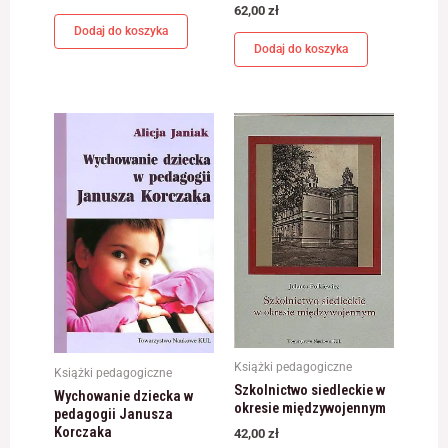
62,00
zł
jest używana.
Dodaj do koszyka
Dodaj do koszyka
Doświadczenie
Aby nasza strona
internetowa
działała jak
najlepiej podczas
twojego przejścia
na nią. Jeśli
odrzucisz te pliki
cookie, niektóre
funkcje znikną ze
strony
internetowej.
Marketing
Udostępniając
Książki pedagogiczne
Książki pedagogiczne
swoje
Szkolnictwo siedleckie w
Wychowanie dziecka w
zainteresowania i
okresie międzywojennym
pedagogii Janusza
zachowania
Korczaka
42,00
zł
podczas