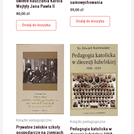
świetle nauczania Karola
samowychowania
Wojtyły Jana Pawła II
39,00
zł
80,00
zł
Dodaj do koszyka
Dodaj do koszyka
Książki pedagogiczne
Książki pedagogiczne
Prywatne żeńskie szkoły
Pedagogia katolicka w
gospodarcze na ziemiach