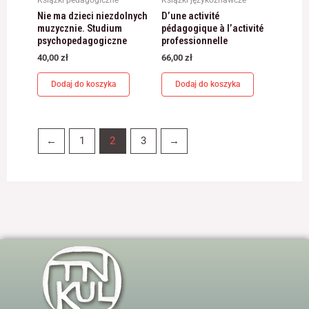
Nie ma dzieci niezdolnych
D’une activité
muzycznie. Studium
pédagogique à l’activité
psychopedagogiczne
professionnelle
40,00
zł
66,00
zł
Dodaj do koszyka
Dodaj do koszyka
←
1
2
3
→