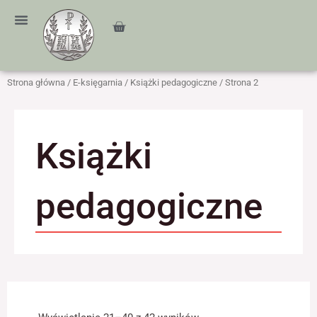
Przejdź
treści
do
Cart
treści
Strona główna
/
E-księgarnia
/
Książki pedagogiczne
/ Strona 2
Książki
pedagogiczne
Posortowane
według