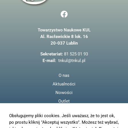
F
a
c
Towarzystwo Naukowe KUL
e
Al. Racławickie 8 lok. 16
b
20-037 Lublin
o
o
Sekretariat:
81 525 01 93
k
E-mail:
tnkul@tnkul.pl
O nas
Aktualności
Nowości
Outlet
Regulamin
Obsługujemy pliki cookies. Jeśli uważasz, że to jest ok,
Polityka prywatności
po prostu kliknij "Akceptuj wszystko". Możesz też wybrać,
Moje konto