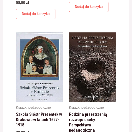
odwiedzania naszej
58,00
zł
Dodaj do koszyka
strony, zwiększasz
szansę na
Dodaj do koszyka
zobaczenie
spersonalizowanych
treści i ofert.
Książki pedagogiczne
Książki pedagogiczne
Szkoła Sióstr Prezentek w
Rodzina przestrzenią
Krakowie w latach 1627-
rozwoju osoby.
1918
Perspektywa
pedagogiczna