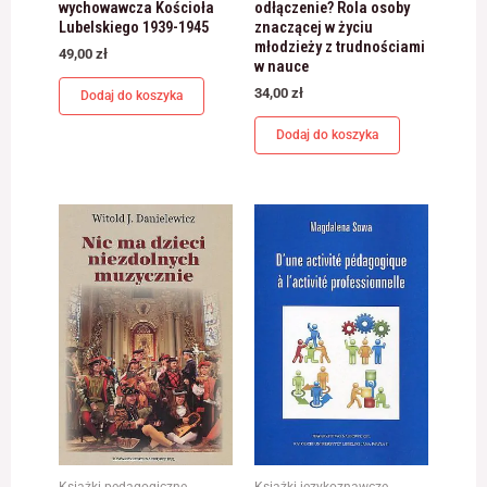
wychowawcza Kościoła
odłączenie? Rola osoby
Lubelskiego 1939-1945
znaczącej w życiu
młodzieży z trudnościami
49,00
zł
w nauce
34,00
zł
Dodaj do koszyka
Dodaj do koszyka
Książki pedagogiczne
Książki językoznawcze