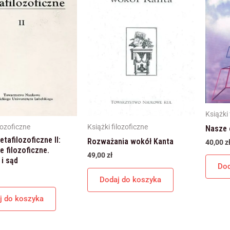
Książki 
lozoficzne
Książki filozoficzne
Nasze 
tafilozoficzne II:
Rozważania wokół Kanta
40,00
z
e filozoficzne.
49,00
zł
 i sąd
Dod
Dodaj do koszyka
j do koszyka