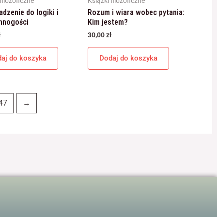
filozoficzne
Książki filozoficzne
dzenie do logiki i
Rozum i wiara wobec pytania:
 mnogości
Kim jestem?
ł
30,00
zł
aj do koszyka
Dodaj do koszyka
47
→