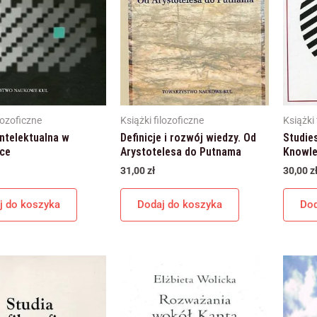
Marketing
Udostępniając swoje
zainteresowania i
zachowania
podczas
odwiedzania naszej
strony, zwiększasz
szansę na
zobaczenie
lozoficzne
Książki filozoficzne
Książki 
spersonalizowanych
treści i ofert.
intelektualna w
Definicje i rozwój wiedzy. Od
Studie
yce
Arystotelesa do Putnama
Knowle
31,00
zł
30,00
z
j do koszyka
Dodaj do koszyka
Dod