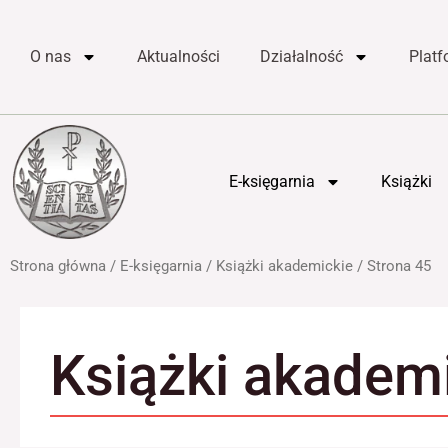
do
Przejdź
treści
do
O nas
Aktualności
Działalność
Plat
treści
E-księgarnia
Książki
Strona główna
/
E-księgarnia
/
Książki akademickie
/ Strona 45
Książki akadem