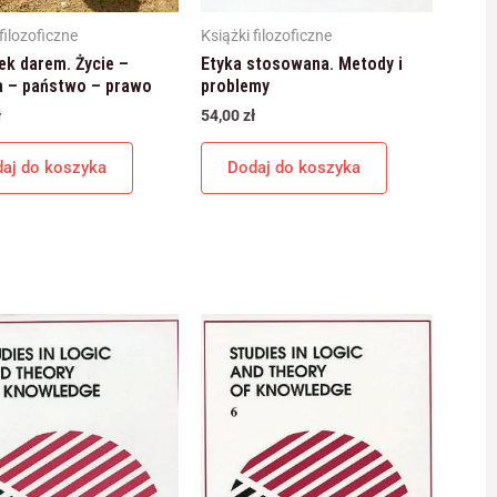
filozoficzne
Książki filozoficzne
ek darem. Życie –
Etyka stosowana. Metody i
a – państwo – prawo
problemy
ł
54,00
zł
aj do koszyka
Dodaj do koszyka