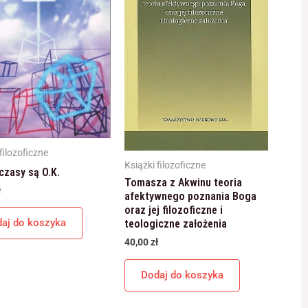
filozoficzne
Książki filozoficzne
czasy są O.K.
Tomasza z Akwinu teoria
ł
afektywnego poznania Boga
oraz jej filozoficzne i
aj do koszyka
teologiczne założenia
40,00
zł
Dodaj do koszyka