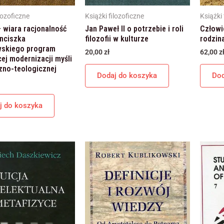
internetowej,
na podstawie
lozoficzne
Książki filozoficzne
Książki 
tego, jak
 wiara racjonalność
Jan Paweł II o potrzebie i roli
Człowi
strona jest
nciszka
filozofii w kulturze
rodzin
używana.
skiego program
20,00
zł
62,00
z
cej modernizacji myśli
czno-teologicznej
Dodaj do koszyka
Dod
Doświadczenie
Aby nasza
strona
j do koszyka
internetowa
działała jak
najlepiej podczas
twojego
przejścia na nią.
Jeśli odrzucisz te
pliki cookie,
niektóre funkcje
znikną ze strony
internetowej.