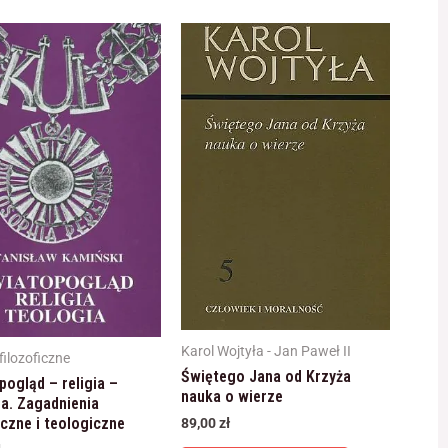
Karol Wojtyła - Jan Paweł II
filozoficzne
Świętego Jana od Krzyża
ogląd – religia –
nauka o wierze
ia. Zagadnienia
iczne i teologiczne
89,00
zł