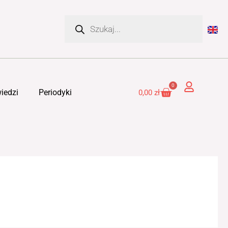
Wyszukiwarka
produktów
0
Cart
iedzi
Periodyki
0,00
zł