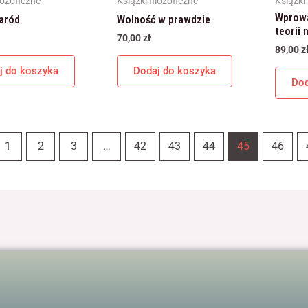
lozoficzne
Książki filozoficzne
Książki 
Wprowa
aród
Wolność w prawdzie
teorii
70,00
zł
89,00
z
j do koszyka
Dodaj do koszyka
Dod
1
2
3
…
42
43
44
45
46