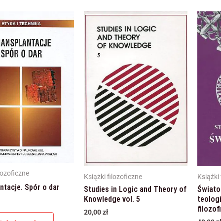
lozoficzne
Książki filozoficzne
Książki 
ntacje. Spór o dar
Studies in Logic and Theory of
Światop
Knowledge vol. 5
teolog
filozof
20,00
zł