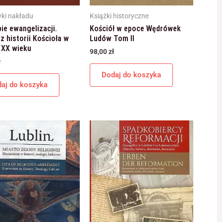
ki nakładu
Książki historyczne
ie ewangelizacji.
Kościół w epoce Wędrówek
z historii Kościoła w
Ludów Tom II
 XX wieku
98,00
zł
ł
Dodaj do koszyka
aj do koszyka