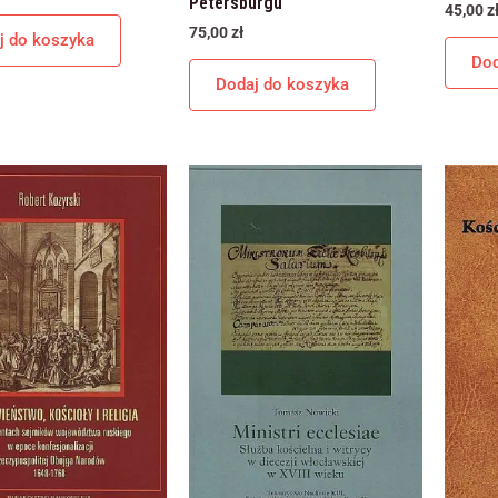
Petersburgu
45,00
z
75,00
zł
j do koszyka
Dod
Dodaj do koszyka