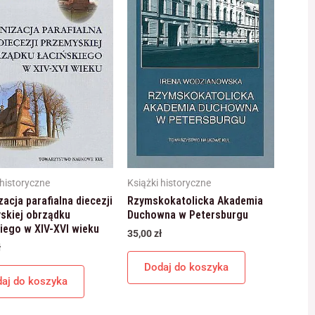
 historyczne
Książki historyczne
acja parafialna diecezji
Rzymskokatolicka Akademia
skiej obrządku
Duchowna w Petersburgu
kiego w XIV-XVI wieku
35,00
zł
ł
Dodaj do koszyka
aj do koszyka