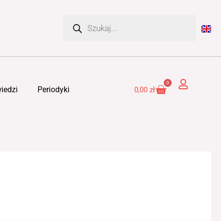
Wyszukiwarka
produktów
0
Cart
iedzi
Periodyki
0,00
zł