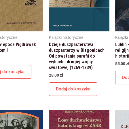
Marketing
Udostępniając swoje
zainteresowania i
zachowania
podczas
odwiedzania naszej
strony, zwiększasz
istoryczne
Książki historyczne
Książki
szansę na
 w epoce Wędrówek
Dzieje duszpasterstwa i
Lublin
zobaczenie
spersonalizowanych
om I
duszpasterzy w Biegonicach.
religij
treści i ofert.
Od powstania parafii do
histori
wybuchu drugiej wojny
55,00
z
światowej (1269-1939)
j do koszyka
28,00
zł
Dod
Dodaj do koszyka