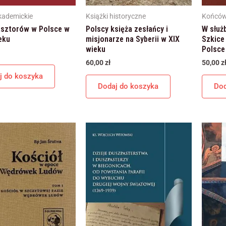
internetowej,
na podstawie
kademickie
Książki historyczne
Końców
tego, jak
asztorów w Polsce w
Polscy księża zesłańcy i
W służb
strona jest
eku
misjonarze na Syberii w XIX
Szkice 
używana.
wieku
Polsce
60,00
zł
50,00
z
j do koszyka
Doświadczenie
Dodaj do koszyka
Dod
Aby nasza
strona
internetowa
działała jak
najlepiej podczas
twojego
przejścia na nią.
Jeśli odrzucisz te
pliki cookie,
niektóre funkcje
znikną ze strony
internetowej.