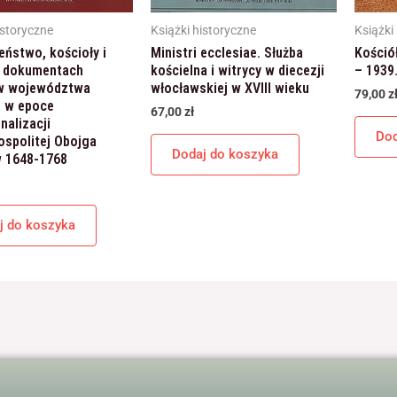
istoryczne
Książki historyczne
Książki
ństwo, kościoły i
Ministri ecclesiae. Służba
Kośció
w dokumentach
kościelna i witrycy w diecezji
– 1939.
w województwa
włocławskiej w XVIII wieku
79,00
z
o w epoce
67,00
zł
nalizacji
Dod
spolitej Obojga
Dodaj do koszyka
 1648-1768
j do koszyka