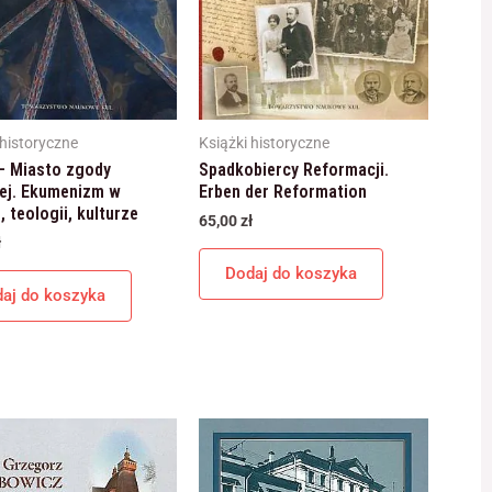
 historyczne
Książki historyczne
 – Miasto zgody
Spadkobiercy Reformacji.
nej. Ekumenizm w
Erben der Reformation
i, teologii, kulturze
65,00
zł
ł
Dodaj do koszyka
aj do koszyka