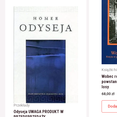
Książki h
Wobec ro
powstani
losy
68,00
zł
Przekłady
Doda
Odyseja UWAGA PRODUKT W
PRZEDSPRZEDAŻY