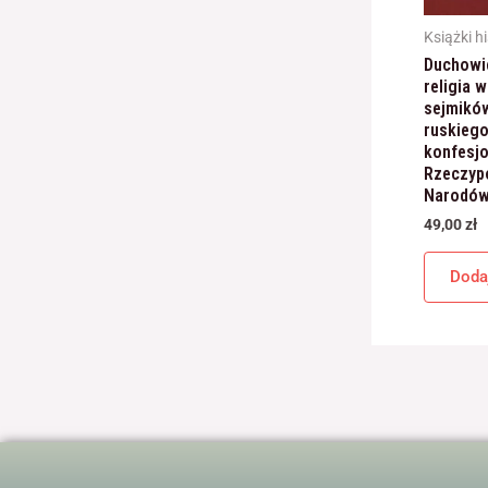
Książki h
Duchowie
religia 
sejmikó
ruskieg
konfesjo
Rzeczypo
Narodów
49,00
zł
Doda