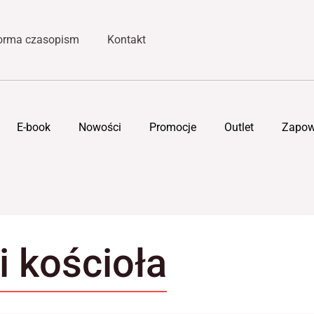
forma czasopism
Kontakt
E-book
Nowości
Promocje
Outlet
Zapow
ii kościoła