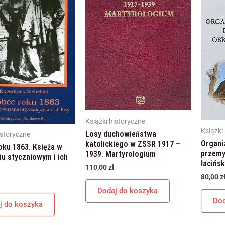
Książki historyczne
Książki
Losy duchowieństwa
istoryczne
Organiz
katolickiego w ZSSR 1917 –
ku 1863. Księża w
przemy
1939. Martyrologium
u styczniowym i ich
łacińs
110,00
zł
80,00
z
Dodaj do koszyka
Dod
j do koszyka