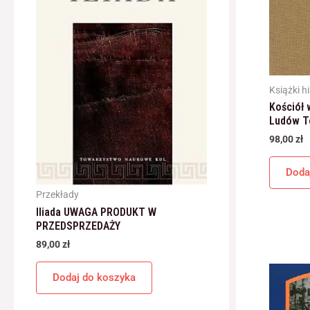
Książki h
Kościół
Ludów T
98,00
zł
Doda
Przekłady
Iliada UWAGA PRODUKT W
PRZEDSPRZEDAŻY
89,00
zł
Dodaj do koszyka