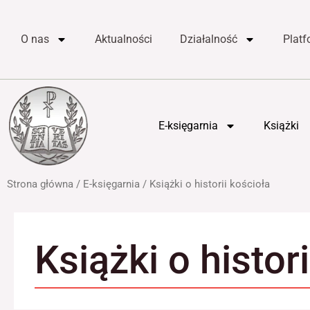
do
Przejdź
treści
do
O nas
Aktualności
Działalność
Plat
treści
E-księgarnia
Książki
Strona główna
/
E-księgarnia
/ Książki o historii kościoła
Książki o histor