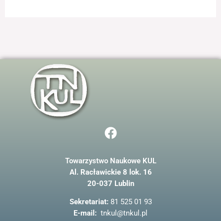
odwiedzania naszej
strony, zwiększasz
szansę na
zobaczenie
spersonalizowanych
treści i ofert.
F
a
c
Towarzystwo Naukowe KUL
e
Al. Racławickie 8 lok. 16
b
20-037 Lublin
o
o
Sekretariat:
81 525 01 93
k
E-mail:
tnkul@tnkul.pl