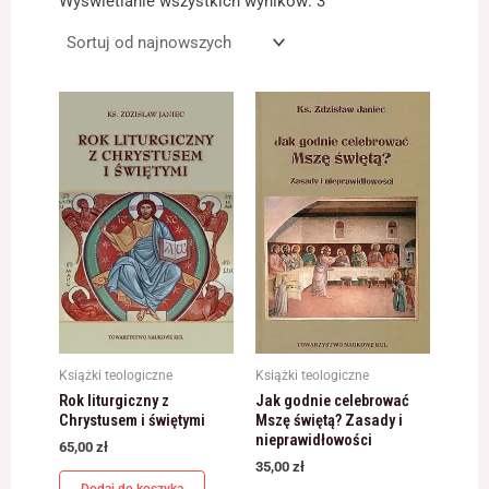
Wyświetlanie wszystkich wyników: 3
najnowszych
Konieczne
Te pliki cookie
nie są
opcjonalne. Są
one potrzebne
do
funkcjonowania
strony
internetowej.
Statystyka
Abyśmy mogli
poprawić
Książki teologiczne
Książki teologiczne
funkcjonalność
Rok liturgiczny z
Jak godnie celebrować
i strukturę
Chrystusem i świętymi
Mszę świętą? Zasady i
strony
nieprawidłowości
internetowej,
65,00
zł
na podstawie
35,00
zł
tego, jak strona
Dodaj do koszyka