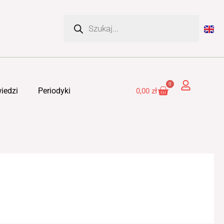
Wyszukiwarka
produktów
0
Cart
iedzi
Periodyki
0,00
zł