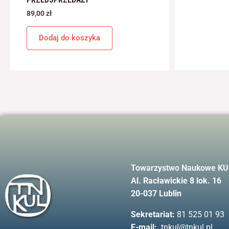
89,00
zł
Dodaj do koszyka
Towarzystwo Naukowe KU
Al. Racławickie 8 lok. 16
20-037 Lublin
Sekretariat:
81 525 01 93
E-mail:
tnkul@tnkul.pl