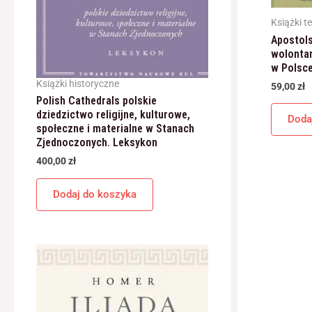
Książki t
Apostols
wolonta
w Polsc
Książki historyczne
59,00
zł
Polish Cathedrals polskie
dziedzictwo religijne, kulturowe,
Doda
społeczne i materialne w Stanach
Zjednoczonych. Leksykon
400,00
zł
Dodaj do koszyka