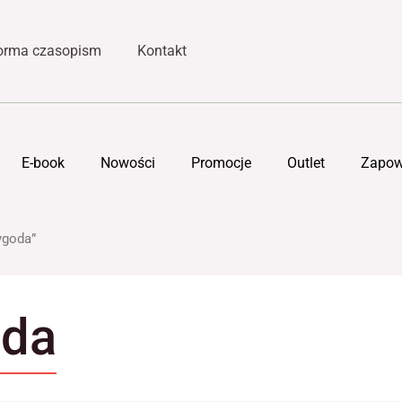
forma czasopism
Kontakt
E-book
Nowości
Promocje
Outlet
Zapow
ygoda”
oda