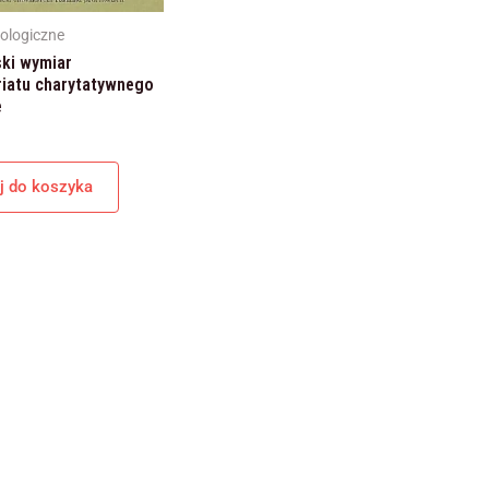
internetowej,
na podstawie
eologiczne
tego, jak
ki wymiar
strona jest
riatu charytatywnego
używana.
e
Doświadczenie
j do koszyka
Aby nasza
strona
internetowa
działała jak
najlepiej podczas
twojego
przejścia na nią.
Jeśli odrzucisz te
pliki cookie,
niektóre funkcje
znikną ze strony
internetowej.