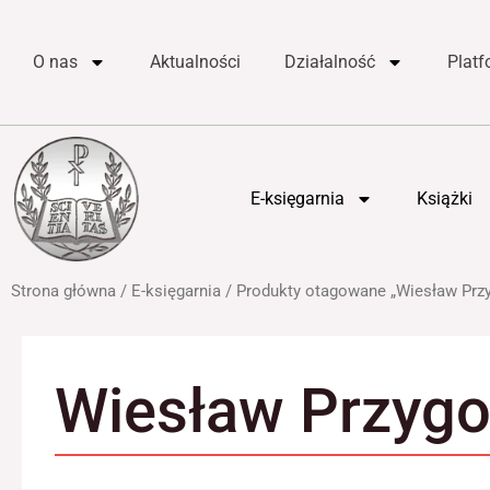
do
Przejdź
treści
do
O nas
Aktualności
Działalność
Plat
treści
E-księgarnia
Książki
Strona główna
/
E-księgarnia
/ Produkty otagowane „Wiesław Prz
Wiesław Przyg