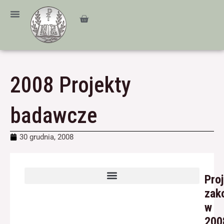
Przejdź
treści
do
Cart
treści
2008 Projekty
badawcze
30 grudnia, 2008
Pro
zak
w
200