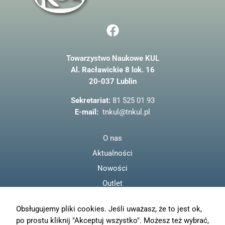
F
a
c
Towarzystwo Naukowe KUL
e
Al. Racławickie 8 lok. 16
b
20-037 Lublin
o
o
Sekretariat:
81 525 01 93
k
E-mail:
tnkul@tnkul.pl
O nas
Aktualności
Nowości
Outlet
Regulamin
Obsługujemy pliki cookies. Jeśli uważasz, że to jest ok,
Polityka prywatności
po prostu kliknij "Akceptuj wszystko". Możesz też wybrać,