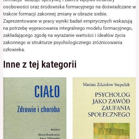
odwiedzania naszej
osobowości oraz środowiska formacyjnego na doświadczane w
strony, zwiększasz
szansę na
trakcie formacji zakonnej zmiany w obrazie siebie.
zobaczenie
Zaprezentowane w pracy wyniki badań empirycznych wskazują
spersonalizowanych
na potrzebę wypracowania integralnego modelu formacyjnego,
treści i ofert.
zakładającego zgodę na wyrażanie wartości i ideałów życia
zakonnego w strukturze psychologicznego zróżnicowania
człowieka.
Inne z tej kategorii