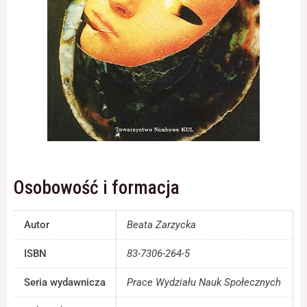
Konieczne
Te pliki cookie
nie są
opcjonalne. Są
one potrzebne
do
funkcjonowania
strony
internetowej.
Osobowość i formacja
Statystyka
Abyśmy mogli
Autor
Beata Zarzycka
poprawić
funkcjonalność
ISBN
83-7306-264-5
i strukturę
strony
internetowej,
Seria wydawnicza
Prace Wydziału Nauk Społecznych
na podstawie
tego, jak strona