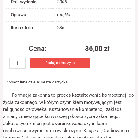
Rok wydania
2005
jest używana.
Oprawa
miękka
Doświadczenie
Ilość stron
286
Aby nasza strona
internetowa
działała jak
Cena:
36,00
zł
najlepiej podczas
twojego przejścia
ilość
na nią. Jeśli
Dodaj do koszyka
Osobowość
odrzucisz te pliki
cookie, niektóre
i
funkcje znikną ze
formacja
strony
Zobacz inne dzieła:
Beata Zarzycka
internetowej.
Formacja zakonna to proces kształtowania kompetencji do
życia zakonnego, w którym czynnikiem motywującym jest
Marketing
religijność człowieka. Kształtowanie kompetencji zakłada
Udostępniając
zmiany zmierzające ku wyższej jakości życia zakonnego.
swoje
Jakość tych zmian jest uwarunkowana czynnikami
zainteresowania i
zachowania
osobowościowymi i środowiskowymi. Książka „Osobowość i
podczas
formacja” ukazuje specyfikę i zakres wpływu struktury