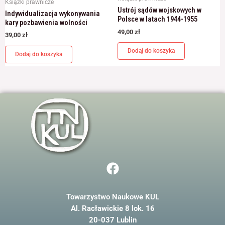
Książki prawnicze
Ustrój sądów wojskowych w
Indywidualizacja wykonywania
Polsce w latach 1944-1955
kary pozbawienia wolności
49,00
zł
39,00
zł
Dodaj do koszyka
Dodaj do koszyka
F
a
c
Towarzystwo Naukowe KUL
e
Al. Racławickie 8 lok. 16
b
20-037 Lublin
o