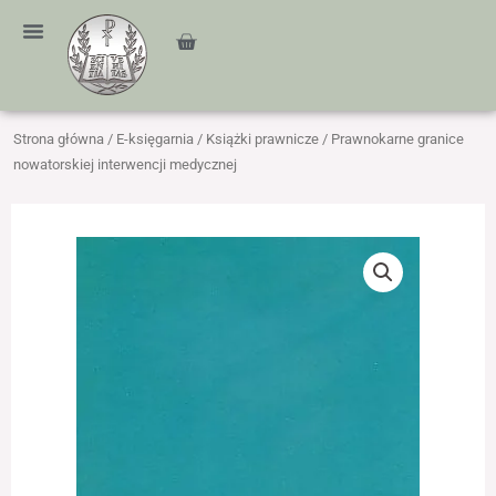
Przejdź
treści
do
Cart
treści
Strona główna
/
E-księgarnia
/
Książki prawnicze
/ Prawnokarne granice
nowatorskiej interwencji medycznej