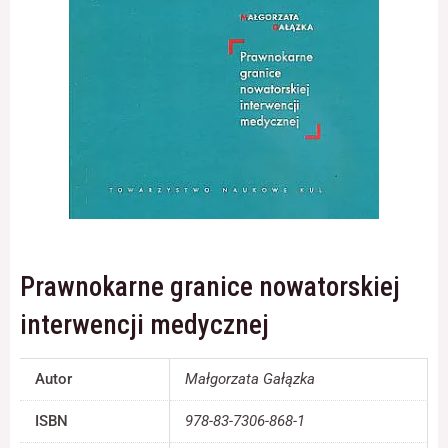
Konieczne
Te pliki cookie
nie są
opcjonalne. Są
one potrzebne
do
funkcjonowania
strony
internetowej.
Prawnokarne granice nowatorskiej
Statystyka
interwencji medycznej
Abyśmy mogli
poprawić
funkcjonalność
i strukturę
Autor
Małgorzata Gałązka
strony
internetowej,
ISBN
978-83-7306-868-1
na podstawie
tego, jak strona