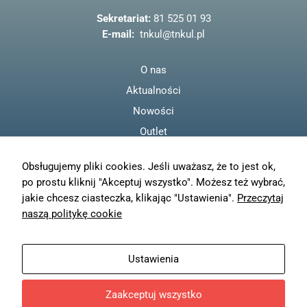
o
Sekretariat:
81 525 01 93
k
E-mail:
tnkul@tnkul.pl
O nas
Aktualności
Nowości
Outlet
Regulamin
Obsługujemy pliki cookies. Jeśli uważasz, że to jest ok,
Polityka prywatności
po prostu kliknij "Akceptuj wszystko". Możesz też wybrać,
Moje konto
jakie chcesz ciasteczka, klikając "Ustawienia".
Przeczytaj
Zamówienia
naszą politykę cookie
Resetuj hasło
Wysyłka
Ustawienia
Zwroty
Zaakceptuj wszystko