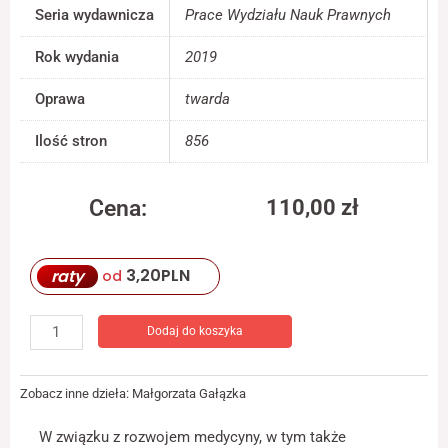
Seria wydawnicza
Prace Wydziału Nauk Prawnych
jest używana.
Rok wydania
2019
Doświadczenie
Oprawa
twarda
Aby nasza strona
internetowa
działała jak
Ilość stron
856
najlepiej podczas
twojego przejścia
na nią. Jeśli
Cena:
110,00
zł
odrzucisz te pliki
cookie, niektóre
ilość
funkcje znikną ze
Prawnokarne
strony
3,20
PLN
raty
od
granice
internetowej.
nowatorskiej
interwencji
Dodaj do koszyka
Marketing
medycznej
Udostępniając
swoje
Zobacz inne dzieła:
Małgorzata Gałązka
zainteresowania i
zachowania
W związku z rozwojem medycyny, w tym także
podczas