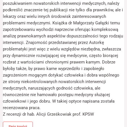
odwiedzania naszej
poszukiwaniem nowatorskich interwencji medycz­nych, należy
strony, zwiększasz
podkreślić znaczenie tej publikacji nie tylko dla prawników, ale i
szansę na
lekarzy oraz wielu innych środowisk zainteresowanych
zobaczenie
spersonalizowanych
problemami medycznymi. Książka dr Małgorzaty Gałązki temu
treści i ofert.
zapotrzebowaniu wychodzi naprzeciw oferując kompleksową
analizę prawnokarnych aspektów dopuszczalności tego rodzaju
interwencji. Znajomość przedstawianej przez Autorkę
problematyki jest więc z wielu względów niezbędna, zwłaszcza
przy dynamicznie rozwijającej się medycynie, często biorącej
rozbrat z wartościami chronionymi prawem karnym. Dobrze
byłoby także, by prawo karne wyprzedziło i zapobiegło
zagrożeniom mogącym dotykać człowieka i dobra wspólnego
ze strony niekontrolowanych nowatorskich interwencji
medycznych, naruszających godność człowieka, ale
równocześnie nie hamowało postępu medycyny służącej
człowiekowi i jego dobru. W takiej optyce napisana została
recenzowana praca.
Z recenzji dr hab. Alicji Grześkowiak prof. KPSW
Spis treści