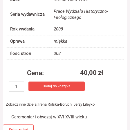
jest używana.
Prace Wydziału Historyczno-
Seria wydawnicza
Filologicznego
Doświadczenie
Rok wydania
2008
Aby nasza strona
internetowa
działała jak
Oprawa
miękka
najlepiej podczas
twojego przejścia
Ilość stron
308
na nią. Jeśli
odrzucisz te pliki
cookie, niektóre
funkcje znikną ze
Cena:
40,00
zł
strony
ilość
internetowej.
Dodaj do koszyka
Studia
nad
sztuką
Marketing
Zobacz inne dzieła:
Irena Rolska-Boruch
,
Jerzy Lileyko
Udostępniając
renesansu
swoje
i
zainteresowania i
Ceremoniał i obyczaj w XVI-XVIII wieku
baroku
zachowania
IX:
podczas
Spis treści