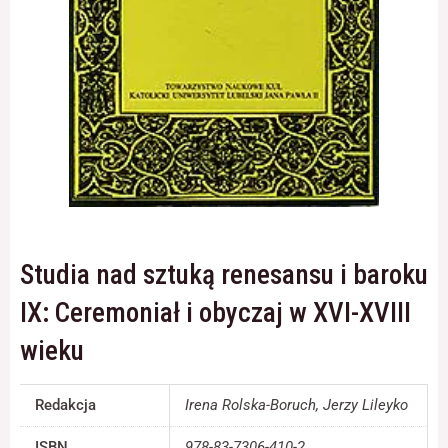
Konieczne
Te pliki cookie
nie są
opcjonalne. Są
one potrzebne
do
funkcjonowania
strony
internetowej.
Studia nad sztuką renesansu i baroku
Statystyka
IX: Ceremoniał i obyczaj w XVI-XVIII
Abyśmy mogli
poprawić
wieku
funkcjonalność
i strukturę
strony
Redakcja
Irena Rolska-Boruch, Jerzy Lileyko
internetowej,
na podstawie
tego, jak strona
ISBN
978-83-7306-410-2