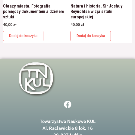
Obrazy miasta. Fotografia
Natura i historia. Sir Joshuy
pomiędzy dokumentem a dziełem
Reynoldsa wizja sztuki
sztuki
europejskiej
40,00
zł
40,00
zł
Dodaj do koszyka
Dodaj do koszyka
F
a
c
Towarzystwo Naukowe KUL
e
Al. Racławickie 8 lok. 16
b