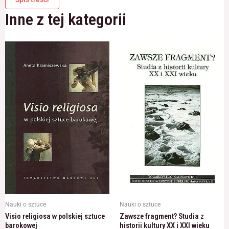
odwiedzania naszej
Ceremoniał
strony, zwiększasz
Inne z tej kategorii
i
szansę na
obyczaj
zobaczenie
spersonalizowanych
w
treści i ofert.
XVI-
XVIII
wieku
Nauki o sztuce
Nauki o sztuce
Visio religiosa w polskiej sztuce
Zawsze fragment? Studia z
barokowej
historii kultury XX i XXI wieku