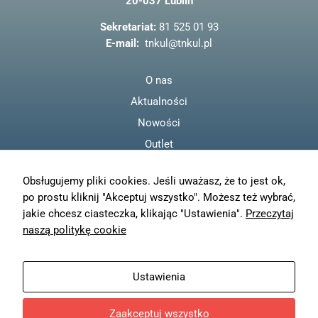
20-037 Lublin
o
o
Sekretariat:
81 525 01 93
k
E-mail:
tnkul@tnkul.pl
O nas
Aktualności
Nowości
Outlet
Regulamin
Obsługujemy pliki cookies. Jeśli uważasz, że to jest ok,
Polityka prywatności
po prostu kliknij "Akceptuj wszystko". Możesz też wybrać,
Moje konto
jakie chcesz ciasteczka, klikając "Ustawienia".
Przeczytaj
Zamówienia
naszą politykę cookie
Resetuj hasło
Wysyłka
Ustawienia
Zwroty
Zaakceptuj wszystko