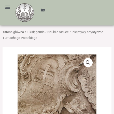
Przejdź
treści
do
Cart
treści
Strona główna
/
E-księgarnia
/
Nauki o sztuce
/ Inicjatywy artystyczne
Eustachego Potockiego