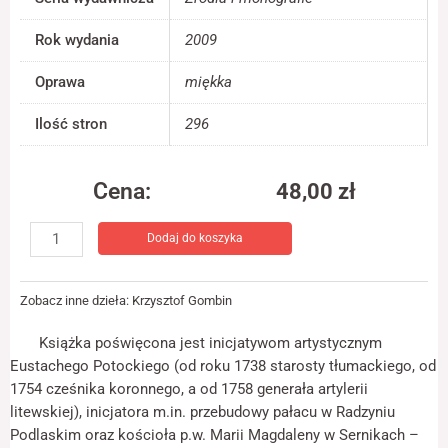
jest używana.
Rok wydania
2009
Doświadczenie
Oprawa
miękka
Aby nasza strona
internetowa
Ilość stron
296
działała jak
najlepiej podczas
twojego przejścia
Cena:
48,00
zł
na nią. Jeśli
odrzucisz te pliki
ilość
cookie, niektóre
Dodaj do koszyka
Inicjatywy
funkcje znikną ze
strony
artystyczne
internetowej.
Eustachego
Zobacz inne dzieła:
Krzysztof Gombin
Potockiego
Książka poświęcona jest inicjatywom artystycznym
Marketing
Udostępniając
Eustachego Potockiego (od roku 1738 starosty tłumackiego, od
swoje
1754 cześnika koronnego, a od 1758 generała artylerii
zainteresowania i
litewskiej), inicjatora m.in. przebudowy pałacu w Radzyniu
zachowania
Podlaskim oraz kościoła p.w. Marii Magdaleny w Sernikach –
podczas