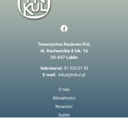
F
a
c
Towarzystwo Naukowe KUL
e
Al. Racławickie 8 lok. 16
b
20-037 Lublin
o
o
Sekretariat:
81 525 01 93
k
E-mail:
tnkul@tnkul.pl
O nas
Aktualności
Nowości
Outlet
Regulamin