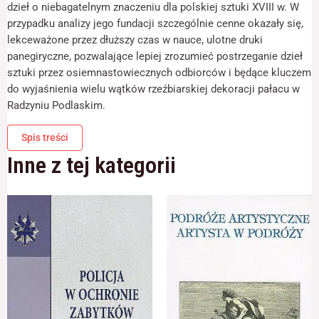
odwiedzania naszej
dzieł o niebagatelnym znaczeniu dla polskiej sztuki XVIII w. W
strony, zwiększasz
przypadku analizy jego fundacji szczególnie cenne okazały się,
szansę na
lekceważone przez dłuższy czas w nauce, ulotne druki
zobaczenie
panegiryczne, pozwalające lepiej zrozumieć postrzeganie dzieł
spersonalizowanych
treści i ofert.
sztuki przez osiemnastowiecznych odbiorców i będące kluczem
do wyjaśnienia wielu wątków rzeźbiarskiej dekoracji pałacu w
Radzyniu Podlaskim.
Spis treści
Inne z tej kategorii