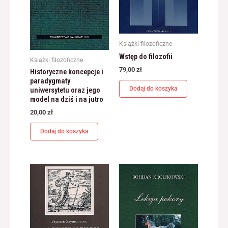
odwiedzania naszej
strony, zwiększasz
szansę na
zobaczenie
spersonalizowanych
Książki filozoficzne
treści i ofert.
Wstęp do filozofii
Książki filozoficzne
79,00
zł
Historyczne koncepcje i
paradygmaty
Dodaj do koszyka
uniwersytetu oraz jego
model na dziś i na jutro
20,00
zł
Dodaj do koszyka