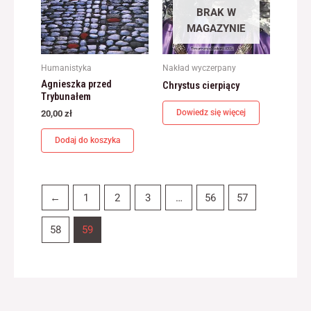
BRAK W
MAGAZYNIE
Humanistyka
Nakład wyczerpany
Agnieszka przed
Chrystus cierpiący
Trybunałem
Dowiedz się więcej
20,00
zł
Dodaj do koszyka
←
1
2
3
…
56
57
58
59