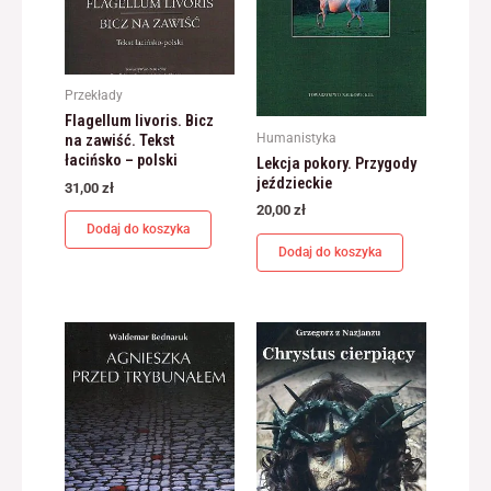
Przekłady
Flagellum livoris. Bicz
Humanistyka
na zawiść. Tekst
łacińsko – polski
Lekcja pokory. Przygody
jeździeckie
31,00
zł
20,00
zł
Dodaj do koszyka
Dodaj do koszyka