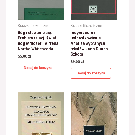
Książki filozoficzne
Książki filozoficzne
Konieczne
Bóg i stawanie się.
Indywiduum i
Te pliki cookie
Problem relacji świat-
jednostkowienie.
nie są
Bóg w filozofii Alfreda
Analiza wybranych
opcjonalne. Są
Northa Whiteheada
tekstów Jana Dunsa
one potrzebne
Szkota
do
55,00
zł
funkcjonowania
39,00
zł
strony
Dodaj do koszyka
internetowej.
Dodaj do koszyka
Statystyka
Abyśmy mogli
poprawić
funkcjonalność
i strukturę
strony
internetowej,
na podstawie
tego, jak strona