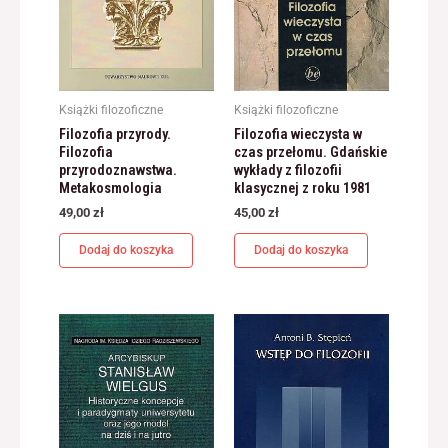
jest używana.
Doświadczenie
Aby nasza strona
Książki filozoficzne
Książki filozoficzne
internetowa
Filozofia przyrody.
Filozofia wieczysta w
działała jak
Filozofia
czas przełomu. Gdańskie
najlepiej podczas
przyrodoznawstwa.
wykłady z filozofii
twojego przejścia
Metakosmologia
klasycznej z roku 1981
na nią. Jeśli
odrzucisz te pliki
49,00
zł
45,00
zł
cookie, niektóre
funkcje znikną ze
Dodaj do koszyka
Dodaj do koszyka
strony
internetowej.
Marketing
Udostępniając
swoje
zainteresowania i
zachowania
podczas