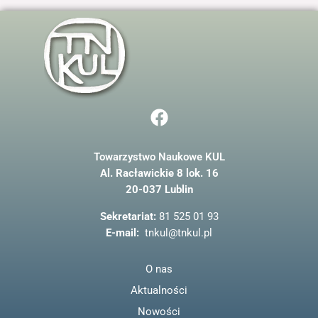
F
a
c
Towarzystwo Naukowe KUL
e
Al. Racławickie 8 lok. 16
b
20-037 Lublin
o
o
Sekretariat:
81 525 01 93
k
E-mail:
tnkul@tnkul.pl
O nas
Aktualności
Nowości