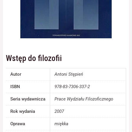
Konieczne
Te pliki cookie
nie są
opcjonalne. Są
one potrzebne
do
Wstęp do filozofii
funkcjonowania
strony
internetowej.
Autor
Antoni Stępień
ISBN
978-83-7306-337-2
Statystyka
Abyśmy mogli
Seria wydawnicza
Prace Wydziału Filozoficznego
poprawić
funkcjonalność
i strukturę
Rok wydania
2007
strony
internetowej,
Oprawa
miękka
na podstawie
tego, jak strona