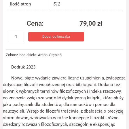
Ilość stron
512
jest używana.
Cena:
79,00
zł
Doświadczenie
Aby nasza strona
ilość
internetowa
Dodaj do koszyka
Wstęp
działała jak
do
najlepiej podczas
twojego przejścia
filozofii
na nią. Jeśli
Zobacz inne dzieła:
Antoni Stępień
odrzucisz te pliki
cookie, niektóre
Dodruk 2023
funkcje znikną ze
strony
Nowe, piąte wydanie zawiera liczne uzupełnienia, zwłaszcza
internetowej.
dotyczące filozofii współczesnej oraz bibliografii. Dodano też
słownik wybranych terminów filozoficznych i indeks rzeczowy,
co znacznie zwiększa wartość dydaktyczną książki, która służy
Marketing
jako podręcznik dla studentów, dla samouków i pomoc dla
Udostępniając
swoje
nauczycieli. Wstęp do filozofii treściwie, z dbałością o precyzję
zainteresowania i
sformułowań, wprowadza w różne koncepcje filozofii i różne
zachowania
dziedziny rozważań filozoficznych, szczególnie eksponując
podczas