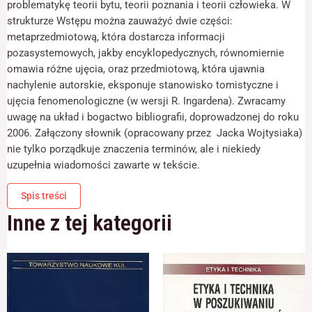
problematykę teorii bytu, teorii poznania i teorii człowieka. W
odwiedzania naszej
strony, zwiększasz
strukturze Wstępu można zauważyć dwie części:
szansę na
metaprzedmiotową, która dostarcza informacji
zobaczenie
pozasystemowych, jakby encyklopedycznych, równomiernie
spersonalizowanych
treści i ofert.
omawia różne ujęcia, oraz przedmiotową, która ujawnia
nachylenie autorskie, eksponuje stanowisko tomistyczne i
ujęcia fenomenologiczne (w wersji R. Ingardena). Zwracamy
uwagę na układ i bogactwo bibliografii, doprowadzonej do roku
2006. Załączony słownik (opracowany przez Jacka Wojtysiaka)
nie tylko porządkuje znaczenia terminów, ale i niekiedy
uzupełnia wiadomości zawarte w tekście.
Spis treści
Inne z tej kategorii