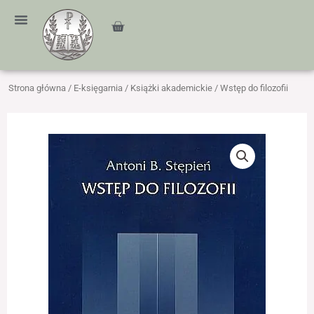
Przejdź
treści
do
Cart
treści
Strona główna
/
E-księgarnia
/
Książki akademickie
/ Wstęp do filozofii