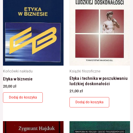
Końcówki nakładu
Książki filozoficzne
Etyka i technika w poszukiwaniu
Etyka w biznesie
ludzkiej doskonałości
20,00
zł
21,00
zł
Dodaj do koszyka
Dodaj do koszyka