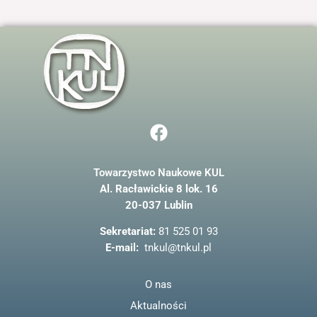
F
a
c
Towarzystwo Naukowe KUL
e
Al. Racławickie 8 lok. 16
b
20-037 Lublin
o
o
Sekretariat:
81 525 01 93
k
E-mail:
tnkul@tnkul.pl
O nas
Aktualności