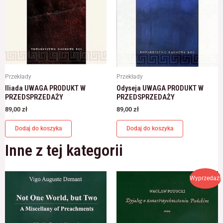
Przekłady
Przekłady
Iliada UWAGA PRODUKT W
Odyseja UWAGA PRODUKT W
PRZEDSPRZEDAŻY
PRZEDSPRZEDAŻY
89,00
zł
89,00
zł
Dodaj do koszyka
Dodaj do koszyka
Inne z tej kategorii
Pierwotna
Aktualna
Wyprzedaż!
cena
cena
wynosiła:
wynosi:
45,00 zł.
40,00 zł.