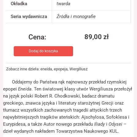
Okładka
twarda
jest używana.
Seria wydawnicza
Źródła i monografie
Doświadczenie
Aby nasza strona
Cena:
89,00
zł
internetowa
działała jak
ilość
najlepiej podczas
Dodaj do koszyka
Eneida
twojego przejścia
na nią. Jeśli
odrzucisz te pliki
Zobacz inne dzieła:
eneida
,
epopeja
,
Wergiliusz
cookie, niektóre
funkcje znikną ze
strony
Oddajemy do Państwa rąk najnowszy przekład rzymskiej
internetowej.
epopei
Eneida
. Ten światowej klasy utwór Wergiliusza przełożył
na język polski Robert R. Chodkowski, badacz dramatu
greckiego, znawca języka i literatury starożytnej Grecji oraz
Marketing
tłumacz wszystkich zachowanych tragedii attyckich trzech
Udostępniając
najwybitniejszych tragików ateńskich: Ajschylosa, Sofoklesa i
swoje
zainteresowania i
Eurypidesa, a także Autor nowego przekładu
Iliady
i
Odysei
–
zachowania
dzieł wydanych nakładem Towarzystwa Naukowego KUL.
podczas