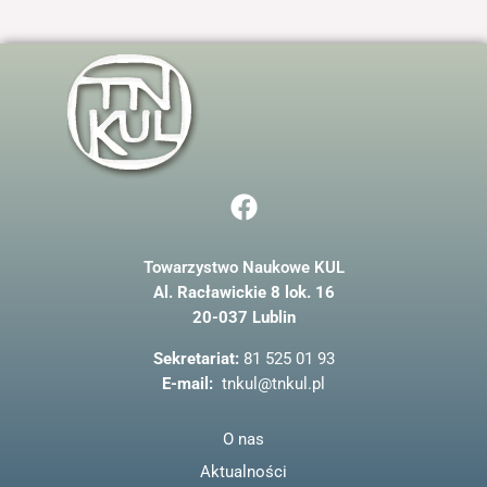
F
a
c
Towarzystwo Naukowe KUL
e
Al. Racławickie 8 lok. 16
b
20-037 Lublin
o
o
Sekretariat:
81 525 01 93
k
E-mail:
tnkul@tnkul.pl
O nas
Aktualności