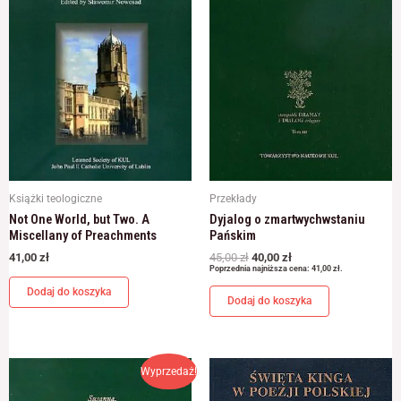
Książki teologiczne
Przekłady
Not One World, but Two. A
Dyjalog o zmartwychwstaniu
Miscellany of Preachments
Pańskim
41,00
zł
45,00
zł
40,00
zł
Poprzednia najniższa cena:
41,00
zł
.
Dodaj do koszyka
Dodaj do koszyka
Pierwotna
Aktualna
Wyprzedaż!
cena
cena
wynosiła:
wynosi: