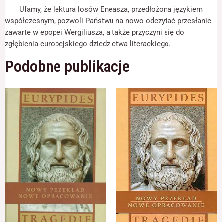
odwiedzania naszej
Ufamy, że lektura losów Eneasza, przedłożona językiem
strony, zwiększasz
współczesnym, pozwoli Państwu na nowo odczytać przesłanie
szansę na
zobaczenie
zawarte w epopei Wergiliusza, a także przyczyni się do
spersonalizowanych
zgłębienia europejskiego dziedzictwa literackiego.
treści i ofert.
Podobne publikacje