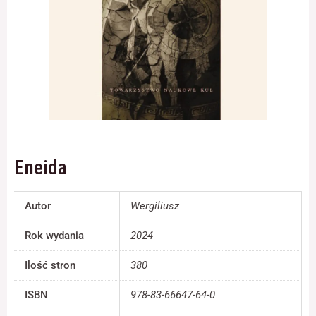
Konieczne
Te pliki cookie
nie są
opcjonalne. Są
one potrzebne
do
funkcjonowania
strony
Eneida
internetowej.
Autor
Wergiliusz
Statystyka
Abyśmy mogli
Rok wydania
2024
poprawić
funkcjonalność
i strukturę
Ilość stron
380
strony
internetowej,
ISBN
978-83-66647-64-0
na podstawie
tego, jak strona