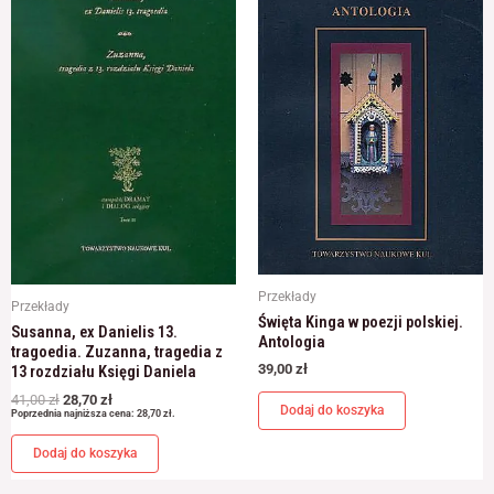
41,00 zł.
28,70 zł.
Przekłady
Przekłady
Święta Kinga w poezji polskiej.
Susanna, ex Danielis 13.
Antologia
tragoedia. Zuzanna, tragedia z
39,00
zł
13 rozdziału Księgi Daniela
41,00
zł
28,70
zł
Dodaj do koszyka
Poprzednia najniższa cena:
28,70
zł
.
Dodaj do koszyka