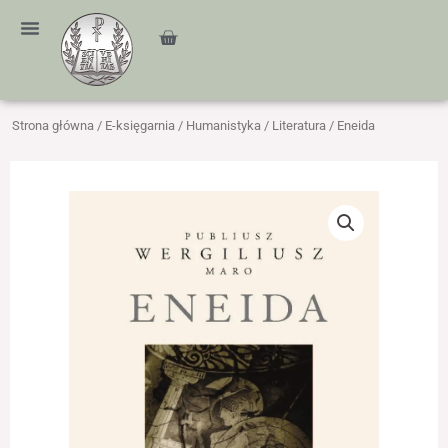
Przejdź
treści
do
Cart
treści
Strona główna
/
E-księgarnia
/
Humanistyka
/
Literatura
/ Eneida