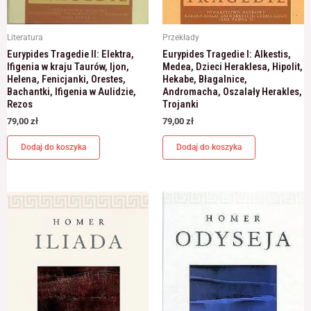
Literatura
Przekłady
Eurypides Tragedie II: Elektra,
Eurypides Tragedie I: Alkestis,
Ifigenia w kraju Taurów, Ijon,
Medea, Dzieci Heraklesa, Hipolit,
Helena, Fenicjanki, Orestes,
Hekabe, Błagalnice,
Bachantki, Ifigenia w Aulidzie,
Andromacha, Oszalały Herakles,
Rezos
Trojanki
79,00
zł
79,00
zł
Dodaj do koszyka
Dodaj do koszyka