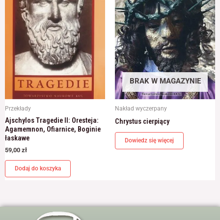
BRAK W MAGAZYNIE
Przekłady
Nakład wyczerpany
Ajschylos Tragedie II: Oresteja:
Chrystus cierpiący
Agamemnon, Ofiarnice, Boginie
łaskawe
Dowiedz się więcej
59,00
zł
Dodaj do koszyka