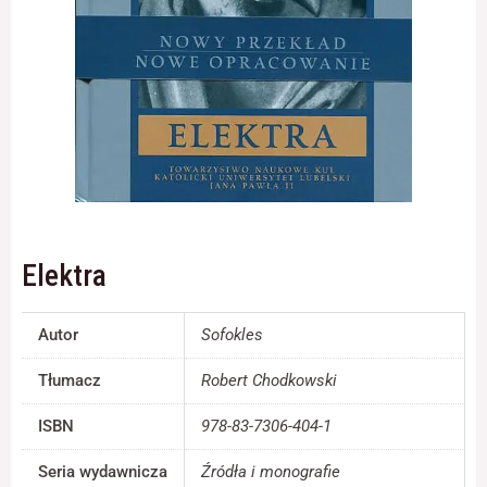
Konieczne
Te pliki cookie
nie są
opcjonalne. Są
one potrzebne
do
funkcjonowania
strony
internetowej.
Elektra
Statystyka
Autor
Sofokles
Abyśmy mogli
poprawić
Tłumacz
Robert Chodkowski
funkcjonalność
i strukturę
strony
ISBN
978-83-7306-404-1
internetowej,
na podstawie
Seria wydawnicza
Źródła i monografie
tego, jak strona