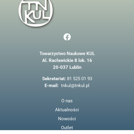
F
a
c
Towarzystwo Naukowe KUL
e
Al. Racławickie 8 lok. 16
b
20-037 Lublin
o
o
Sekretariat:
81 525 01 93
k
E-mail:
tnkul@tnkul.pl
O nas
Aktualności
Nowości
Outlet