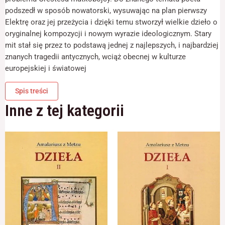
odwiedzania naszej
podszedł w sposób nowatorski, wysuwając na plan pierwszy
strony, zwiększasz
szansę na
Elektrę oraz jej przeżycia i dzięki temu stworzył wielkie dzieło o
zobaczenie
oryginalnej kompozycji i nowym wyrazie ideologicznym. Stary
spersonalizowanych
mit stał się przez to podstawą jednej z najlepszych, i najbardziej
treści i ofert.
znanych tragedii antycznych, wciąż obecnej w kulturze
europejskiej i światowej
Spis treści
Inne z tej kategorii