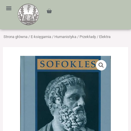
Przejdź
treści
do
Cart
treści
Strona główna
/
E-księgarnia
/
Humanistyka
/
Przekłady
/ Elektra