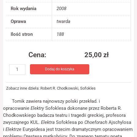
jest używana.
Rok wydania
2008
Oprawa
twarda
Doświadczenie
Aby nasza strona
Ilość stron
188
internetowa
działała jak
najlepiej podczas
twojego przejścia
Cena:
25,00
zł
na nią. Jeśli
ilość
odrzucisz te pliki
cookie, niektóre
Dodaj do koszyka
Elektra
funkcje znikną ze
strony
internetowej.
Zobacz inne dzieła:
Robert R. Chodkowski
,
Sofokles
Tomik zawiera najnowszy polski przekład. i
Marketing
opracowanie
Elektry
Sofoklesa dokonane przez Roberta R.
Udostępniając
Chodkowskiego badacza teatru i tragedii greckiej, profesora
swoje
zwyczajnego KUL.
Elektra
Sofoklesa po
Choeforach
Ajschylosa
zainteresowania i
zachowania
i
Elektrze
Eurypidesa jest trzecim dramatycznym opracowaniem
podczas
problemu Orestesa matkobójcy. Do znanego tematu poeta