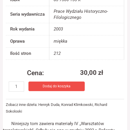
jest używana.
Prace Wydziału Historyczno-
Seria wydawnicza
Filologicznego
Doświadczenie
Rok wydania
2003
Aby nasza strona
internetowa
działała jak
Oprawa
miękka
najlepiej podczas
twojego przejścia
Ilość stron
212
na nią. Jeśli
odrzucisz te pliki
cookie, niektóre
funkcje znikną ze
Cena:
30,00
zł
strony
ilość
internetowej.
Dodaj do koszyka
Warsztaty
translatorskie
Workshop
Marketing
Zobacz inne dzieła:
Henryk Duda
,
Konrad Klimkowski
,
Richard
Udostępniając
on
swoje
Sokoloski
translation
zainteresowania i
III
zachowania
Niniejszy tom zawiera materiały IV „Warsztatów
podczas