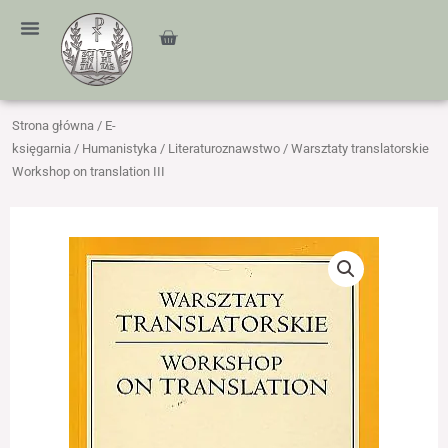
Przejdź
treści
do
Cart
treści
Strona główna
/
E-
księgarnia
/
Humanistyka
/
Literaturoznawstwo
/ Warsztaty translatorskie
Workshop on translation III