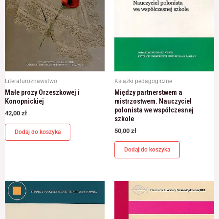
Literaturoznawstwo
Książki pedagogiczne
Małe prozy Orzeszkowej i
Między partnerstwem a
Konopnickiej
mistrzostwem. Nauczyciel
polonista we współczesnej
42,00
zł
szkole
50,00
zł
Dodaj do koszyka
Dodaj do koszyka