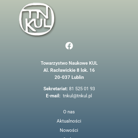
F
a
c
Towarzystwo Naukowe KUL
e
Al. Racławickie 8 lok. 16
b
20-037 Lublin
o
o
Sekretariat:
81 525 01 93
k
E-mail:
tnkul@tnkul.pl
O nas
Aktualności
Nowości