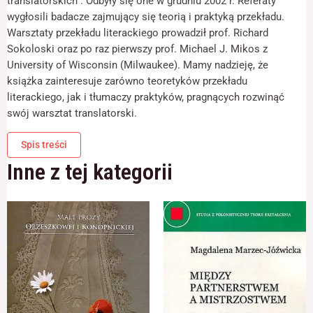
translatorskich”. Odbyły się one w grudniu 2002 r. Referaty
odwiedzania naszej
wygłosili badacze zajmujący się teorią i praktyką przekładu.
strony, zwiększasz
szansę na
Warsztaty przekładu literackiego prowadził prof. Richard
zobaczenie
Sokoloski oraz po raz pierwszy prof. Michael J. Mikos z
spersonalizowanych
University of Wisconsin (Milwaukee). Mamy nadzieję, że
treści i ofert.
książka zainteresuje zarówno teoretyków przekładu
literackiego, jak i tłumaczy praktyków, pragnących rozwinąć
swój warsztat translatorski.
Spis treści
Inne z tej kategorii