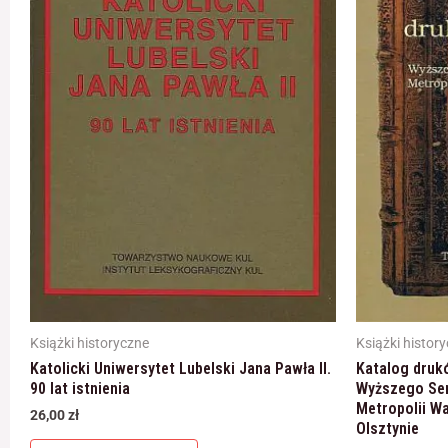
Książki historyczne
Książki histor
Katolicki Uniwersytet Lubelski Jana Pawła II.
Katalog drukó
90 lat istnienia
Wyższego Se
Metropolii W
26,00
zł
Olsztynie