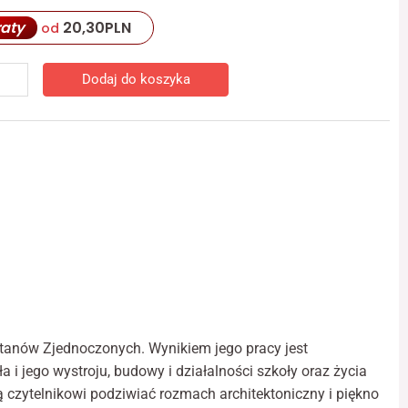
ish
20,30
PLN
raty
od
hedrals
skie
edzictwo
Dodaj do koszyka
gijne,
turowe,
łeczne
erialne
nach
dnoczonych.
sykon
syłka
 Stanów Zjednoczonych. Wynikiem jego pracy jest
)
 i jego wystroju, budowy i działalności szkoły oraz życia
ą czytelnikowi podziwiać rozmach architektoniczny i piękno