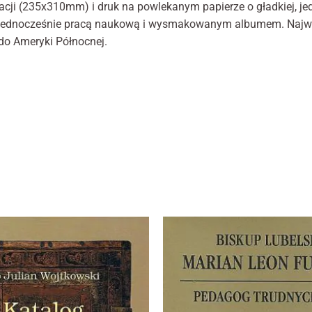
Marketing
acji (235x310mm) i druk na powlekanym papierze o gładkiej, je
Udostępniając swoje
st jednocześnie pracą naukową i wysmakowanym albumem. Najwa
zainteresowania i
 do Ameryki Północnej.
zachowania
podczas
odwiedzania naszej
strony, zwiększasz
szansę na
zobaczenie
spersonalizowanych
treści i ofert.