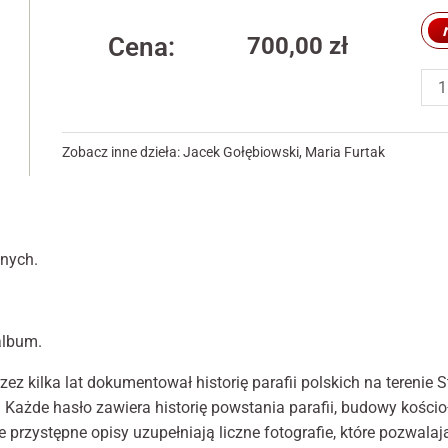
internetowej,
Pol
na podstawie
Cat
Cena:
700,00
zł
tego, jak
pol
strona jest
używana.
dzi
reli
kul
Zobacz inne dzieła:
Jacek Gołębiowski
,
Maria Furtak
Doświadczenie
spo
Aby nasza
i
strona
internetowa
mat
działała jak
w
najlepiej podczas
onych.
Sta
twojego
Zje
przejścia na nią.
Jeśli odrzucisz te
Lek
pliki cookie,
(wy
album.
niektóre funkcje
do
znikną ze strony
ez kilka lat dokumentował historię parafii polskich na terenie
internetowej.
USA
ażde hasło zawiera historię powstania parafii, budowy kościoła
przystępne opisy uzupełniają liczne fotografie, które pozwalaj