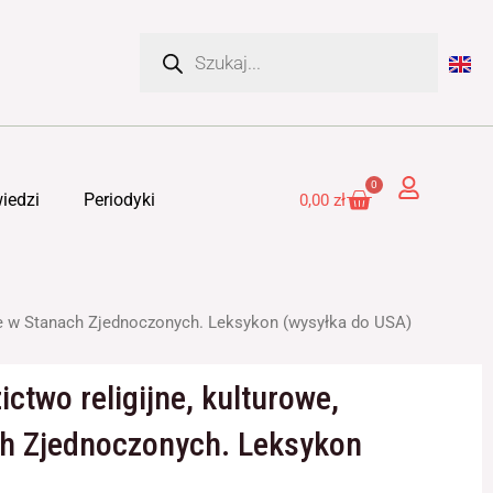
Wyszukiwarka
produktów
0
Cart
iedzi
Periodyki
0,00
zł
alne w Stanach Zjednoczonych. Leksykon (wysyłka do USA)
ictwo religijne, kulturowe,
ch Zjednoczonych. Leksykon