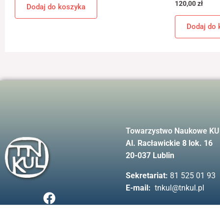
120,00
zł
Dodaj do koszyka
Dodaj do 
Towarzystwo Naukowe KU
Al. Racławickie 8 lok. 16
20-037 Lublin
Sekretariat:
81 525 01 93
E-mail:
tnkul@tnkul.pl
F
a
c