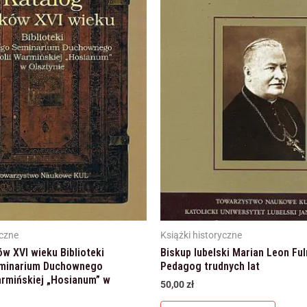
yczne
Książki historyczne
w XVI wieku Biblioteki
Biskup lubelski Marian Leon Fu
minarium Duchownego
Pedagog trudnych lat
armińskiej „Hosianum” w
50,00
zł