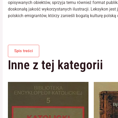
opisywanych obiektów, sprzyja temu również format publik
doskonałą jakość wykorzystanych ilustracji. Leksykon je
polskich emigrantów, którzy zanieśli bogatą kulturę polską
Spis treści
Inne z tej kategorii