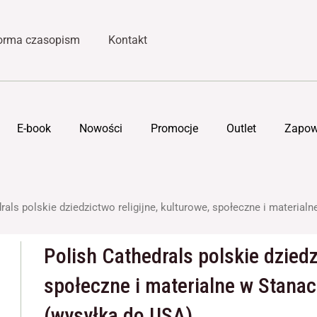
forma czasopism
Kontakt
E-book
Nowości
Promocje
Outlet
Zapow
rals polskie dziedzictwo religijne, kulturowe, społeczne i materi
Polish Cathedrals polskie dziedz
społeczne i materialne w Stana
(wysyłka do USA)