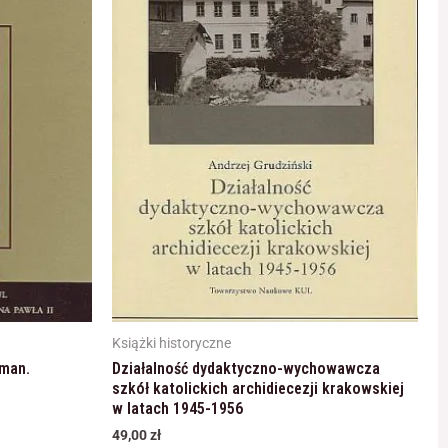
Książki historyczne
lman.
Działalność dydaktyczno-wychowawcza
szkół katolickich archidiecezji krakowskiej
w latach 1945-1956
49,00
zł