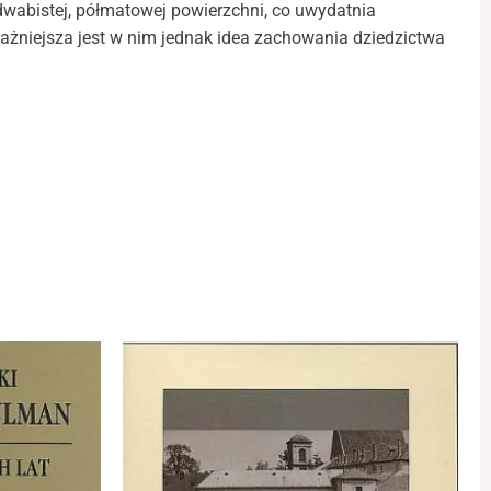
dwabistej, półmatowej powierzchni, co uwydatnia
żniejsza jest w nim jednak idea zachowania dziedzictwa