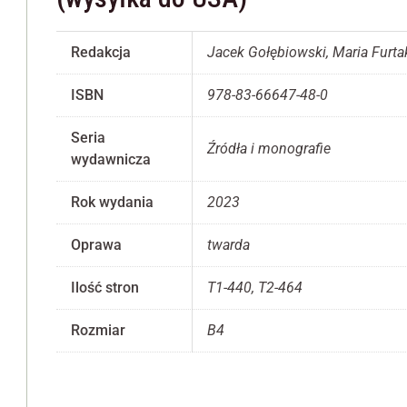
Redakcja
Jacek Gołębiowski, Maria Furta
ISBN
978-83-66647-48-0
Konieczne
Te pliki cookie
Seria
nie są
Źródła i monografie
wydawnicza
opcjonalne. Są
one potrzebne
do
Rok wydania
2023
funkcjonowania
strony
Oprawa
twarda
internetowej.
Ilość stron
T1-440, T2-464
Statystyka
Rozmiar
B4
Abyśmy mogli
poprawić
funkcjonalność
i strukturę
iloś
strony