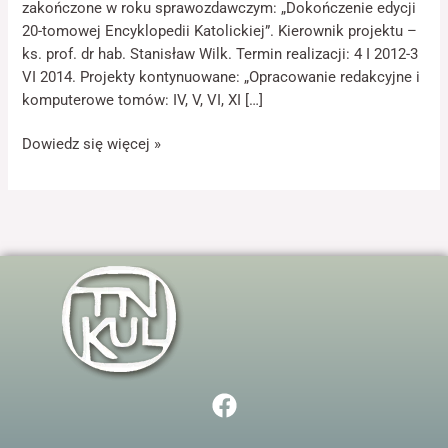
zakończone w roku sprawozdawczym: „Dokończenie edycji
20-tomowej Encyklopedii Katolickiej”. Kierownik projektu –
ks. prof. dr hab. Stanisław Wilk. Termin realizacji: 4 I 2012-3
VI 2014. Projekty kontynuowane: „Opracowanie redakcyjne i
Konieczne
komputerowe tomów: IV, V, VI, XI […]
Te pliki cookie
nie są
Dowiedz się więcej »
opcjonalne. Są
one potrzebne
do
funkcjonowania
strony
internetowej.
Statystyka
Abyśmy mogli
poprawić
funkcjonalność
i strukturę
F
strony
internetowej,
a
na podstawie
c
tego, jak strona