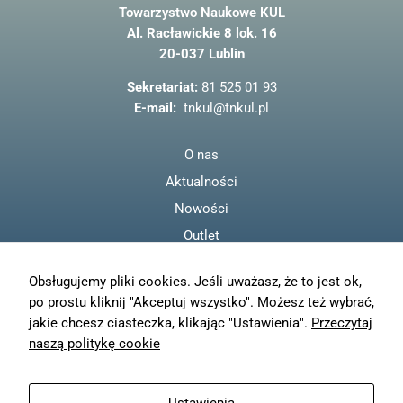
Towarzystwo Naukowe KUL
e
jest używana.
Al. Racławickie 8 lok. 16
b
20-037 Lublin
o
Doświadczenie
o
Sekretariat:
81 525 01 93
Aby nasza strona
k
internetowa
E-mail:
tnkul@tnkul.pl
działała jak
najlepiej podczas
O nas
twojego przejścia
na nią. Jeśli
Aktualności
odrzucisz te pliki
cookie, niektóre
Nowości
funkcje znikną ze
Outlet
strony
internetowej.
Regulamin
Obsługujemy pliki cookies. Jeśli uważasz, że to jest ok,
Polityka prywatności
po prostu kliknij "Akceptuj wszystko". Możesz też wybrać,
Marketing
Moje konto
jakie chcesz ciasteczka, klikając "Ustawienia".
Przeczytaj
Udostępniając
Zamówienia
naszą politykę cookie
swoje
zainteresowania i
Resetuj hasło
zachowania
podczas
Wysyłka