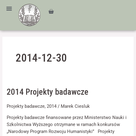
Przejdź
treści
do
Cart
treści
2014-12-30
2014
2014 Projekty badawcze
Projekty
badawcze
Projekty badawcze
,
2014
/
Marek Ciesluk
Projekty badawcze finansowane przez Ministerstwo Nauki i
Szkolnictwa Wyższego otrzymane w ramach konkursów
„Narodowy Program Rozwoju Humanistyki” Projekty