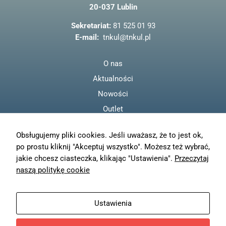
odwiedzania naszej
20-037 Lublin
o
strony, zwiększasz
o
szansę na
Sekretariat:
81 525 01 93
zobaczenie
k
E-mail:
tnkul@tnkul.pl
spersonalizowanych
treści i ofert.
O nas
Aktualności
Nowości
Outlet
Regulamin
Obsługujemy pliki cookies. Jeśli uważasz, że to jest ok,
Polityka prywatności
po prostu kliknij "Akceptuj wszystko". Możesz też wybrać,
Moje konto
jakie chcesz ciasteczka, klikając "Ustawienia".
Przeczytaj
Zamówienia
naszą politykę cookie
Resetuj hasło
Wysyłka
Ustawienia
Zwroty