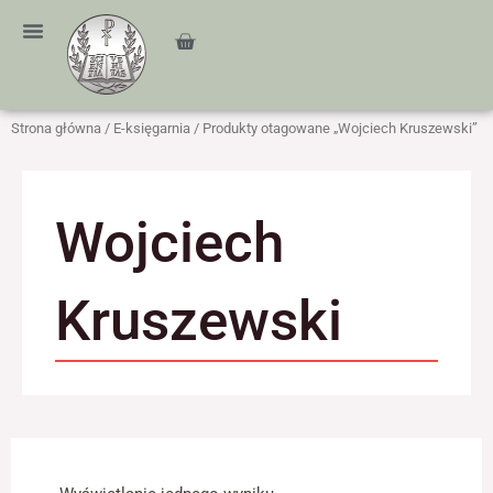
Przejdź
treści
do
Cart
treści
Strona główna
/
E-księgarnia
/ Produkty otagowane „Wojciech Kruszewski”
Wojciech
Kruszewski