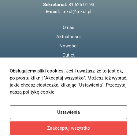
o
odwiedzania naszej
Sekretariat:
81 525 01 93
strony, zwiększasz
k
E-mail:
tnkul@tnkul.pl
szansę na
zobaczenie
spersonalizowanych
O nas
treści i ofert.
Aktualności
Nowości
Outlet
Regulamin
Obsługujemy pliki cookies. Jeśli uważasz, że to jest ok,
Polityka prywatności
po prostu kliknij "Akceptuj wszystko". Możesz też wybrać,
Moje konto
jakie chcesz ciasteczka, klikając "Ustawienia".
Przeczytaj
Zamówienia
naszą politykę cookie
Resetuj hasło
Wysyłka
Ustawienia
Zwroty
Zaakceptuj wszystko
© TN KUL - 2023
Projekt i wykonanie
Freeline