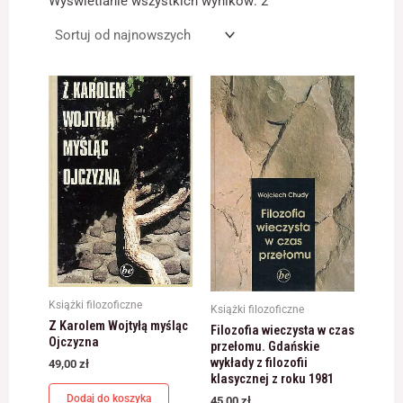
Wyświetlanie wszystkich wyników: 2
najnowszych
Konieczne
Te pliki cookie
nie są
opcjonalne. Są
one potrzebne
do
funkcjonowania
strony
internetowej.
Statystyka
Abyśmy mogli
poprawić
Książki filozoficzne
Książki filozoficzne
funkcjonalność
Z Karolem Wojtyłą myśląc
Filozofia wieczysta w czas
i strukturę
Ojczyzna
przełomu. Gdańskie
strony
wykłady z filozofii
49,00
zł
internetowej,
klasycznej z roku 1981
na podstawie
Dodaj do koszyka
tego, jak strona
45,00
zł