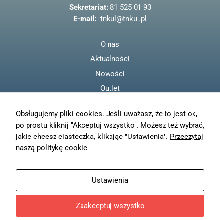
o
odwiedzania naszej
Sekretariat:
81 525 01 93
strony, zwiększasz
k
E-mail:
tnkul@tnkul.pl
szansę na
zobaczenie
spersonalizowanych
O nas
treści i ofert.
Aktualności
Nowości
Outlet
Regulamin
Obsługujemy pliki cookies. Jeśli uważasz, że to jest ok,
Polityka prywatności
po prostu kliknij "Akceptuj wszystko". Możesz też wybrać,
Moje konto
jakie chcesz ciasteczka, klikając "Ustawienia".
Przeczytaj
Zamówienia
naszą politykę cookie
Resetuj hasło
Wysyłka
Ustawienia
Zwroty
Zaakceptuj wszystko
© TN KUL - 2023
Projekt i wykonanie
Freeline