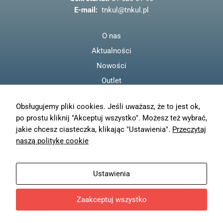
odwiedzania naszej
k
E-mail:
tnkul@tnkul.pl
strony, zwiększasz
szansę na
zobaczenie
O nas
spersonalizowanych
treści i ofert.
Aktualności
Nowości
Outlet
Regulamin
Obsługujemy pliki cookies. Jeśli uważasz, że to jest ok,
Polityka prywatności
po prostu kliknij "Akceptuj wszystko". Możesz też wybrać,
Moje konto
jakie chcesz ciasteczka, klikając "Ustawienia".
Przeczytaj
Zamówienia
naszą politykę cookie
Resetuj hasło
Wysyłka
Ustawienia
Zwroty
Zaakceptuj wszystko
© TN KUL - 2023
Projekt i wykonanie
Freeline