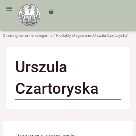
Przejdź
treści
do
Cart
treści
Strona główna
/
E-księgarnia
/ Produkty otagowane „Urszula Czartoryska”
Urszula
Czartoryska