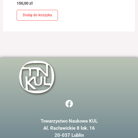
150,00
zł
jest używana.
Dodaj do koszyka
Doświadczenie
Aby nasza strona
internetowa
działała jak
najlepiej podczas
twojego przejścia
na nią. Jeśli
odrzucisz te pliki
cookie, niektóre
funkcje znikną ze
strony
internetowej.
F
a
Marketing
Udostępniając
c
swoje
Towarzystwo Naukowe KUL
e
zainteresowania i
Al. Racławickie 8 lok. 16
b
zachowania
podczas
20-037 Lublin