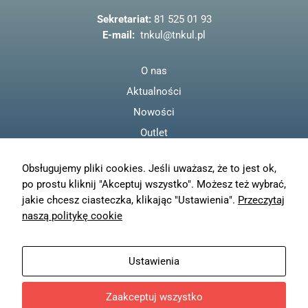
o
odwiedzania naszej
o
strony, zwiększasz
Sekretariat:
81 525 01 93
szansę na
k
E-mail:
tnkul@tnkul.pl
zobaczenie
spersonalizowanych
treści i ofert.
O nas
Aktualności
Nowości
Outlet
Regulamin
Obsługujemy pliki cookies. Jeśli uważasz, że to jest ok,
Polityka prywatności
po prostu kliknij "Akceptuj wszystko". Możesz też wybrać,
Moje konto
jakie chcesz ciasteczka, klikając "Ustawienia".
Przeczytaj
Zamówienia
naszą politykę cookie
Resetuj hasło
Wysyłka
Ustawienia
Zwroty
Zaakceptuj wszystko