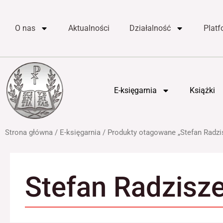
do
Przejdź
treści
do
O nas
Aktualności
Działalność
Plat
treści
E-księgarnia
Książki
Strona główna
/
E-księgarnia
/ Produkty otagowane „Stefan Radzi
Stefan Radzisz