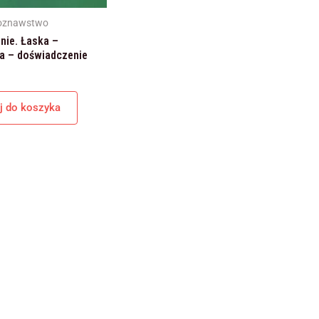
internetowej,
na podstawie
roznawstwo
tego, jak
nie. Łaska –
strona jest
a – doświadczenie
używana.
j do koszyka
Doświadczenie
Aby nasza
strona
internetowa
działała jak
najlepiej podczas
twojego
przejścia na nią.
Jeśli odrzucisz te
pliki cookie,
niektóre funkcje
znikną ze strony
internetowej.