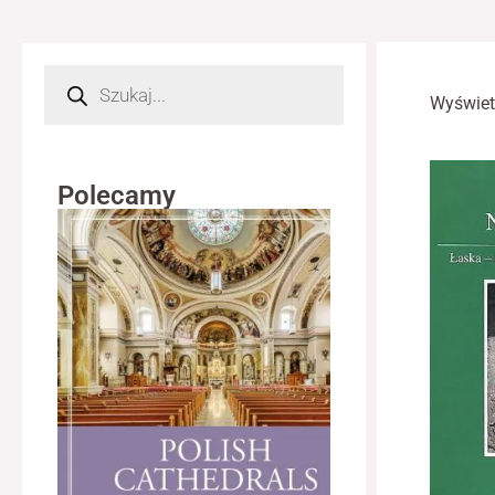
Wyszukiwarka
produktów
Wyświet
Polecamy