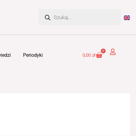
Wyszukiwarka
produktów
0
Cart
iedzi
Periodyki
0,00
zł