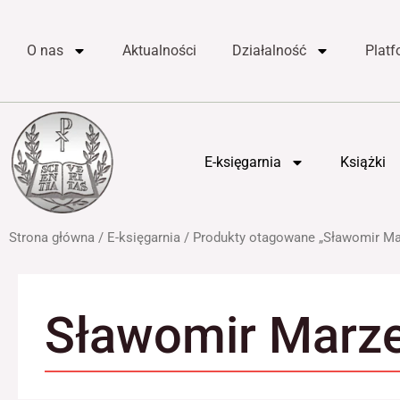
do
Przejdź
treści
do
O nas
Aktualności
Działalność
Plat
treści
E-księgarnia
Książki
Strona główna
/
E-księgarnia
/ Produkty otagowane „Sławomir Ma
Sławomir Marz