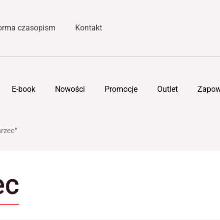
forma czasopism
Kontakt
E-book
Nowości
Promocje
Outlet
Zapow
rzec”
ec