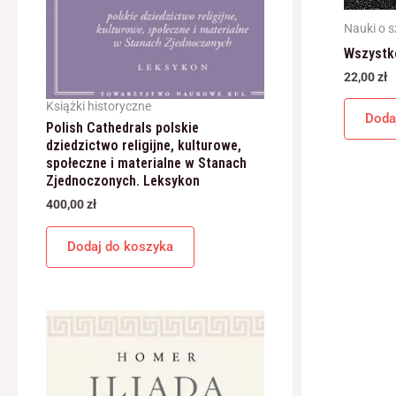
Nauki o s
Wszystko
22,00
zł
Książki historyczne
Doda
Polish Cathedrals polskie
dziedzictwo religijne, kulturowe,
społeczne i materialne w Stanach
Zjednoczonych. Leksykon
400,00
zł
Dodaj do koszyka