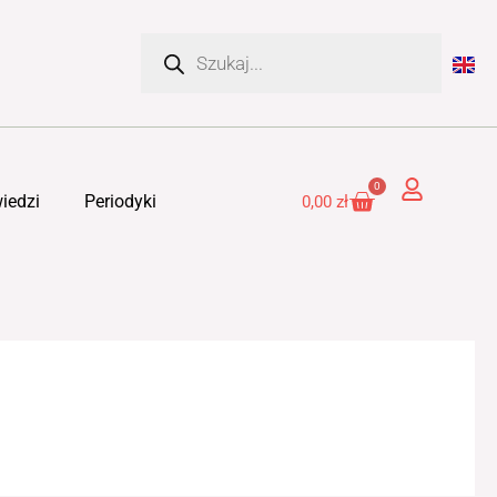
Wyszukiwarka
produktów
0
Cart
iedzi
Periodyki
0,00
zł