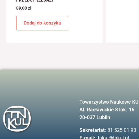
89,00
zł
Dodaj do koszyka
Towarzystwo Naukowe KU
Al. Racławickie 8 lok. 16
20-037 Lublin
Sekretariat:
81 525 01 93
E-mail:
tnkul@tnkul.pl