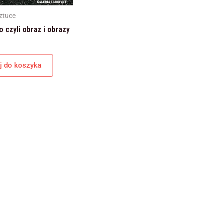
internetowej,
na podstawie
ztuce
tego, jak
 czyli obraz i obrazy
strona jest
używana.
j do koszyka
Doświadczenie
Aby nasza
strona
internetowa
działała jak
najlepiej podczas
twojego
przejścia na nią.
Jeśli odrzucisz te
pliki cookie,
niektóre funkcje
znikną ze strony
internetowej.