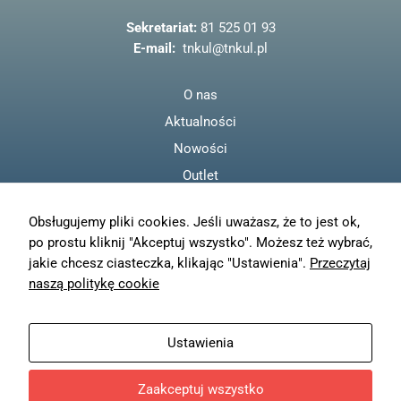
o
o
Sekretariat:
81 525 01 93
k
E-mail:
tnkul@tnkul.pl
O nas
Aktualności
Nowości
Outlet
Regulamin
Obsługujemy pliki cookies. Jeśli uważasz, że to jest ok,
Polityka prywatności
po prostu kliknij "Akceptuj wszystko". Możesz też wybrać,
Moje konto
jakie chcesz ciasteczka, klikając "Ustawienia".
Przeczytaj
Zamówienia
naszą politykę cookie
Resetuj hasło
Wysyłka
Ustawienia
Zwroty
Zaakceptuj wszystko