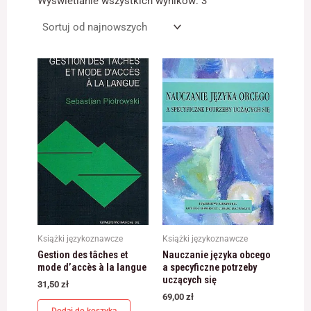
Wyświetlanie wszystkich wyników: 3
najnowszych
Konieczne
Te pliki cookie
nie są
opcjonalne. Są
one potrzebne
do
funkcjonowania
strony
internetowej.
Statystyka
Abyśmy mogli
poprawić
Książki językoznawcze
Książki językoznawcze
funkcjonalność
Gestion des tâches et
Nauczanie języka obcego
i strukturę
mode d’accès à la langue
a specyficzne potrzeby
strony
uczących się
internetowej,
31,50
zł
na podstawie
69,00
zł
tego, jak strona
Dodaj do koszyka