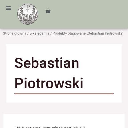
Przejdź
treści
do
Cart
treści
Strona główna
/
E-księgarnia
/ Produkty otagowane „Sebastian Piotrowski”
Sebastian
Piotrowski
Posortowane
według