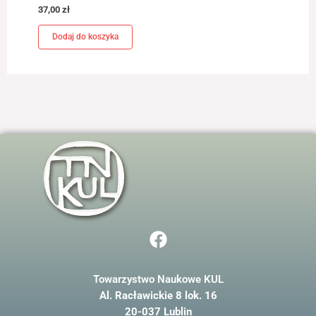
odwiedzania naszej
37,00
zł
strony, zwiększasz
szansę na
Dodaj do koszyka
zobaczenie
spersonalizowanych
treści i ofert.
F
a
c
Towarzystwo Naukowe KUL
e
Al. Racławickie 8 lok. 16
b
20-037 Lublin