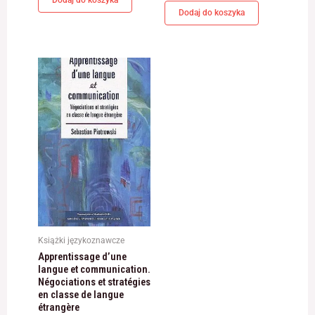
jest używana.
Dodaj do koszyka
Doświadczenie
Aby nasza strona
internetowa
działała jak
najlepiej podczas
twojego przejścia
na nią. Jeśli
odrzucisz te pliki
cookie, niektóre
funkcje znikną ze
strony
internetowej.
Książki językoznawcze
Marketing
Apprentissage d’une
Udostępniając
langue et communication.
swoje
Négociations et stratégies
zainteresowania i
en classe de langue
zachowania
étrangère
podczas